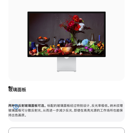
玻璃面板
两种抗反射玻璃面板可选。
标配的玻璃面板经过特别设计，反光率极低。纳米纹理
展
玻璃面板可分散反射光，从而进一步减少反光，即使在高亮光源的工作场所也能保
持出色画质。
开