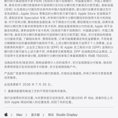
期付款方案由信用卡发卡机构 (包括但不限于招商银行、中国建设银行、中国工商银行
等，具体支持分期付款服务的可选择银行及对应分期付款方案请见付款页面)、蚂蚁金服
(花呗) 以及微信分付面向符合条件的中国大陆居民提供。部分银行会要求你通过支付
宝完成购买。Apple Store 零售店的分期付款方案可能与 Apple Store 在线商店不
同，请到店咨询 Specialist 专家。所有银行信用卡分期均需经你的信用卡发卡机构批
准；对于花呗分期，需经蚂蚁金服批准；对于微信分付分期，需经微信分付批准。如果你选
择的分期付款方案未获得信用卡发卡机构、蚂蚁金服或微信分付的批准，Apple 将不会
被告知原因。请参阅信用卡发卡机构 (包括但不限于招商银行、中国建设银行、中国工商
银行等，具体支持分期付款服务的可选择银行请见付款页面) 网站、支付宝网站和微信
分付服务页面，了解相关条件、费用和收费。订单可能需要满足特定金额要求，不同免息
分期期数对应的最低限额可能有所不同。上述分期付款服务只适用于个人消费者。企业
和教育机构客户、企业员工购买计划 (EPP) 和 Apple 员工购买计划 (EPP) 适用的分
期付款方案可能与上述方案不同，详情请参见教育商店、EPP 在线商店和企业商店。公
司信用卡无资格申请分期。招商银行分期付款单笔订单最高限额为 RMB 150000。
当商品有货并/或发货时，购物金额将计入你的信用卡、支付宝或微信分付账单。相关财
务费用将显示在你的信用卡对账单、支付宝或微信账户中。
产品按广告宣传价或标价提供分期付款服务。价格包含增值税。所有订单均可享受免费
送货服务。
此信息更新于 2026 年 7 月 30 日。
1. 重量依配置和制造工艺的不同而可能有所差异。
我们会使用你所在位置，为你更快显示送货选项。我们通过你的 IP 地址，或者你在上次
访问 Apple 网站时输入的位置信息，找到了你的位置。
Mac
显示器
购买 Studio Display