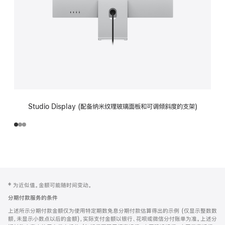
Studio Display (配备纳米纹理玻璃面板和可调倾斜度的支架)
网
脚
‡ 为近似值。金额可能随时间变动。
注
页
分期付款服务的条件
页
上述所示分期付款金额仅为使用特定期数免息分期付款估算得出的示例 (仅显示整数数
脚
额，未显示小数点以后的金额)，实际支付金额以银行、花呗或微信分付账单为准。上述分