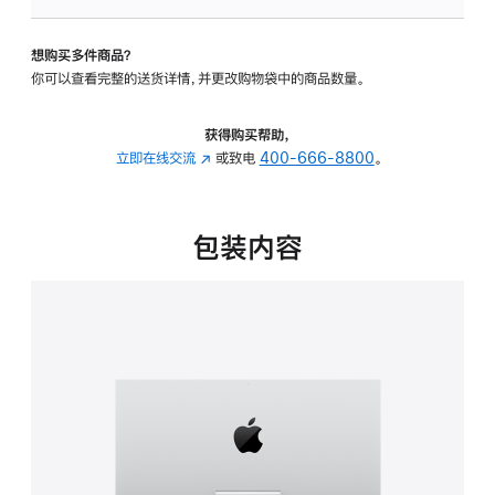
板
-
想购买多件商品？
可
你可以查看完整的送货详情，并更改购物袋中的商品数量。
调
倾
斜
获得购买帮助，
度
立即在线交流
(在
或致电
400-666-8800
。
的
新
支
窗
架
口
包装内容
的
中
分
打
期
开)
付
款
选
项)