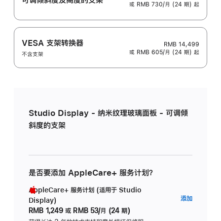
或 RMB 730/月 (24 期) 起
VESA 支架转换器
RMB 14,499
或 RMB 605/月 (24 期) 起
不含支架
Studio Display - 纳米纹理玻璃面板 - 可调倾
斜度的支架
是否要添加 AppleCare+ 服务计划？
AppleCare+ 服务计划 (适用于 Studio
AppleC
添加
Display)
服
RMB 1,249
或
RMB 53/月 (24 期)