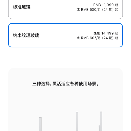
RMB 11,999
起
标准玻璃
或 RMB 500/月 (24 期) 起
RMB 14,499
起
纳米纹理玻璃
或 RMB 605/月 (24 期) 起
三种选择，灵活适应各种使用场景。
标