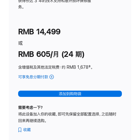
务
获得长达 3 年的技术支持和意外损坏保修服
务。
计
划
(适
RMB 14,499
用
于
或
Studio
RMB 605/月 (24 期)
Display
含增值税及其他法定税费
：约 RMB 1,678
脚
‡。
注
可享免息分期付款
(Studio
Display
-
添加到购物袋
纳
米
需要考虑一下？
纹
将此设备加入你的收藏，即可先保留全部配置选择，之后随时
理
回来再继续选购。
玻
璃
收藏
面