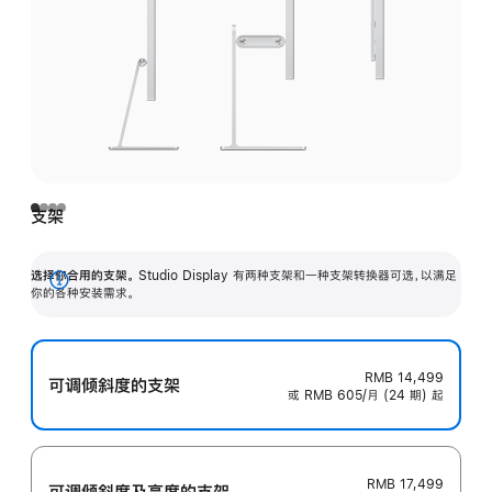
支架
选择你合用的支架。
Studio Display 有两种支架和一种支架转换器可选，以满足
展
你的各种安装需求。
开
RMB 14,499
可调倾斜度的支架
或 RMB 605/月 (24 期) 起
RMB 17,499
可调倾斜度及高‍度的支‍架