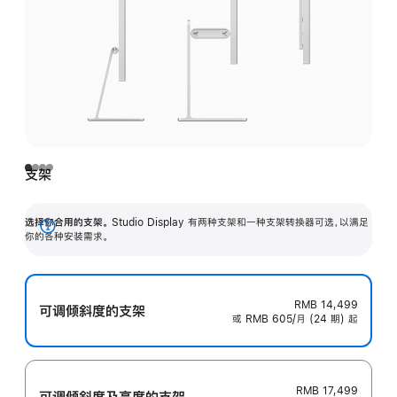
支架
选择你合用的支架。
Studio Display 有两种支架和一种支架转换器可选，以满足
展
你的各种安装需求。
开
RMB 14,499
可调倾斜度的支架
或 RMB 605/月 (24 期) 起
RMB 17,499
可调倾斜度及高‍度的支‍架