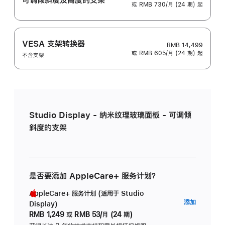
或 RMB 730/月 (24 期) 起
VESA 支架转换器
RMB 14,499
或 RMB 605/月 (24 期) 起
不含支架
Studio Display - 纳米纹理玻璃面板 - 可调倾
斜度的支架
是否要添加 AppleCare+ 服务计划？
AppleCare+ 服务计划 (适用于 Studio
AppleC
添加
Display)
服
RMB 1,249
或
RMB 53/月 (24 期)