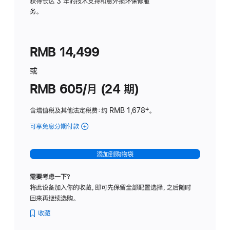
务
获得长达 3 年的技术支持和意外损坏保修服
务。
计
划
(适
RMB 14,499
用
于
或
Studio
RMB 605/月 (24 期)
Display
含增值税及其他法定税费
：约 RMB 1,678
脚
‡。
注
可享免息分期付款
(Studio
Display
-
添加到购物袋
纳
米
需要考虑一下？
纹
将此设备加入你的收藏，即可先保留全部配置选择，之后随时
理
回来再继续选购。
玻
璃
收藏
面