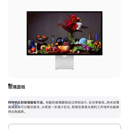
玻璃面板
两种抗反射玻璃面板可选。
标配的玻璃面板经过特别设计，反光率极低。纳米纹理
展
玻璃面板可分散反射光，从而进一步减少反光，即使在高亮光源的工作场所也能保
持出色画质。
开