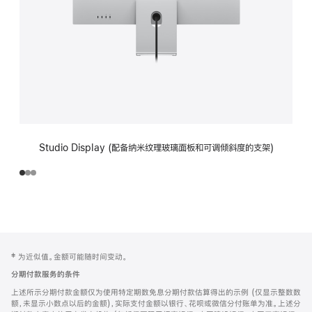
Studio Display (配备纳米纹理玻璃面板和可调倾斜度的支架)
网
脚
‡ 为近似值。金额可能随时间变动。
注
页
分期付款服务的条件
页
上述所示分期付款金额仅为使用特定期数免息分期付款估算得出的示例 (仅显示整数数
脚
额，未显示小数点以后的金额)，实际支付金额以银行、花呗或微信分付账单为准。上述分