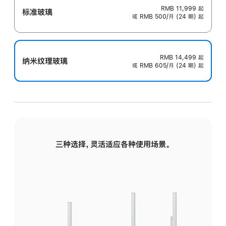
RMB 11,999
起
标准玻璃
或 RMB 500/月 (24 期) 起
RMB 14,499
起
纳米纹理玻璃
或 RMB 605/月 (24 期) 起
三种选择，灵活适应各种使用场景。
标