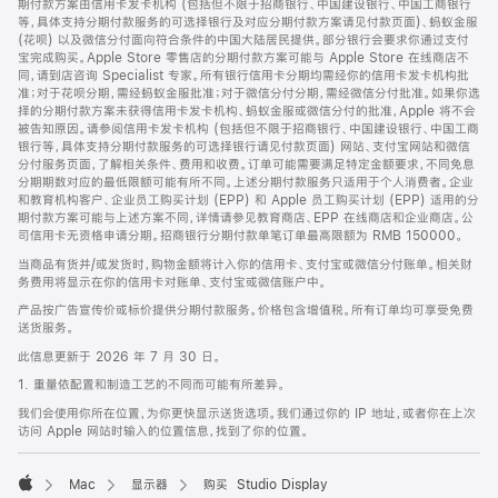
期付款方案由信用卡发卡机构 (包括但不限于招商银行、中国建设银行、中国工商银行
等，具体支持分期付款服务的可选择银行及对应分期付款方案请见付款页面)、蚂蚁金服
(花呗) 以及微信分付面向符合条件的中国大陆居民提供。部分银行会要求你通过支付
宝完成购买。Apple Store 零售店的分期付款方案可能与 Apple Store 在线商店不
同，请到店咨询 Specialist 专家。所有银行信用卡分期均需经你的信用卡发卡机构批
准；对于花呗分期，需经蚂蚁金服批准；对于微信分付分期，需经微信分付批准。如果你选
择的分期付款方案未获得信用卡发卡机构、蚂蚁金服或微信分付的批准，Apple 将不会
被告知原因。请参阅信用卡发卡机构 (包括但不限于招商银行、中国建设银行、中国工商
银行等，具体支持分期付款服务的可选择银行请见付款页面) 网站、支付宝网站和微信
分付服务页面，了解相关条件、费用和收费。订单可能需要满足特定金额要求，不同免息
分期期数对应的最低限额可能有所不同。上述分期付款服务只适用于个人消费者。企业
和教育机构客户、企业员工购买计划 (EPP) 和 Apple 员工购买计划 (EPP) 适用的分
期付款方案可能与上述方案不同，详情请参见教育商店、EPP 在线商店和企业商店。公
司信用卡无资格申请分期。招商银行分期付款单笔订单最高限额为 RMB 150000。
当商品有货并/或发货时，购物金额将计入你的信用卡、支付宝或微信分付账单。相关财
务费用将显示在你的信用卡对账单、支付宝或微信账户中。
产品按广告宣传价或标价提供分期付款服务。价格包含增值税。所有订单均可享受免费
送货服务。
此信息更新于 2026 年 7 月 30 日。
1. 重量依配置和制造工艺的不同而可能有所差异。
我们会使用你所在位置，为你更快显示送货选项。我们通过你的 IP 地址，或者你在上次
访问 Apple 网站时输入的位置信息，找到了你的位置。
Mac
显示器
购买 Studio Display