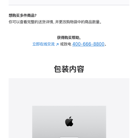
板
-
想购买多件商品？
可
你可以查看完整的送货详情，并更改购物袋中的商品数量。
调
倾
斜
获得购买帮助，
度
立即在线交流
(在
或致电
400-666-8800
。
的
新
支
窗
架
口
包装内容
的
中
分
打
期
开)
付
款
选
项)