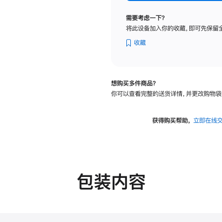
纳
米
需要考虑一下？
纹
将此设备加入你的收藏，即可先保留
理
玻
收藏
璃
面
板
想购买多件商品？
-
你可以查看完整的送货详情，并更改购物袋
可
调
倾
获得购买帮助，
立即在线
斜
度
的
支
架
包装内容
的
分
期
付
款