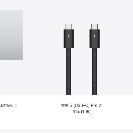
选
项)
理玻璃面板和可
雷雳 5 (USB-C) Pro 连
接线 (1 米)