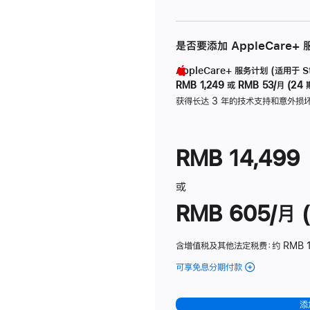
是否要添加 AppleCare+
AppleCare+ 服务计划 (适用于 Stu
RMB 1,249
或
RMB 53/月 (24 
获得长达 3 年的技术支持和意外损
RMB 14,499
或
RMB 605/月 (
含增值税及其他法定税费
：约 RMB 1
可享免息分期付款
(Studio
Display
-
添