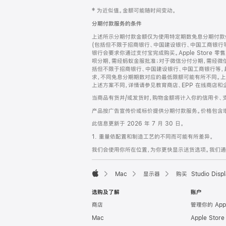
网
脚
‡ 为近似值。金额可能随时间变动。
注
页
分期付款服务的条件
页
上述所示分期付款金额仅为使用特定期数免息分期付款估
脚
(包括但不限于招商银行、中国建设银行、中国工商银行
银行会要求你通过支付宝完成购买。Apple Store 零
呗分期，需经蚂蚁金服批准；对于微信分付分期，需经微信
括但不限于招商银行、中国建设银行、中国工商银行等，
求，不同免息分期期数对应的最低限额可能有所不同。上述分
上述方案不同，详情请参见教育商店、EPP 在线商店和
当商品有货并/或发货时，购物金额将计入你的信用卡、
产品按广告宣传价或标价提供分期付款服务。价格包含
此信息更新于 2026 年 7 月 30 日。
1. 重量依配置和制造工艺的不同而可能有所差异。
我们会使用你所在位置，为你更快显示送货选项。我们通过你
Mac
显示器
购买 Studio Displ
Apple
选购及了解
账户
商店
管理你的 App
Mac
Apple Stor