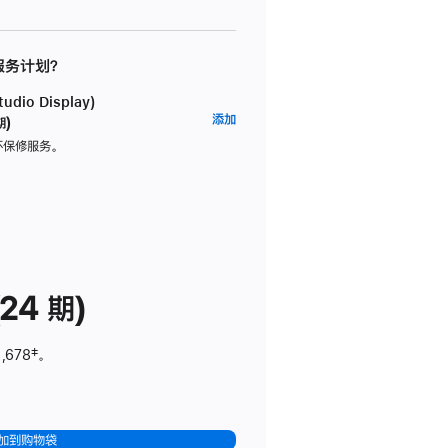
 服务计划？
dio Display)
AppleCare+
添加
期)
服
坏保修服务。
务
计
划
(适
用
于
24 期)
Studio
Display)
,678
脚
‡。
注
加到购物袋