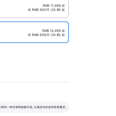
RMB 11,999
起
或 RMB 500/月 (24 期) 起
RMB 14,499
起
或 RMB 605/月 (24 期) 起
配可调倾斜度及高度的支架，额外增加 105
VESA 支架转换器
 有两种支架和一种支架转换器可选，以满足你的各种安装需求。
毫米的高度调节范围。
容的支架 (未随附)