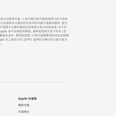
微信分付账单为准。上述分期付款方案由信用卡发卡机构
) 以及微信分付面向符合条件的中国大陆居民提供。部分
家。所有银行信用卡分期均需经你的信用卡发卡机构批准；对于花
ple 将不会被告知原因。请参阅信用卡发卡机构 (包
了解相关条件、费用和收费。订单可能需要满足特定金额要
e 员工购买计划 (EPP) 适用的分期付款方案可能与
。
Apple 价值观
辅助功能
环境责任