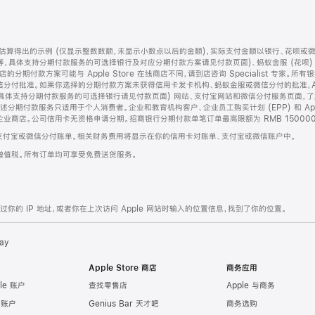
算得出的示例 (仅显示整数数额，未显示小数点以后的金额)，实际支付金额以银行、花呗或
等，具体支持分期付款服务的可选择银行及对应分期付款方案请见付款页面)、蚂蚁金服 (花呗
售店的分期付款方案可能与 Apple Store 在线商店不同，请到店咨询 Specialist 专
分付批准。如果你选择的分期付款方案未获得信用卡发卡机构、蚂蚁金服或微信分付的批准，Ap
具体支持分期付款服务的可选择银行请见付款页面) 网站、支付宝网站和微信分付服务页面，
期付款服务只适用于个人消费者。企业和教育机构客户、企业员工购买计划 (EPP) 和 Appl
企业商店。公司信用卡无资格申请分期。招商银行分期付款单笔订单最高限额为 RMB 150000
支付宝或微信分付账单。相关财务费用将显示在你的信用卡对账单、支付宝或微信账户中。
增值税。所有订单均可享受免费送货服务。
的 IP 地址，或者你在上次访问 Apple 网站时输入的位置信息，找到了你的位置。
ay
Apple Store 商店
商务应用
le 账户
查找零售店
Apple 与商务
e 账户
Genius Bar 天才吧
商务选购