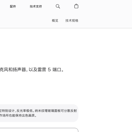
配件
技术支持
概览
技术规格
级麦克风和扬声器，以及雷雳 5 端口。
过特别设计，反光率极低。纳米纹理玻璃面板可分散反射
作场所也能保持出色画质。