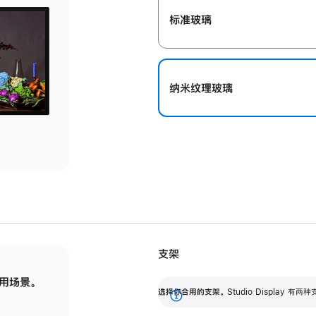
标准玻璃
纳米纹理玻璃
支架
用场景。
标配可调倾斜度的支架，提供 30 度的倾斜度
选
选择你合用的支架。
Studio Display
调节范围。
展