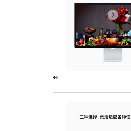
上
下
一
一
张
张
图
图
库
库
图
图
片
片
-
-
玻
玻
璃
璃
三种选择，灵活适应各种使
面
面
板
板