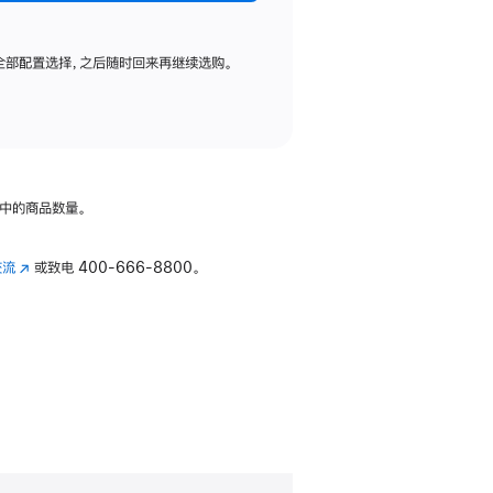
全部配置选择，之后随时回来再继续选购。
中的商品数量。
交流
(在
或致电
400-666-8800。
新
窗
口
中
打
开)