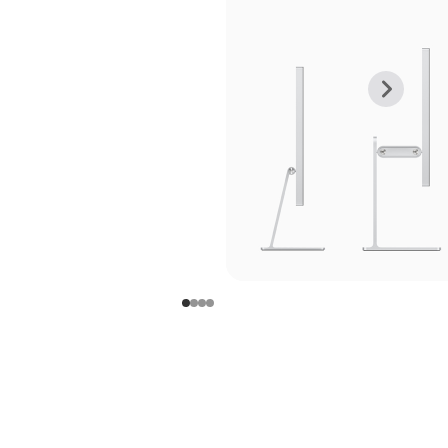
上
下
一
一
张
张
图
图
库
库
图
图
片
片
-
-
支
支
架
架