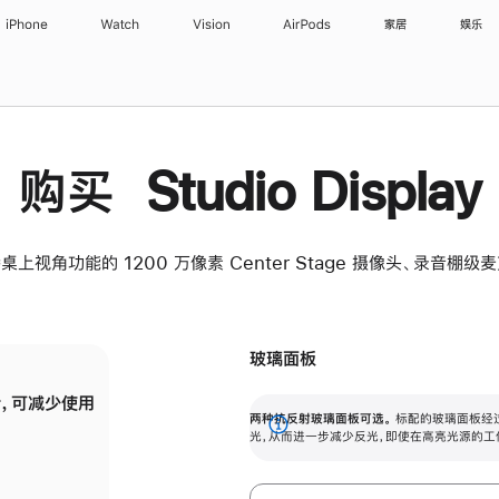
iPhone
Watch
Vision
AirPods
家居
娱乐
购买 Studio Display
桌上视角功能的 1200 万像素 Center Stage 摄像头、录音棚
玻璃面板
，可减少使用
纳米纹理玻璃面板可进一步减少反光，即使在
两种抗反射玻璃面板可选。
标配的玻璃面板经
。
有高亮光源的场所使用，也能保持出色画质。
展
光，从而进一步减少反光，即使在高亮光源的工
开