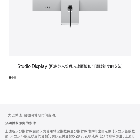
Studio Display (配备纳米纹理玻璃面板和可调倾斜度的支架)
网
脚
‡ 为近似值。金额可能随时间变动。
注
页
分期付款服务的条件
页
上述所示分期付款金额仅为使用特定期数免息分期付款估算得出的示例 (仅显示整数数
脚
额，未显示小数点以后的金额)，实际支付金额以银行、花呗或微信分付账单为准。上述分