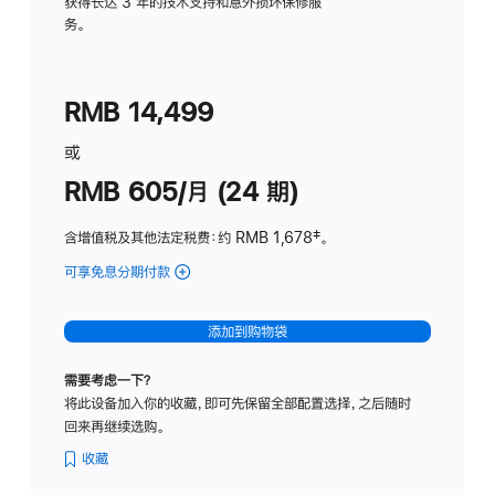
务
获得长达 3 年的技术支持和意外损坏保修服
务。
计
划
(适
RMB 14,499
用
于
或
Studio
RMB 605/月 (24 期)
Display
含增值税及其他法定税费
：约 RMB 1,678
脚
‡。
注
可享免息分期付款
(Studio
Display
-
添加到购物袋
纳
米
需要考虑一下？
纹
将此设备加入你的收藏，即可先保留全部配置选择，之后随时
理
回来再继续选购。
玻
璃
收藏
面