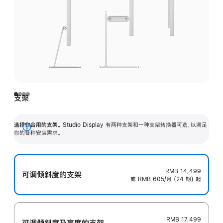
支架
选择你合用的支架。
Studio Display 有两种支架和一种支架转换器可选，以满足
展
你的各种安装需求。
开
RMB 14,499
可调倾斜度的支架
或 RMB 605/月 (24 期) 起
RMB 17,499
可调倾斜度及高‍度的支‍架