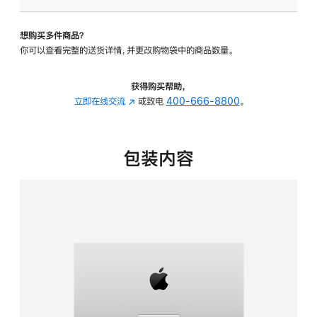
板
-
想购买多件商品？
可
你可以查看完整的送货详情，并更改购物袋中的商品数量。
调
倾
斜
获得购买帮助，
度
立即在线交流
(在
或致电
400-666-8800
。
的
新
支
窗
架
口
包装内容
的
中
分
打
期
开)
付
款
选
项)