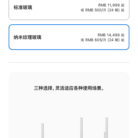
RMB 11,999
起
标准玻璃
或 RMB 500/月 (24 期) 起
RMB 14,499
起
纳米纹理玻璃
或 RMB 605/月 (24 期) 起
三种选择，灵活适应各种使用场景。
标