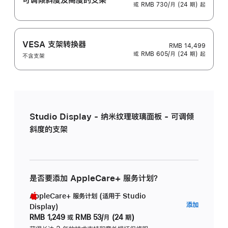
或 RMB 730/月 (24 期) 起
VESA 支架转换器
RMB 14,499
或 RMB 605/月 (24 期) 起
不含支架
Studio Display - 纳米纹理玻璃面板 - 可调倾
斜度的支架
是否要添加 AppleCare+ 服务计划？
AppleCare+ 服务计划 (适用于 Studio
AppleC
添加
Display)
服
RMB 1,249
或
RMB 53/月 (24 期)