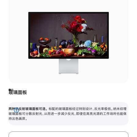
玻璃面板
两种抗反射玻璃面板可选。
标配的玻璃面板经过特别设计，反光率极低。纳米纹理
展
玻璃面板可分散反射光，从而进一步减少反光，即使在高亮光源的工作场所也能保
持出色画质。
开