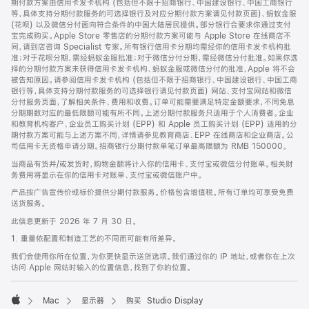
期付款方案由信用卡发卡机构 (包括但不限于招商银行、中国建设银行、中国工商银行
等，具体支持分期付款服务的可选择银行及对应分期付款方案请见付款页面)、蚂蚁金服
(花呗) 以及微信分付面向符合条件的中国大陆居民提供。部分银行会要求你通过支付
宝完成购买。Apple Store 零售店的分期付款方案可能与 Apple Store 在线商店不
同，请到店咨询 Specialist 专家。所有银行信用卡分期均需经你的信用卡发卡机构批
准；对于花呗分期，需经蚂蚁金服批准；对于微信分付分期，需经微信分付批准。如果你选
择的分期付款方案未获得信用卡发卡机构、蚂蚁金服或微信分付的批准，Apple 将不会
被告知原因。请参阅信用卡发卡机构 (包括但不限于招商银行、中国建设银行、中国工商
银行等，具体支持分期付款服务的可选择银行请见付款页面) 网站、支付宝网站和微信
分付服务页面，了解相关条件、费用和收费。订单可能需要满足特定金额要求，不同免息
分期期数对应的最低限额可能有所不同。上述分期付款服务只适用于个人消费者。企业
和教育机构客户、企业员工购买计划 (EPP) 和 Apple 员工购买计划 (EPP) 适用的分
期付款方案可能与上述方案不同，详情请参见教育商店、EPP 在线商店和企业商店。公
司信用卡无资格申请分期。招商银行分期付款单笔订单最高限额为 RMB 150000。
当商品有货并/或发货时，购物金额将计入你的信用卡、支付宝或微信分付账单。相关财
务费用将显示在你的信用卡对账单、支付宝或微信账户中。
产品按广告宣传价或标价提供分期付款服务。价格包含增值税。所有订单均可享受免费
送货服务。
此信息更新于 2026 年 7 月 30 日。
1. 重量依配置和制造工艺的不同而可能有所差异。
我们会使用你所在位置，为你更快显示送货选项。我们通过你的 IP 地址，或者你在上次
访问 Apple 网站时输入的位置信息，找到了你的位置。
Mac
显示器
购买 Studio Display