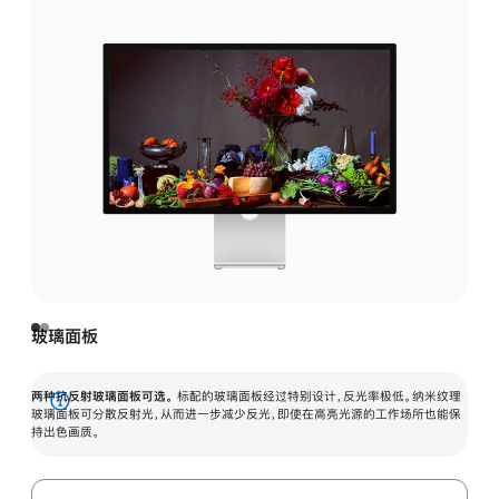
玻璃面板
两种抗反射玻璃面板可选。
标配的玻璃面板经过特别设计，反光率极低。纳米纹理
展
玻璃面板可分散反射光，从而进一步减少反光，即使在高亮光源的工作场所也能保
持出色画质。
开