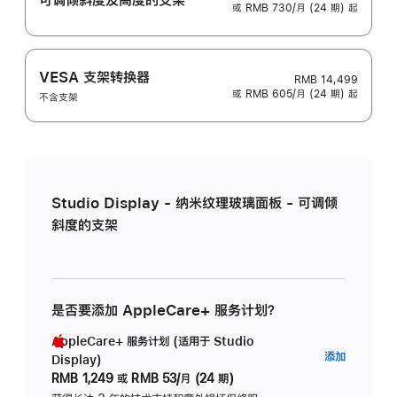
或 RMB 730/月 (24 期) 起
VESA 支架转换器
RMB 14,499
或 RMB 605/月 (24 期) 起
不含支架
Studio Display - 纳米纹理玻璃面板 - 可调倾
斜度的支架
是否要添加 AppleCare+ 服务计划？
AppleCare+ 服务计划 (适用于 Studio
AppleC
添加
Display)
服
RMB 1,249
或
RMB 53/月 (24 期)