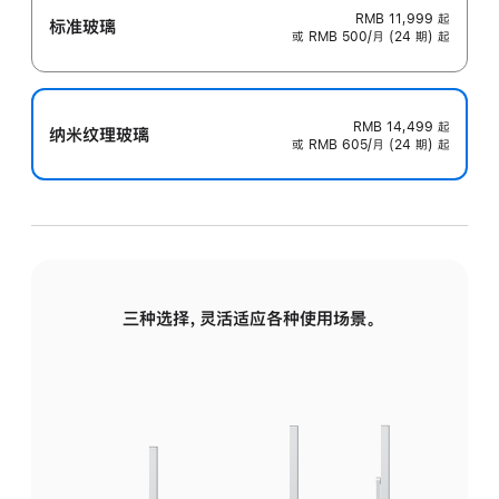
RMB 11,999
起
标准玻璃
或 RMB 500/月 (24 期) 起
RMB 14,499
起
纳米纹理玻璃
或 RMB 605/月 (24 期) 起
三种选择，灵活适应各种使用场景。
标