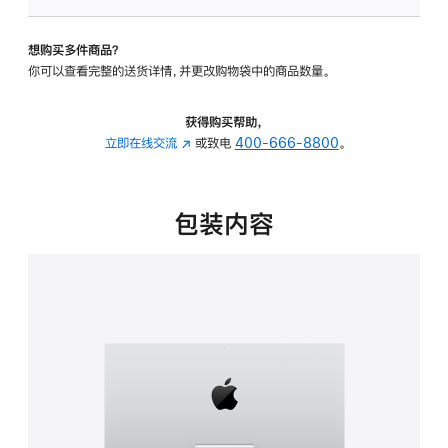
板
-
想购买多件商品？
可
你可以查看完整的送货详情，并更改购物袋中的商品数量。
调
倾
斜
获得购买帮助，
度
立即在线交流
(在
或致电
400-666-8800
。
的
新
支
窗
架
口
包装内容
的
中
分
打
期
开)
付
款
选
项)