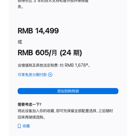
务
获得长达 3 年的技术支持和意外损坏保修服
务。
计
划
(适
RMB 14,499
用
于
或
Studio
RMB 605/月 (24 期)
Display
含增值税及其他法定税费
：约 RMB 1,678
脚
‡。
注
可享免息分期付款
(Studio
Display
-
添加到购物袋
纳
米
需要考虑一下？
纹
将此设备加入你的收藏，即可先保留全部配置选择，之后随时
理
回来再继续选购。
玻
璃
收藏
面