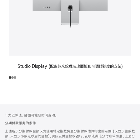
Studio Display (配备纳米纹理玻璃面板和可调倾斜度的支架)
网
脚
‡ 为近似值。金额可能随时间变动。
注
页
分期付款服务的条件
页
上述所示分期付款金额仅为使用特定期数免息分期付款估算得出的示例 (仅显示整数数
脚
额，未显示小数点以后的金额)，实际支付金额以银行、花呗或微信分付账单为准。上述分