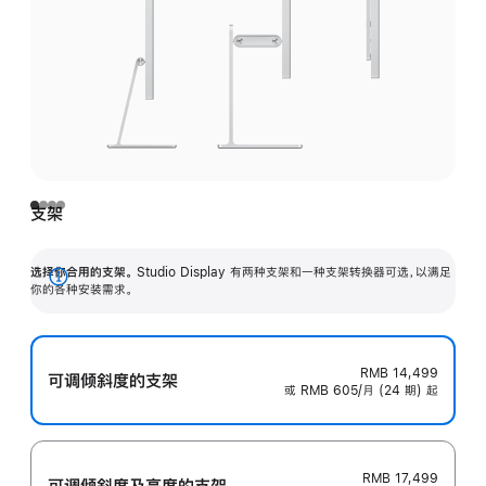
支架
选择你合用的支架。
Studio Display 有两种支架和一种支架转换器可选，以满足
展
你的各种安装需求。
开
RMB 14,499
可调倾斜度的支架
或 RMB 605/月 (24 期) 起
RMB 17,499
可调倾斜度及高‍度的支‍架