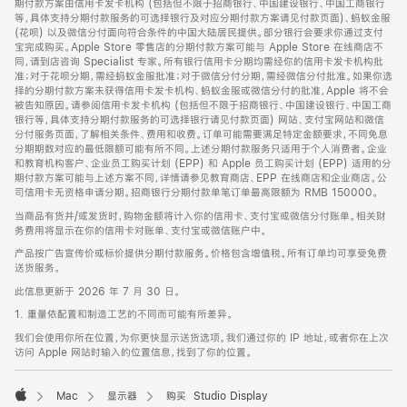
期付款方案由信用卡发卡机构 (包括但不限于招商银行、中国建设银行、中国工商银行
等，具体支持分期付款服务的可选择银行及对应分期付款方案请见付款页面)、蚂蚁金服
(花呗) 以及微信分付面向符合条件的中国大陆居民提供。部分银行会要求你通过支付
宝完成购买。Apple Store 零售店的分期付款方案可能与 Apple Store 在线商店不
同，请到店咨询 Specialist 专家。所有银行信用卡分期均需经你的信用卡发卡机构批
准；对于花呗分期，需经蚂蚁金服批准；对于微信分付分期，需经微信分付批准。如果你选
择的分期付款方案未获得信用卡发卡机构、蚂蚁金服或微信分付的批准，Apple 将不会
被告知原因。请参阅信用卡发卡机构 (包括但不限于招商银行、中国建设银行、中国工商
银行等，具体支持分期付款服务的可选择银行请见付款页面) 网站、支付宝网站和微信
分付服务页面，了解相关条件、费用和收费。订单可能需要满足特定金额要求，不同免息
分期期数对应的最低限额可能有所不同。上述分期付款服务只适用于个人消费者。企业
和教育机构客户、企业员工购买计划 (EPP) 和 Apple 员工购买计划 (EPP) 适用的分
期付款方案可能与上述方案不同，详情请参见教育商店、EPP 在线商店和企业商店。公
司信用卡无资格申请分期。招商银行分期付款单笔订单最高限额为 RMB 150000。
当商品有货并/或发货时，购物金额将计入你的信用卡、支付宝或微信分付账单。相关财
务费用将显示在你的信用卡对账单、支付宝或微信账户中。
产品按广告宣传价或标价提供分期付款服务。价格包含增值税。所有订单均可享受免费
送货服务。
此信息更新于 2026 年 7 月 30 日。
1. 重量依配置和制造工艺的不同而可能有所差异。
我们会使用你所在位置，为你更快显示送货选项。我们通过你的 IP 地址，或者你在上次
访问 Apple 网站时输入的位置信息，找到了你的位置。
Mac
显示器
购买 Studio Display