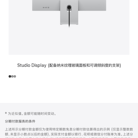
Studio Display (配备纳米纹理玻璃面板和可调倾斜度的支架)
网
脚
‡ 为近似值。金额可能随时间变动。
注
页
分期付款服务的条件
页
上述所示分期付款金额仅为使用特定期数免息分期付款估算得出的示例 (仅显示整数数
脚
额，未显示小数点以后的金额)，实际支付金额以银行、花呗或微信分付账单为准。上述分