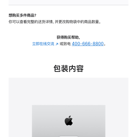
板
-
想购买多件商品？
可
你可以查看完整的送货详情，并更改购物袋中的商品数量。
调
倾
斜
获得购买帮助，
度
立即在线交流
(在
或致电
400-666-8800
。
的
新
支
窗
架
口
包装内容
的
中
分
打
期
开)
付
款
选
项)