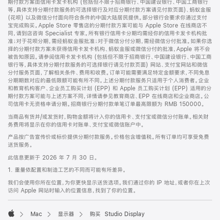
期付款方案由信用卡发卡机构 (包括但不限于招商银行、中国建设银行、中国工商银行
等，具体支持分期付款服务的可选择银行及对应分期付款方案请见付款页面)、蚂蚁金服
(花呗) 以及微信分付面向符合条件的中国大陆居民提供。部分银行会要求你通过支付
宝完成购买。Apple Store 零售店的分期付款方案可能与 Apple Store 在线商店不
同，请到店咨询 Specialist 专家。所有银行信用卡分期均需经你的信用卡发卡机构批
准；对于花呗分期，需经蚂蚁金服批准；对于微信分付分期，需经微信分付批准。如果你选
择的分期付款方案未获得信用卡发卡机构、蚂蚁金服或微信分付的批准，Apple 将不会
被告知原因。请参阅信用卡发卡机构 (包括但不限于招商银行、中国建设银行、中国工商
银行等，具体支持分期付款服务的可选择银行请见付款页面) 网站、支付宝网站和微信
分付服务页面，了解相关条件、费用和收费。订单可能需要满足特定金额要求，不同免息
分期期数对应的最低限额可能有所不同。上述分期付款服务只适用于个人消费者。企业
和教育机构客户、企业员工购买计划 (EPP) 和 Apple 员工购买计划 (EPP) 适用的分
期付款方案可能与上述方案不同，详情请参见教育商店、EPP 在线商店和企业商店。公
司信用卡无资格申请分期。招商银行分期付款单笔订单最高限额为 RMB 150000。
当商品有货并/或发货时，购物金额将计入你的信用卡、支付宝或微信分付账单。相关财
务费用将显示在你的信用卡对账单、支付宝或微信账户中。
产品按广告宣传价或标价提供分期付款服务。价格包含增值税。所有订单均可享受免费
送货服务。
此信息更新于 2026 年 7 月 30 日。
1. 重量依配置和制造工艺的不同而可能有所差异。
我们会使用你所在位置，为你更快显示送货选项。我们通过你的 IP 地址，或者你在上次
访问 Apple 网站时输入的位置信息，找到了你的位置。
Mac
显示器
购买 Studio Display