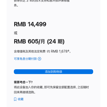
务
获得长达 3 年的技术支持和意外损坏保修服
务。
计
划
(适
RMB 14,499
用
于
或
Studio
RMB 605/月 (24 期)
Display
含增值税及其他法定税费
：约 RMB 1,678
脚
‡。
注
可享免息分期付款
(Studio
Display
-
添加到购物袋
纳
米
需要考虑一下？
纹
将此设备加入你的收藏，即可先保留全部配置选择，之后随时
理
回来再继续选购。
玻
璃
收藏
面