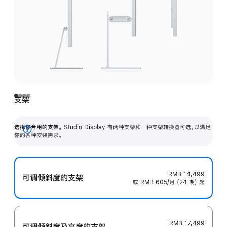
支架
选择你合用的支架。
Studio Display 有两种支架和一种支架转换器可选，以满足
展
你的各种安装需求。
开
RMB 14,499
可调倾斜度的支架
或 RMB 605/月 (24 期) 起
RMB 17,499
可调倾斜度及高‍度的支‍架