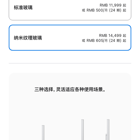
RMB 11,999
起
标准玻璃
或 RMB 500/月 (24 期) 起
RMB 14,499
起
纳米纹理玻璃
或 RMB 605/月 (24 期) 起
三种选择，灵活适应各种使用场景。
标