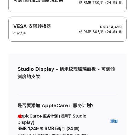
或 RMB 730/月 (24 期) 起
VESA 支架转换器
RMB 14,499
或 RMB 605/月 (24 期) 起
不含支架
Studio Display - 纳米纹理玻璃面板 - 可调倾
斜度的支架
是否要添加 AppleCare+ 服务计划？
AppleCare+ 服务计划 (适用于 Studio
AppleC
添加
Display)
服
RMB 1,249
或
RMB 53/月 (24 期)