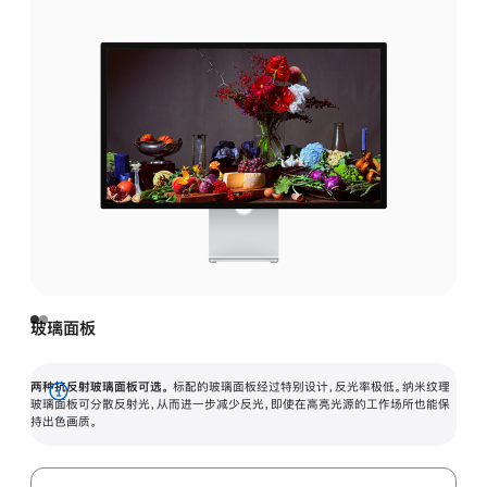
玻璃面板
两种抗反射玻璃面板可选。
标配的玻璃面板经过特别设计，反光率极低。纳米纹理
展
玻璃面板可分散反射光，从而进一步减少反光，即使在高亮光源的工作场所也能保
持出色画质。
开