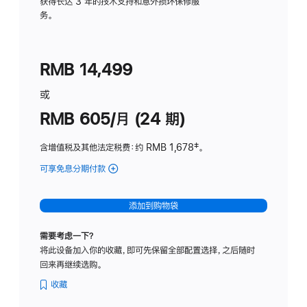
务
获得长达 3 年的技术支持和意外损坏保修服
务。
计
划
(适
RMB 14,499
用
于
或
Studio
RMB 605/月 (24 期)
Display
含增值税及其他法定税费
：约 RMB 1,678
脚
‡。
注
可享免息分期付款
(Studio
Display
-
添加到购物袋
纳
米
需要考虑一下？
纹
将此设备加入你的收藏，即可先保留全部配置选择，之后随时
理
回来再继续选购。
玻
璃
收藏
面