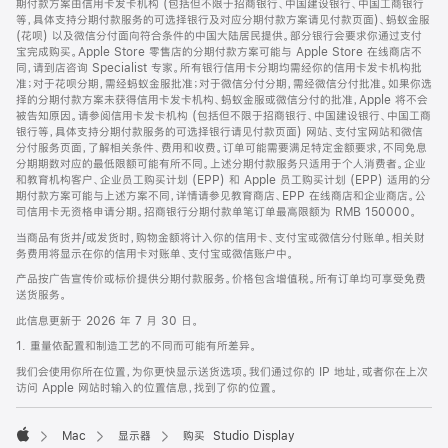
期付款方案由信用卡发卡机构 (包括但不限于招商银行、中国建设银行、中国工商银行
等，具体支持分期付款服务的可选择银行及对应分期付款方案请见付款页面)、蚂蚁金服
(花呗) 以及微信分付面向符合条件的中国大陆居民提供。部分银行会要求你通过支付
宝完成购买。Apple Store 零售店的分期付款方案可能与 Apple Store 在线商店不
同，请到店咨询 Specialist 专家。所有银行信用卡分期均需经你的信用卡发卡机构批
准；对于花呗分期，需经蚂蚁金服批准；对于微信分付分期，需经微信分付批准。如果你选
择的分期付款方案未获得信用卡发卡机构、蚂蚁金服或微信分付的批准，Apple 将不会
被告知原因。请参阅信用卡发卡机构 (包括但不限于招商银行、中国建设银行、中国工商
银行等，具体支持分期付款服务的可选择银行请见付款页面) 网站、支付宝网站和微信
分付服务页面，了解相关条件、费用和收费。订单可能需要满足特定金额要求，不同免息
分期期数对应的最低限额可能有所不同。上述分期付款服务只适用于个人消费者。企业
和教育机构客户、企业员工购买计划 (EPP) 和 Apple 员工购买计划 (EPP) 适用的分
期付款方案可能与上述方案不同，详情请参见教育商店、EPP 在线商店和企业商店。公
司信用卡无资格申请分期。招商银行分期付款单笔订单最高限额为 RMB 150000。
当商品有货并/或发货时，购物金额将计入你的信用卡、支付宝或微信分付账单。相关财
务费用将显示在你的信用卡对账单、支付宝或微信账户中。
产品按广告宣传价或标价提供分期付款服务。价格包含增值税。所有订单均可享受免费
送货服务。
此信息更新于 2026 年 7 月 30 日。
1. 重量依配置和制造工艺的不同而可能有所差异。
我们会使用你所在位置，为你更快显示送货选项。我们通过你的 IP 地址，或者你在上次
访问 Apple 网站时输入的位置信息，找到了你的位置。
Mac
显示器
购买 Studio Display