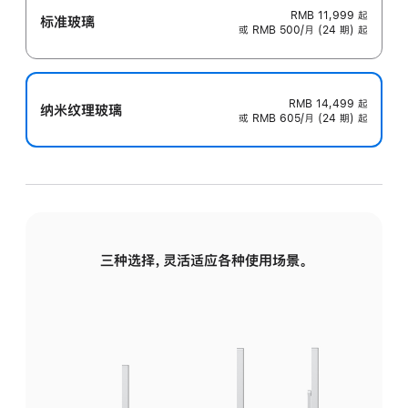
RMB 11,999
起
标准玻璃
或 RMB 500/月 (24 期) 起
RMB 14,499
起
纳米纹理玻璃
或 RMB 605/月 (24 期) 起
三种选择，灵活适应各种使用场景。
标