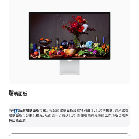
玻璃面板
两种抗反射玻璃面板可选。
标配的玻璃面板经过特别设计，反光率极低。纳米纹理
展
玻璃面板可分散反射光，从而进一步减少反光，即使在高亮光源的工作场所也能保
持出色画质。
开