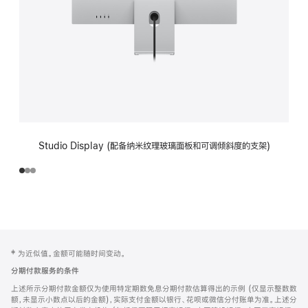
Studio Display (配备纳米纹理玻璃面板和可调倾斜度的支架)
网
脚
‡ 为近似值。金额可能随时间变动。
注
页
分期付款服务的条件
页
上述所示分期付款金额仅为使用特定期数免息分期付款估算得出的示例 (仅显示整数数
脚
额，未显示小数点以后的金额)，实际支付金额以银行、花呗或微信分付账单为准。上述分