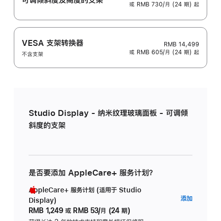
或 RMB 730/月 (24 期) 起
VESA 支架转换器
RMB 14,499
或 RMB 605/月 (24 期) 起
不含支架
Studio Display - 纳米纹理玻璃面板 - 可调倾
斜度的支架
是否要添加 AppleCare+ 服务计划？
AppleCare+ 服务计划 (适用于 Studio
AppleC
添加
Display)
服
RMB 1,249
或
RMB 53/月 (24 期)