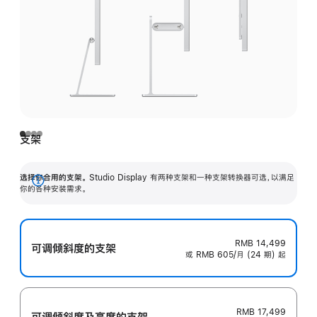
支架
选择你合用的支架。
Studio Display 有两种支架和一种支架转换器可选，以满足
展
你的各种安装需求。
开
RMB 14,499
可调倾斜度的支架
或 RMB 605/月 (24 期) 起
RMB 17,499
可调倾斜度及高‍度的支‍架