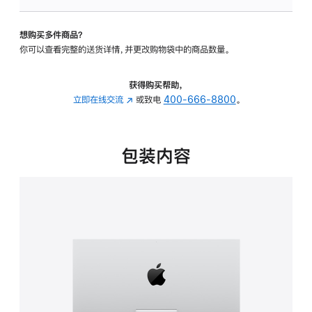
板
-
想购买多件商品？
可
你可以查看完整的送货详情，并更改购物袋中的商品数量。
调
倾
斜
获得购买帮助，
度
立即在线交流
(在
或致电
400-666-8800
。
的
新
支
窗
架
口
包装内容
的
中
分
打
期
开)
付
款
选
项)