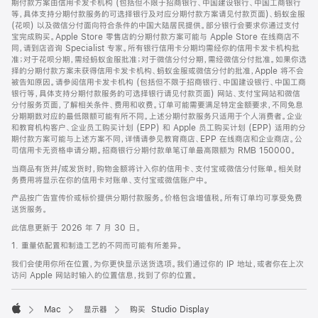
期付款方案由信用卡发卡机构 (包括但不限于招商银行、中国建设银行、中国工商银行
等，具体支持分期付款服务的可选择银行及对应分期付款方案请见付款页面)、蚂蚁金服
(花呗) 以及微信分付面向符合条件的中国大陆居民提供。部分银行会要求你通过支付
宝完成购买。Apple Store 零售店的分期付款方案可能与 Apple Store 在线商店不
同，请到店咨询 Specialist 专家。所有银行信用卡分期均需经你的信用卡发卡机构批
准；对于花呗分期，需经蚂蚁金服批准；对于微信分付分期，需经微信分付批准。如果你选
择的分期付款方案未获得信用卡发卡机构、蚂蚁金服或微信分付的批准，Apple 将不会
被告知原因。请参阅信用卡发卡机构 (包括但不限于招商银行、中国建设银行、中国工商
银行等，具体支持分期付款服务的可选择银行请见付款页面) 网站、支付宝网站和微信
分付服务页面，了解相关条件、费用和收费。订单可能需要满足特定金额要求，不同免息
分期期数对应的最低限额可能有所不同。上述分期付款服务只适用于个人消费者。企业
和教育机构客户、企业员工购买计划 (EPP) 和 Apple 员工购买计划 (EPP) 适用的分
期付款方案可能与上述方案不同，详情请参见教育商店、EPP 在线商店和企业商店。公
司信用卡无资格申请分期。招商银行分期付款单笔订单最高限额为 RMB 150000。
当商品有货并/或发货时，购物金额将计入你的信用卡、支付宝或微信分付账单。相关财
务费用将显示在你的信用卡对账单、支付宝或微信账户中。
产品按广告宣传价或标价提供分期付款服务。价格包含增值税。所有订单均可享受免费
送货服务。
此信息更新于 2026 年 7 月 30 日。
1. 重量依配置和制造工艺的不同而可能有所差异。
我们会使用你所在位置，为你更快显示送货选项。我们通过你的 IP 地址，或者你在上次
访问 Apple 网站时输入的位置信息，找到了你的位置。
Mac
显示器
购买 Studio Display