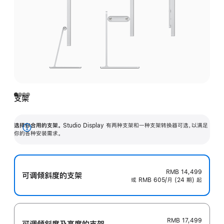
支架
选择你合用的支架。
Studio Display 有两种支架和一种支架转换器可选，以满足
展
你的各种安装需求。
开
RMB 14,499
可调倾斜度的支架
或 RMB 605/月 (24 期) 起
RMB 17,499
可调倾斜度及高‍度的支‍架