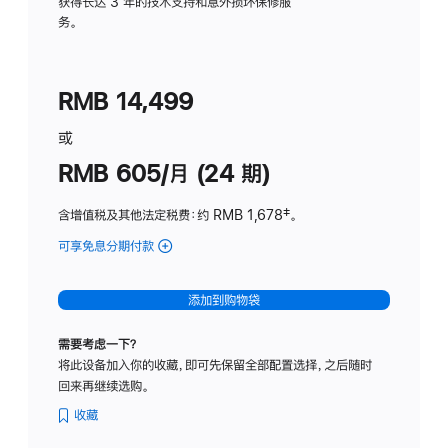
务
获得长达 3 年的技术支持和意外损坏保修服
务。
计
划
(适
RMB 14,499
用
于
或
Studio
RMB 605/月 (24 期)
Display
含增值税及其他法定税费
：约 RMB 1,678
脚
‡。
注
可享免息分期付款
(Studio
Display
-
添加到购物袋
纳
米
需要考虑一下？
纹
将此设备加入你的收藏，即可先保留全部配置选择，之后随时
理
回来再继续选购。
玻
璃
收藏
面