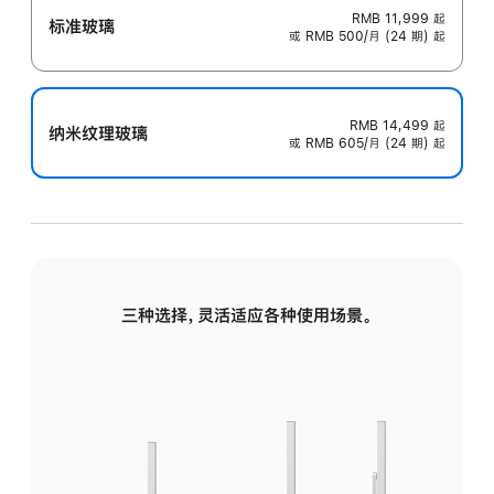
RMB 11,999
起
标准玻璃
或 RMB 500/月 (24 期) 起
RMB 14,499
起
纳米纹理玻璃
或 RMB 605/月 (24 期) 起
三种选择，灵活适应各种使用场景。
标