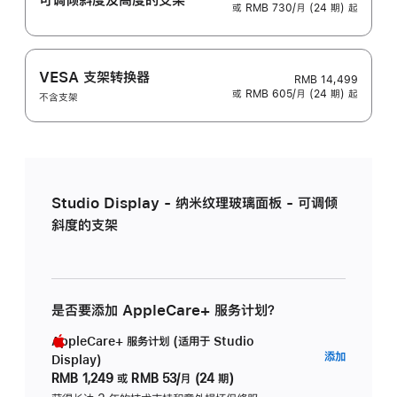
或 RMB 730/月 (24 期) 起
VESA 支架转换器
RMB 14,499
或 RMB 605/月 (24 期) 起
不含支架
Studio Display - 纳米纹理玻璃面板 - 可调倾
斜度的支架
是否要添加 AppleCare+ 服务计划？
AppleCare+ 服务计划 (适用于 Studio
AppleC
添加
Display)
服
RMB 1,249
或
RMB 53/月 (24 期)