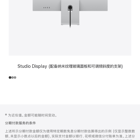
Studio Display (配备纳米纹理玻璃面板和可调倾斜度的支架)
网
脚
‡ 为近似值。金额可能随时间变动。
注
页
分期付款服务的条件
页
上述所示分期付款金额仅为使用特定期数免息分期付款估算得出的示例 (仅显示整数数
脚
额，未显示小数点以后的金额)，实际支付金额以银行、花呗或微信分付账单为准。上述分