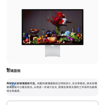
玻璃面板
两种抗反射玻璃面板可选。
标配的玻璃面板经过特别设计，反光率极低。纳米纹理
展
玻璃面板可分散反射光，从而进一步减少反光，即使在高亮光源的工作场所也能保
持出色画质。
开