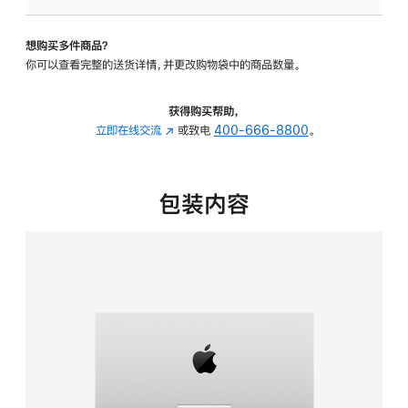
板
-
想购买多件商品？
可
你可以查看完整的送货详情，并更改购物袋中的商品数量。
调
倾
斜
获得购买帮助，
度
立即在线交流
(在
或致电
400-666-8800
。
的
新
支
窗
架
口
包装内容
的
中
分
打
期
开)
付
款
选
项)