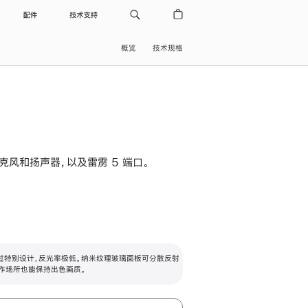
配件
技术支持
概览
技术规格
级麦克风和扬声器，以及雷雳 5 端口。
过特别设计，反光率极低。纳米纹理玻璃面板可分散反射
作场所也能保持出色画质。