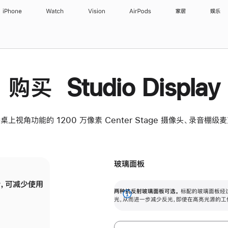
iPhone
Watch
Vision
AirPods
家居
娱乐
购买 Studio Display
桌上视角功能的 1200 万像素 Center Stage 摄像头、录音棚
玻璃面板
，可减少使用
纳米纹理玻璃面板可进一步减少反光，即使在
两种抗反射玻璃面板可选。
标配的玻璃面板经
。
有高亮光源的场所使用，也能保持出色画质。
展
光，从而进一步减少反光，即使在高亮光源的工
开