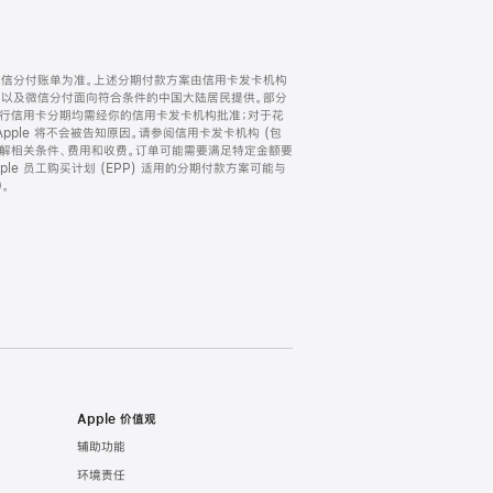
微信分付账单为准。上述分期付款方案由信用卡发卡机构
) 以及微信分付面向符合条件的中国大陆居民提供。部分
家。所有银行信用卡分期均需经你的信用卡发卡机构批准；对于花
ple 将不会被告知原因。请参阅信用卡发卡机构 (包
了解相关条件、费用和收费。订单可能需要满足特定金额要
e 员工购买计划 (EPP) 适用的分期付款方案可能与
。
Apple 价值观
辅助功能
环境责任