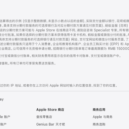
算得出的示例 (仅显示整数数额，未显示小数点以后的金额)，实际支付金额以银行、花呗或
等，具体支持分期付款服务的可选择银行及对应分期付款方案请见付款页面)、蚂蚁金服 (花呗
售店的分期付款方案可能与 Apple Store 在线商店不同，请到店咨询 Specialist 专
分付批准。如果你选择的分期付款方案未获得信用卡发卡机构、蚂蚁金服或微信分付的批准，Ap
具体支持分期付款服务的可选择银行请见付款页面) 网站、支付宝网站和微信分付服务页面，
期付款服务只适用于个人消费者。企业和教育机构客户、企业员工购买计划 (EPP) 和 Appl
企业商店。公司信用卡无资格申请分期。招商银行分期付款单笔订单最高限额为 RMB 150000
支付宝或微信分付账单。相关财务费用将显示在你的信用卡对账单、支付宝或微信账户中。
增值税。所有订单均可享受免费送货服务。
的 IP 地址，或者你在上次访问 Apple 网站时输入的位置信息，找到了你的位置。
ay
Apple Store 商店
商务应用
le 账户
查找零售店
Apple 与商务
e 账户
Genius Bar 天才吧
商务选购