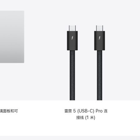
选
项)
理玻璃面板和可
雷雳 5 (USB-C) Pro 连
接线 (1 米)