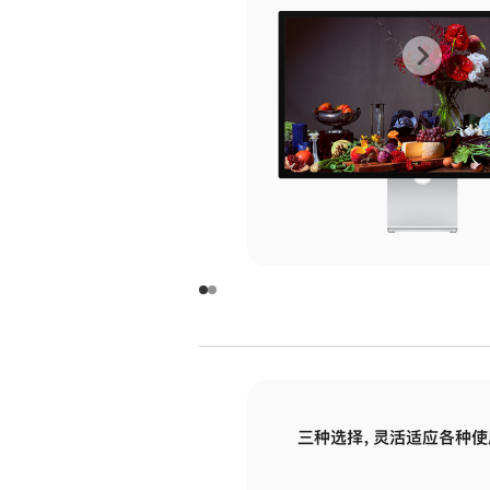
上
下
一
一
张
张
图
图
库
库
图
图
片
片
-
-
玻
玻
璃
璃
三种选择，灵活适应各种使
面
面
板
板