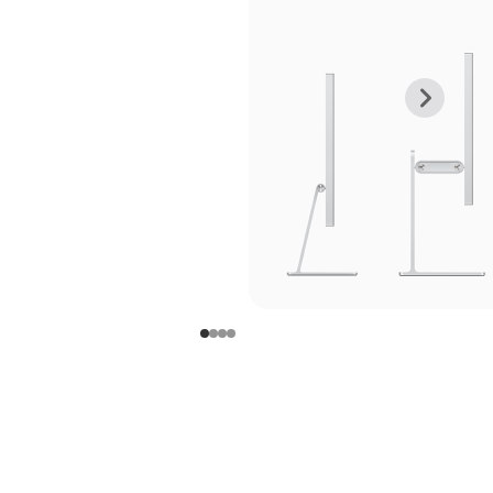
上
下
一
一
张
张
图
图
库
库
图
图
片
片
-
-
支
支
架
架