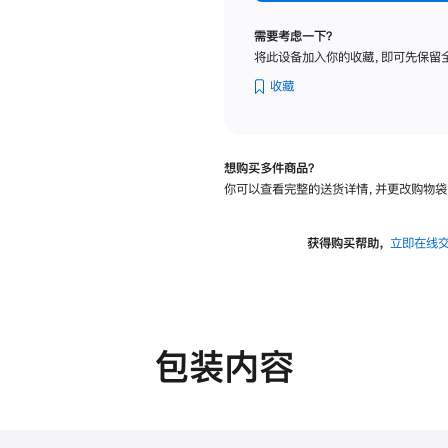
纳
米
需要考虑一下？
纹
将此设备加入你的收藏，即可先保留
理
玻
收藏
璃
面
板
想购买多件商品？
-
你可以查看完整的送货详情，并更改购物袋
可
调
倾
获得购买帮助，
立即在线
斜
度
的
支
架
包装内容
的
分
期
付
款