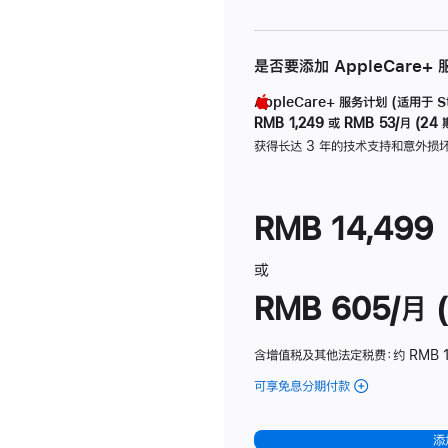
是否要添加 AppleCare+
AppleCare+ 服务计划 (适用于 Stu
RMB 1,249
或
RMB 53/月 (24 
获得长达 3 年的技术支持和意外损
RMB 14,499
或
RMB 605/月 (
含增值税及其他法定税费
：约 RMB 1
可享免息分期付款
(Studio
Display
-
添