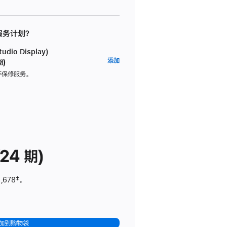
 服务计划？
dio Display)
AppleCare+
添加
期)
服
坏保修服务。
务
计
划
(适
用
于
24 期)
Studio
Display)
,678
脚
‡。
注
加到购物袋