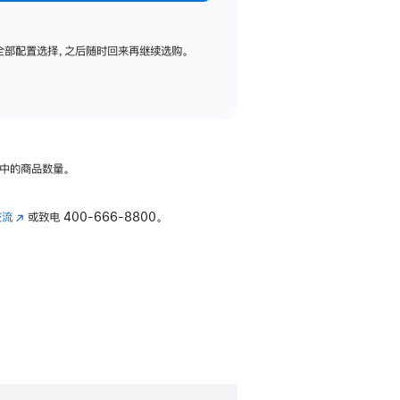
全部配置选择，之后随时回来再继续选购。
中的商品数量。
交流
(在
或致电
400-666-8800。
新
窗
口
中
打
开)