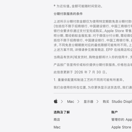
网
脚
‡ 为近似值。金额可能随时间变动。
注
页
分期付款服务的条件
页
上述所示分期付款金额仅为使用特定期数免息分期付款估
脚
(包括但不限于招商银行、中国建设银行、中国工商银行
银行会要求你通过支付宝完成购买。Apple Store 零
呗分期，需经蚂蚁金服批准；对于微信分付分期，需经微信
括但不限于招商银行、中国建设银行、中国工商银行等，
求，不同免息分期期数对应的最低限额可能有所不同。上述分
上述方案不同，详情请参见教育商店、EPP 在线商店和
当商品有货并/或发货时，购物金额将计入你的信用卡、
产品按广告宣传价或标价提供分期付款服务。价格包含
此信息更新于 2026 年 7 月 30 日。
1. 重量依配置和制造工艺的不同而可能有所差异。
我们会使用你所在位置，为你更快显示送货选项。我们通过你
Mac
显示器
购买 Studio Displ
Apple
选购及了解
账户
商店
管理你的 App
Mac
Apple Stor