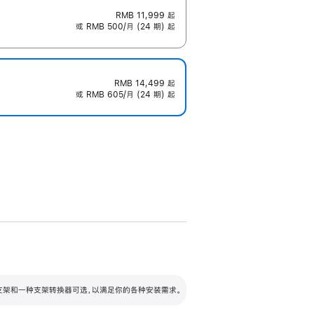
RMB 11,999
起
或 RMB 500/月 (24 期) 起
RMB 14,499
起
或 RMB 605/月 (24 期) 起
配可调倾斜度及高度的支架，额外增加 105
VESA 支架转换器
 有两种支架和一种支架转换器可选，以满足你的各种安装需求。
毫米的高度调节范围。
容的支架 (未随附)