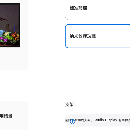
标准玻璃
纳米纹理玻璃
支架
用场景。
标配可调倾斜度的支架，提供 30 度的倾斜度
选
选择你合用的支架。
Studio Display
调节范围。
展