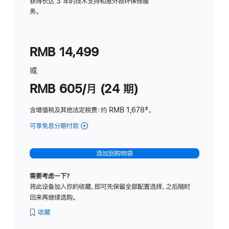
务
获得长达 3 年的技术支持和意外损坏保修服
务。
计
划
(适
RMB 14,499
用
于
或
Studio
RMB 605/月 (24 期)
Display
含增值税及其他法定税费
：约 RMB 1,678
脚
‡。
注
可享免息分期付款
(Studio
Display
-
添加到购物袋
纳
米
需要考虑一下？
纹
将此设备加入你的收藏，即可先保留全部配置选择，之后随时
理
回来再继续选购。
玻
璃
收藏
面