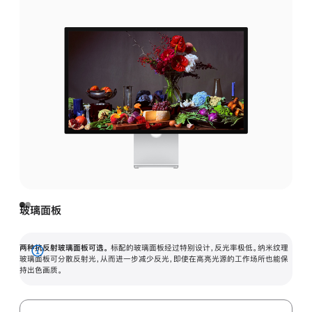
玻璃面板
两种抗反射玻璃面板可选。
标配的玻璃面板经过特别设计，反光率极低。纳米纹理
展
玻璃面板可分散反射光，从而进一步减少反光，即使在高亮光源的工作场所也能保
持出色画质。
开