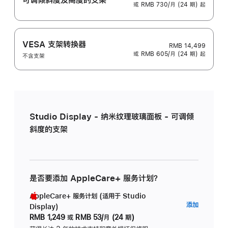
或 RMB 730/月 (24 期) 起
VESA 支架转换器
RMB 14,499
或 RMB 605/月 (24 期) 起
不含支架
Studio Display - 纳米纹理玻璃面板 - 可调倾
斜度的支架
是否要添加 AppleCare+ 服务计划？
AppleCare+ 服务计划 (适用于 Studio
AppleC
添加
Display)
服
RMB 1,249
或
RMB 53/月 (24 期)