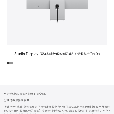
Studio Display (配备纳米纹理玻璃面板和可调倾斜度的支架)
网
脚
‡ 为近似值。金额可能随时间变动。
注
页
分期付款服务的条件
页
上述所示分期付款金额仅为使用特定期数免息分期付款估算得出的示例 (仅显示整数数
脚
额，未显示小数点以后的金额)，实际支付金额以银行、花呗或微信分付账单为准。上述分