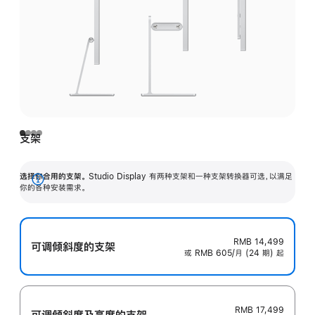
支架
选择你合用的支架。
Studio Display 有两种支架和一种支架转换器可选，以满足
展
你的各种安装需求。
开
RMB 14,499
可调倾斜度的支架
或 RMB 605/月 (24 期) 起
RMB 17,499
可调倾斜度及高‍度的支‍架