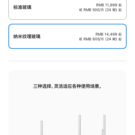
RMB 11,999
起
标准玻璃
或 RMB 500/月 (24 期) 起
RMB 14,499
起
纳米纹理玻璃
或 RMB 605/月 (24 期) 起
三种选择，灵活适应各种使用场景。
标