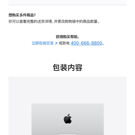
板
-
想购买多件商品？
可
你可以查看完整的送货详情，并更改购物袋中的商品数量。
调
倾
斜
获得购买帮助，
度
立即在线交流
(在
或致电
400-666-8800
。
的
新
支
窗
架
口
包装内容
的
中
分
打
期
开)
付
款
选
项)