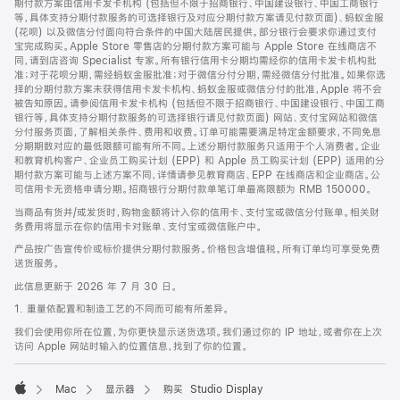
期付款方案由信用卡发卡机构 (包括但不限于招商银行、中国建设银行、中国工商银行
等，具体支持分期付款服务的可选择银行及对应分期付款方案请见付款页面)、蚂蚁金服
(花呗) 以及微信分付面向符合条件的中国大陆居民提供。部分银行会要求你通过支付
宝完成购买。Apple Store 零售店的分期付款方案可能与 Apple Store 在线商店不
同，请到店咨询 Specialist 专家。所有银行信用卡分期均需经你的信用卡发卡机构批
准；对于花呗分期，需经蚂蚁金服批准；对于微信分付分期，需经微信分付批准。如果你选
择的分期付款方案未获得信用卡发卡机构、蚂蚁金服或微信分付的批准，Apple 将不会
被告知原因。请参阅信用卡发卡机构 (包括但不限于招商银行、中国建设银行、中国工商
银行等，具体支持分期付款服务的可选择银行请见付款页面) 网站、支付宝网站和微信
分付服务页面，了解相关条件、费用和收费。订单可能需要满足特定金额要求，不同免息
分期期数对应的最低限额可能有所不同。上述分期付款服务只适用于个人消费者。企业
和教育机构客户、企业员工购买计划 (EPP) 和 Apple 员工购买计划 (EPP) 适用的分
期付款方案可能与上述方案不同，详情请参见教育商店、EPP 在线商店和企业商店。公
司信用卡无资格申请分期。招商银行分期付款单笔订单最高限额为 RMB 150000。
当商品有货并/或发货时，购物金额将计入你的信用卡、支付宝或微信分付账单。相关财
务费用将显示在你的信用卡对账单、支付宝或微信账户中。
产品按广告宣传价或标价提供分期付款服务。价格包含增值税。所有订单均可享受免费
送货服务。
此信息更新于 2026 年 7 月 30 日。
1. 重量依配置和制造工艺的不同而可能有所差异。
我们会使用你所在位置，为你更快显示送货选项。我们通过你的 IP 地址，或者你在上次
访问 Apple 网站时输入的位置信息，找到了你的位置。
Mac
显示器
购买 Studio Display