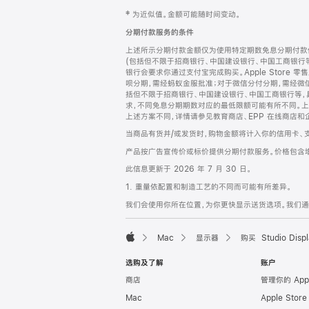
网
脚
‡ 为近似值。金额可能随时间变动。
注
页
分期付款服务的条件
页
上述所示分期付款金额仅为使用特定期数免息分期付款估
脚
(包括但不限于招商银行、中国建设银行、中国工商银行
银行会要求你通过支付宝完成购买。Apple Store 零
呗分期，需经蚂蚁金服批准；对于微信分付分期，需经微信
括但不限于招商银行、中国建设银行、中国工商银行等，
求，不同免息分期期数对应的最低限额可能有所不同。上述分
上述方案不同，详情请参见教育商店、EPP 在线商店和
当商品有货并/或发货时，购物金额将计入你的信用卡、
产品按广告宣传价或标价提供分期付款服务。价格包含
此信息更新于 2026 年 7 月 30 日。
1. 重量依配置和制造工艺的不同而可能有所差异。
我们会使用你所在位置，为你更快显示送货选项。我们通过你
Mac
显示器
购买 Studio Displ
Apple
选购及了解
账户
商店
管理你的 App
Mac
Apple Stor