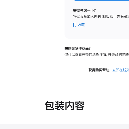
纳
米
需要考虑一下？
纹
将此设备加入你的收藏，即可先保留
理
玻
收藏
璃
面
板
想购买多件商品？
-
你可以查看完整的送货详情，并更改购物袋
可
调
倾
获得购买帮助，
立即在线
斜
度
的
支
架
包装内容
的
分
期
付
款