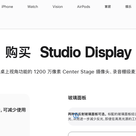
iPhone
Watch
Vision
AirPods
家居
娱乐
购买 Studio Display
桌上视角功能的 1200 万像素 Center Stage 摄像头、录音棚
玻璃面板
，可减少使用
纳米纹理玻璃面板可进一步减少反光，即使在
两种抗反射玻璃面板可选。
标配的玻璃面板经
。
有高亮光源的场所使用，也能保持出色画质。
展
光，从而进一步减少反光，即使在高亮光源的工
开