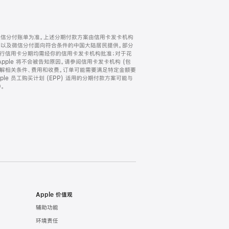
微信分付账单为准。上述分期付款方案由信用卡发卡机构
) 以及微信分付面向符合条件的中国大陆居民提供。部分
家。所有银行信用卡分期均需经你的信用卡发卡机构批准；对于花
ple 将不会被告知原因。请参阅信用卡发卡机构 (包
了解相关条件、费用和收费。订单可能需要满足特定金额要
e 员工购买计划 (EPP) 适用的分期付款方案可能与
。
Apple 价值观
辅助功能
环境责任