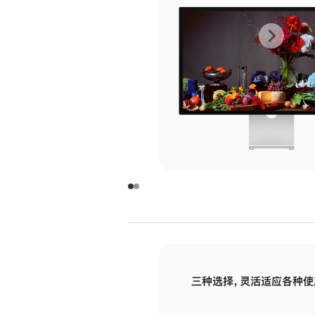
上
下
一
一
张
张
图
图
库
库
图
图
片
片
-
-
玻
玻
璃
璃
三种选择，灵活适应各种使
面
面
板
板