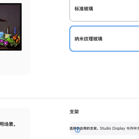
标准玻璃
纳米纹理玻璃
支架
用场景。
标配可调倾斜度的支架，提供 30 度的倾斜度
选
选择你合用的支架。
Studio Display
调节范围。
展