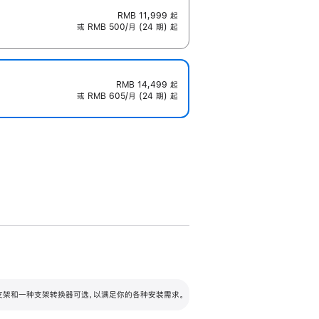
RMB 11,999
起
或 RMB 500/月 (24 期) 起
RMB 14,499
起
或 RMB 605/月 (24 期) 起
配可调倾斜度及高度的支架，额外增加 105
VESA 支架转换器
 有两种支架和一种支架转换器可选，以满足你的各种安装需求。
毫米的高度调节范围。
容的支架 (未随附)