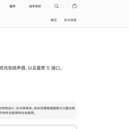
配件
技术支持
概览
技术规格
级麦克风和扬声器，以及雷雳 5 端口。
过特别设计，反光率极低。纳米纹理玻璃面板可分散反射
作场所也能保持出色画质。