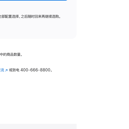
全部配置选择，之后随时回来再继续选购。
中的商品数量。
交流
(在
或致电
400-666-8800。
新
窗
口
中
打
开)