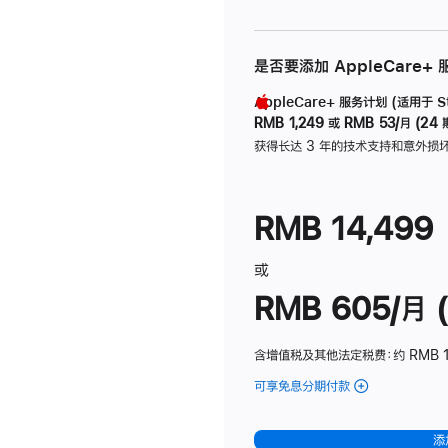
是否要添加 AppleCare+
AppleCare+ 服务计划 (适用于 Stu
RMB 1,249
或
RMB 53/月 (24 
获得长达 3 年的技术支持和意外损
RMB 14,499
或
RMB 605/月 (
含增值税及其他法定税费
：约 RMB 1
可享免息分期付款
(Studio
Display
-
添