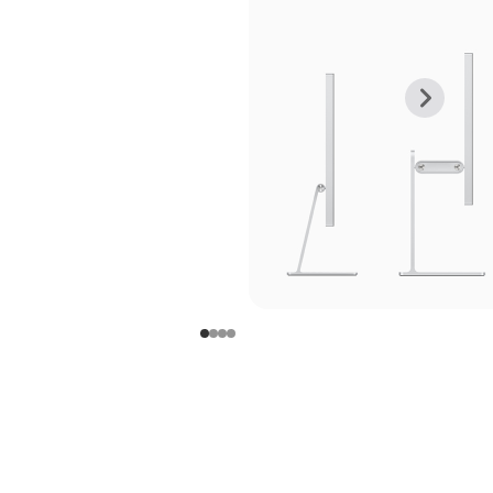
上
下
一
一
张
张
图
图
库
库
图
图
片
片
-
-
支
支
架
架