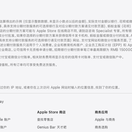
算得出的示例 (仅显示整数数额，未显示小数点以后的金额)，实际支付金额以银行、花呗或
等，具体支持分期付款服务的可选择银行及对应分期付款方案请见付款页面)、蚂蚁金服 (花呗
售店的分期付款方案可能与 Apple Store 在线商店不同，请到店咨询 Specialist 专
分付批准。如果你选择的分期付款方案未获得信用卡发卡机构、蚂蚁金服或微信分付的批准，Ap
具体支持分期付款服务的可选择银行请见付款页面) 网站、支付宝网站和微信分付服务页面，
期付款服务只适用于个人消费者。企业和教育机构客户、企业员工购买计划 (EPP) 和 Appl
企业商店。公司信用卡无资格申请分期。招商银行分期付款单笔订单最高限额为 RMB 150000
支付宝或微信分付账单。相关财务费用将显示在你的信用卡对账单、支付宝或微信账户中。
增值税。所有订单均可享受免费送货服务。
的 IP 地址，或者你在上次访问 Apple 网站时输入的位置信息，找到了你的位置。
ay
Apple Store 商店
商务应用
le 账户
查找零售店
Apple 与商务
e 账户
Genius Bar 天才吧
商务选购