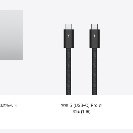
选
项)
理玻璃面板和可
雷雳 5 (USB-C) Pro 连
接线 (1 米)