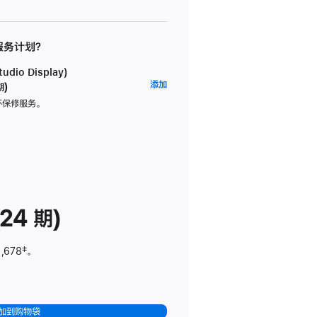
 服务计划？
dio Display)
AppleCare+
添加
期)
服
坏保修服务。
务
计
划
(适
用
于
24 期)
Studio
Display)
,678
脚
‡。
注
加到购物袋