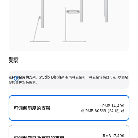
支架
选择你合用的支架。
Studio Display 有两种支架和一种支架转换器可选，以满足
展
你的各种安装需求。
开
RMB 14,499
可调倾斜度的支架
或 RMB 605/月 (24 期) 起
RMB 17,499
可调倾斜度及高‍度的支‍架