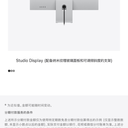
Studio Display (配备纳米纹理玻璃面板和可调倾斜度的支架)
网
脚
‡ 为近似值。金额可能随时间变动。
注
页
分期付款服务的条件
页
上述所示分期付款金额仅为使用特定期数免息分期付款估算得出的示例 (仅显示整数数
脚
额，未显示小数点以后的金额)，实际支付金额以银行、花呗或微信分付账单为准。上述分