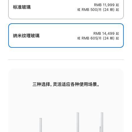
RMB 11,999
起
标准玻璃
或 RMB 500/月 (24 期) 起
RMB 14,499
起
纳米纹理玻璃
或 RMB 605/月 (24 期) 起
三种选择，灵活适应各种使用场景。
标