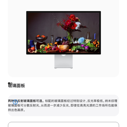
玻璃面板
两种抗反射玻璃面板可选。
标配的玻璃面板经过特别设计，反光率极低。纳米纹理
展
玻璃面板可分散反射光，从而进一步减少反光，即使在高亮光源的工作场所也能保
持出色画质。
开