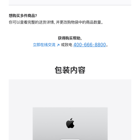
板
-
想购买多件商品？
可
你可以查看完整的送货详情，并更改购物袋中的商品数量。
调
倾
斜
获得购买帮助，
度
立即在线交流
(在
或致电
400-666-8800
。
的
新
支
窗
架
口
包装内容
的
中
分
打
期
开)
付
款
选
项)