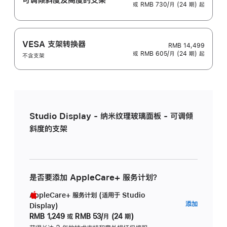
或 RMB 730/月 (24 期) 起
VESA 支架转换器
RMB 14,499
或 RMB 605/月 (24 期) 起
不含支架
Studio Display - 纳米纹理玻璃面板 - 可调倾
斜度的支架
是否要添加 AppleCare+ 服务计划？
AppleCare+ 服务计划 (适用于 Studio
AppleC
添加
Display)
服
RMB 1,249
或
RMB 53/月 (24 期)