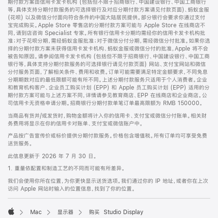
期付款方案由信用卡发卡机构 (包括但不限于招商银行、中国建设银行、中国工商银行
等，具体支持分期付款服务的可选择银行及对应分期付款方案请见付款页面)、蚂蚁金服
(花呗) 以及微信分付面向符合条件的中国大陆居民提供。部分银行会要求你通过支付
宝完成购买。Apple Store 零售店的分期付款方案可能与 Apple Store 在线商店不
同，请到店咨询 Specialist 专家。所有银行信用卡分期均需经你的信用卡发卡机构批
准；对于花呗分期，需经蚂蚁金服批准；对于微信分付分期，需经微信分付批准。如果你选
择的分期付款方案未获得信用卡发卡机构、蚂蚁金服或微信分付的批准，Apple 将不会
被告知原因。请参阅信用卡发卡机构 (包括但不限于招商银行、中国建设银行、中国工商
银行等，具体支持分期付款服务的可选择银行请见付款页面) 网站、支付宝网站和微信
分付服务页面，了解相关条件、费用和收费。订单可能需要满足特定金额要求，不同免息
分期期数对应的最低限额可能有所不同。上述分期付款服务只适用于个人消费者。企业
和教育机构客户、企业员工购买计划 (EPP) 和 Apple 员工购买计划 (EPP) 适用的分
期付款方案可能与上述方案不同，详情请参见教育商店、EPP 在线商店和企业商店。公
司信用卡无资格申请分期。招商银行分期付款单笔订单最高限额为 RMB 150000。
当商品有货并/或发货时，购物金额将计入你的信用卡、支付宝或微信分付账单。相关财
务费用将显示在你的信用卡对账单、支付宝或微信账户中。
产品按广告宣传价或标价提供分期付款服务。价格包含增值税。所有订单均可享受免费
送货服务。
此信息更新于 2026 年 7 月 30 日。
1. 重量依配置和制造工艺的不同而可能有所差异。
我们会使用你所在位置，为你更快显示送货选项。我们通过你的 IP 地址，或者你在上次
访问 Apple 网站时输入的位置信息，找到了你的位置。
Mac
显示器
购买 Studio Display