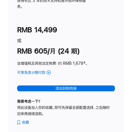
务
获得长达 3 年的技术支持和意外损坏保修服
务。
计
划
(适
RMB 14,499
用
于
或
Studio
RMB 605/月 (24 期)
Display
含增值税及其他法定税费
：约 RMB 1,678
脚
‡。
注
可享免息分期付款
(Studio
Display
-
添加到购物袋
纳
米
需要考虑一下？
纹
将此设备加入你的收藏，即可先保留全部配置选择，之后随时
理
回来再继续选购。
玻
璃
收藏
面