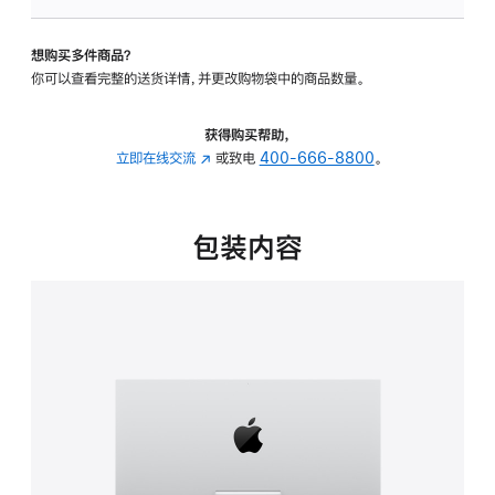
板
-
想购买多件商品？
可
你可以查看完整的送货详情，并更改购物袋中的商品数量。
调
倾
斜
获得购买帮助，
度
立即在线交流
(在
或致电
400-666-8800
。
的
新
支
窗
架
口
包装内容
的
中
分
打
期
开)
付
款
选
项)