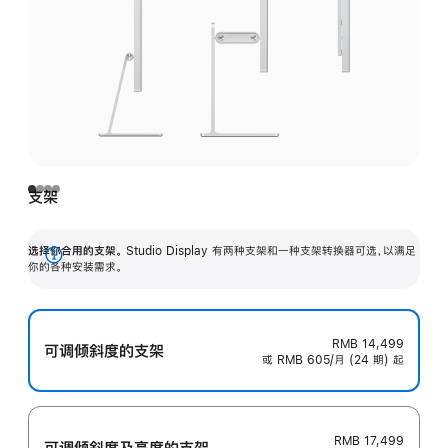
支架
选择你合用的支架。
Studio Display 有两种支架和一种支架转换器可选，以满足
展
你的各种安装需求。
开
RMB 14,499
可调倾斜度的支架
或 RMB 605/月 (24 期) 起
RMB 17,499
可调倾斜度及高‍度的支‍架