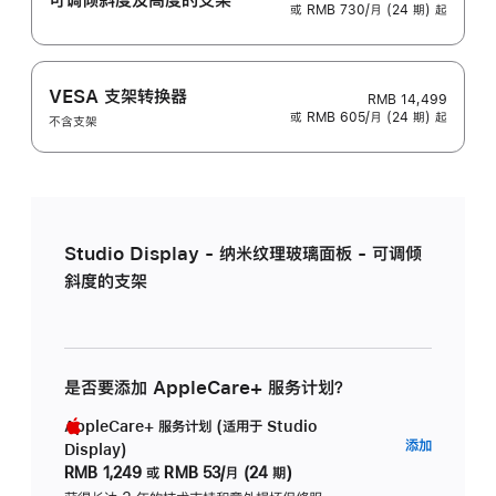
或 RMB 730/月 (24 期) 起
VESA 支架转换器
RMB 14,499
或 RMB 605/月 (24 期) 起
不含支架
Studio Display - 纳米纹理玻璃面板 - 可调倾
斜度的支架
是否要添加 AppleCare+ 服务计划？
AppleCare+ 服务计划 (适用于 Studio
AppleC
添加
Display)
服
RMB 1,249
或
RMB 53/月 (24 期)