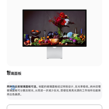
玻璃面板
两种抗反射玻璃面板可选。
标配的玻璃面板经过特别设计，反光率极低。纳米纹理
展
玻璃面板可分散反射光，从而进一步减少反光，即使在高亮光源的工作场所也能保
持出色画质。
开