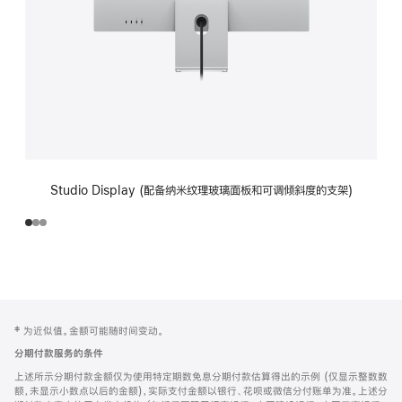
Studio Display (配备纳米纹理玻璃面板和可调倾斜度的支架)
网
脚
‡ 为近似值。金额可能随时间变动。
注
页
分期付款服务的条件
页
上述所示分期付款金额仅为使用特定期数免息分期付款估算得出的示例 (仅显示整数数
脚
额，未显示小数点以后的金额)，实际支付金额以银行、花呗或微信分付账单为准。上述分