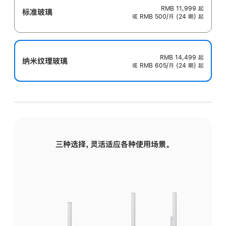
RMB 11,999
起
标准玻璃
或 RMB 500/月 (24 期) 起
RMB 14,499
起
纳米纹理玻璃
或 RMB 605/月 (24 期) 起
三种选择，灵活适应各种使用场景。
标