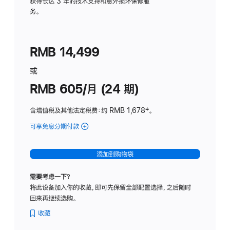
务
获得长达 3 年的技术支持和意外损坏保修服
务。
计
划
(适
RMB 14,499
用
于
或
Studio
RMB 605/月 (24 期)
Display
含增值税及其他法定税费
：约 RMB 1,678
脚
‡。
注
可享免息分期付款
(Studio
Display
-
添加到购物袋
纳
米
需要考虑一下？
纹
将此设备加入你的收藏，即可先保留全部配置选择，之后随时
理
回来再继续选购。
玻
璃
收藏
面