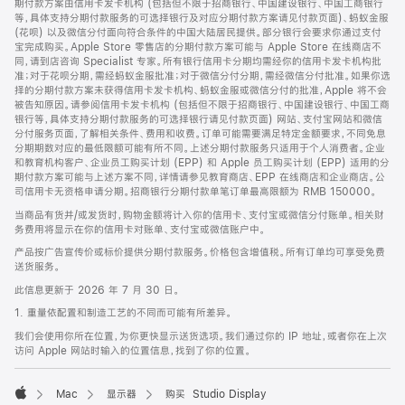
期付款方案由信用卡发卡机构 (包括但不限于招商银行、中国建设银行、中国工商银行
等，具体支持分期付款服务的可选择银行及对应分期付款方案请见付款页面)、蚂蚁金服
(花呗) 以及微信分付面向符合条件的中国大陆居民提供。部分银行会要求你通过支付
宝完成购买。Apple Store 零售店的分期付款方案可能与 Apple Store 在线商店不
同，请到店咨询 Specialist 专家。所有银行信用卡分期均需经你的信用卡发卡机构批
准；对于花呗分期，需经蚂蚁金服批准；对于微信分付分期，需经微信分付批准。如果你选
择的分期付款方案未获得信用卡发卡机构、蚂蚁金服或微信分付的批准，Apple 将不会
被告知原因。请参阅信用卡发卡机构 (包括但不限于招商银行、中国建设银行、中国工商
银行等，具体支持分期付款服务的可选择银行请见付款页面) 网站、支付宝网站和微信
分付服务页面，了解相关条件、费用和收费。订单可能需要满足特定金额要求，不同免息
分期期数对应的最低限额可能有所不同。上述分期付款服务只适用于个人消费者。企业
和教育机构客户、企业员工购买计划 (EPP) 和 Apple 员工购买计划 (EPP) 适用的分
期付款方案可能与上述方案不同，详情请参见教育商店、EPP 在线商店和企业商店。公
司信用卡无资格申请分期。招商银行分期付款单笔订单最高限额为 RMB 150000。
当商品有货并/或发货时，购物金额将计入你的信用卡、支付宝或微信分付账单。相关财
务费用将显示在你的信用卡对账单、支付宝或微信账户中。
产品按广告宣传价或标价提供分期付款服务。价格包含增值税。所有订单均可享受免费
送货服务。
此信息更新于 2026 年 7 月 30 日。
1. 重量依配置和制造工艺的不同而可能有所差异。
我们会使用你所在位置，为你更快显示送货选项。我们通过你的 IP 地址，或者你在上次
访问 Apple 网站时输入的位置信息，找到了你的位置。
Mac
显示器
购买 Studio Display