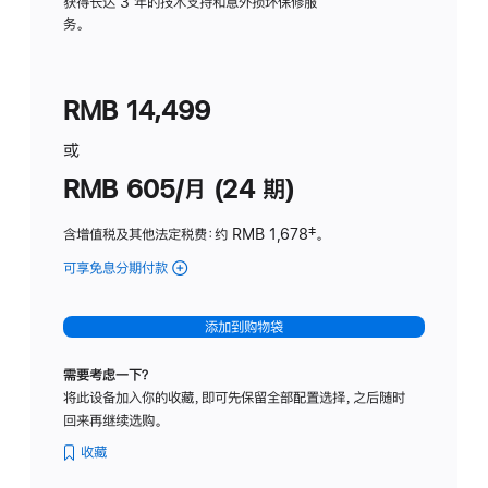
务
获得长达 3 年的技术支持和意外损坏保修服
务。
计
划
(适
RMB 14,499
用
于
或
Studio
RMB 605/月 (24 期)
Display
含增值税及其他法定税费
：约 RMB 1,678
脚
‡。
注
可享免息分期付款
(Studio
Display
-
添加到购物袋
纳
米
需要考虑一下？
纹
将此设备加入你的收藏，即可先保留全部配置选择，之后随时
理
回来再继续选购。
玻
璃
收藏
面