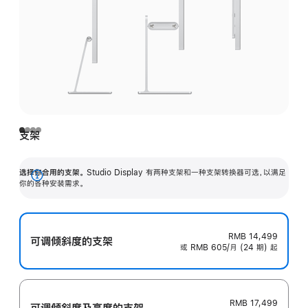
支架
选择你合用的支架。
Studio Display 有两种支架和一种支架转换器可选，以满足
展
你的各种安装需求。
开
RMB 14,499
可调倾斜度的支架
或 RMB 605/月 (24 期) 起
RMB 17,499
可调倾斜度及高‍度的支‍架