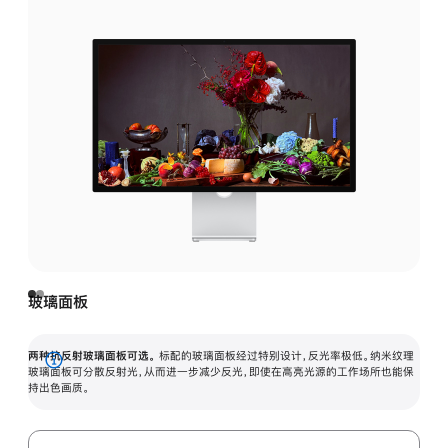
玻璃面板
两种抗反射玻璃面板可选。
标配的玻璃面板经过特别设计，反光率极低。纳米纹理
展
玻璃面板可分散反射光，从而进一步减少反光，即使在高亮光源的工作场所也能保
持出色画质。
开