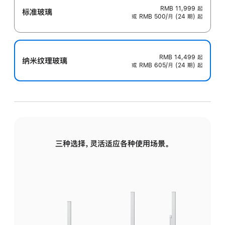
RMB 11,999
起
标准玻璃
或 RMB 500/月 (24 期) 起
RMB 14,499
起
纳米纹理玻璃
或 RMB 605/月 (24 期) 起
三种选择，灵活适应各种使用场景。
标