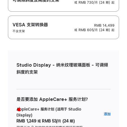
或 RMB 730/月 (24 期) 起
VESA 支架转换器
RMB 14,499
或 RMB 605/月 (24 期) 起
不含支架
Studio Display - 纳米纹理玻璃面板 - 可调倾
斜度的支架
是否要添加 AppleCare+ 服务计划？
AppleCare+ 服务计划 (适用于 Studio
AppleC
添加
Display)
服
RMB 1,249
或
RMB 53/月 (24 期)