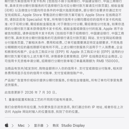
期付款方案由信用卡发卡机构 (包括但不限于招商银行、中国建设银行、中国工商银行
等，具体支持分期付款服务的可选择银行及对应分期付款方案请见付款页面)、蚂蚁金服
(花呗) 以及微信分付面向符合条件的中国大陆居民提供。部分银行会要求你通过支付
宝完成购买。Apple Store 零售店的分期付款方案可能与 Apple Store 在线商店不
同，请到店咨询 Specialist 专家。所有银行信用卡分期均需经你的信用卡发卡机构批
准；对于花呗分期，需经蚂蚁金服批准；对于微信分付分期，需经微信分付批准。如果你选
择的分期付款方案未获得信用卡发卡机构、蚂蚁金服或微信分付的批准，Apple 将不会
被告知原因。请参阅信用卡发卡机构 (包括但不限于招商银行、中国建设银行、中国工商
银行等，具体支持分期付款服务的可选择银行请见付款页面) 网站、支付宝网站和微信
分付服务页面，了解相关条件、费用和收费。订单可能需要满足特定金额要求，不同免息
分期期数对应的最低限额可能有所不同。上述分期付款服务只适用于个人消费者。企业
和教育机构客户、企业员工购买计划 (EPP) 和 Apple 员工购买计划 (EPP) 适用的分
期付款方案可能与上述方案不同，详情请参见教育商店、EPP 在线商店和企业商店。公
司信用卡无资格申请分期。招商银行分期付款单笔订单最高限额为 RMB 150000。
当商品有货并/或发货时，购物金额将计入你的信用卡、支付宝或微信分付账单。相关财
务费用将显示在你的信用卡对账单、支付宝或微信账户中。
产品按广告宣传价或标价提供分期付款服务。价格包含增值税。所有订单均可享受免费
送货服务。
此信息更新于 2026 年 7 月 30 日。
1. 重量依配置和制造工艺的不同而可能有所差异。
我们会使用你所在位置，为你更快显示送货选项。我们通过你的 IP 地址，或者你在上次
访问 Apple 网站时输入的位置信息，找到了你的位置。
Mac
显示器
购买 Studio Display