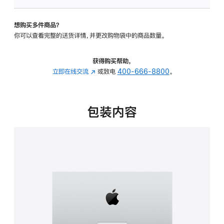
板
-
想购买多件商品？
可
你可以查看完整的送货详情，并更改购物袋中的商品数量。
调
倾
斜
获得购买帮助，
度
立即在线交流
(在
或致电
400-666-8800
。
的
新
支
窗
架
口
包装内容
的
中
分
打
期
开)
付
款
选
项)