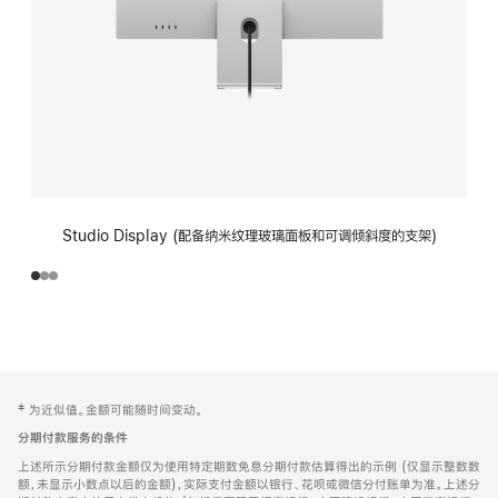
Studio Display (配备纳米纹理玻璃面板和可调倾斜度的支架)
网
脚
‡ 为近似值。金额可能随时间变动。
注
页
分期付款服务的条件
页
上述所示分期付款金额仅为使用特定期数免息分期付款估算得出的示例 (仅显示整数数
脚
额，未显示小数点以后的金额)，实际支付金额以银行、花呗或微信分付账单为准。上述分