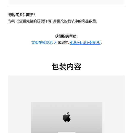
板
-
想购买多件商品？
可
你可以查看完整的送货详情，并更改购物袋中的商品数量。
调
倾
斜
获得购买帮助，
度
立即在线交流
(在
或致电
400-666-8800
。
的
新
支
窗
架
口
包装内容
的
中
分
打
期
开)
付
款
选
项)