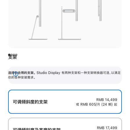
支架
选择你合用的支架。
Studio Display 有两种支架和一种支架转换器可选，以满足
展
你的各种安装需求。
开
RMB 14,499
可调倾斜度的支架
或 RMB 605/月 (24 期) 起
RMB 17,499
可调倾斜度及高‍度的支‍架