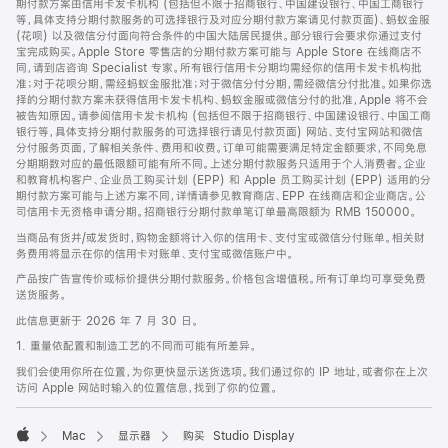
期付款方案由信用卡发卡机构 (包括但不限于招商银行、中国建设银行、中国工商银行
等，具体支持分期付款服务的可选择银行及对应分期付款方案请见付款页面)、蚂蚁金服
(花呗) 以及微信分付面向符合条件的中国大陆居民提供。部分银行会要求你通过支付
宝完成购买。Apple Store 零售店的分期付款方案可能与 Apple Store 在线商店不
同，请到店咨询 Specialist 专家。所有银行信用卡分期均需经你的信用卡发卡机构批
准；对于花呗分期，需经蚂蚁金服批准；对于微信分付分期，需经微信分付批准。如果你选
择的分期付款方案未获得信用卡发卡机构、蚂蚁金服或微信分付的批准，Apple 将不会
被告知原因。请参阅信用卡发卡机构 (包括但不限于招商银行、中国建设银行、中国工商
银行等，具体支持分期付款服务的可选择银行请见付款页面) 网站、支付宝网站和微信
分付服务页面，了解相关条件、费用和收费。订单可能需要满足特定金额要求，不同免息
分期期数对应的最低限额可能有所不同。上述分期付款服务只适用于个人消费者。企业
和教育机构客户、企业员工购买计划 (EPP) 和 Apple 员工购买计划 (EPP) 适用的分
期付款方案可能与上述方案不同，详情请参见教育商店、EPP 在线商店和企业商店。公
司信用卡无资格申请分期。招商银行分期付款单笔订单最高限额为 RMB 150000。
当商品有货并/或发货时，购物金额将计入你的信用卡、支付宝或微信分付账单。相关财
务费用将显示在你的信用卡对账单、支付宝或微信账户中。
产品按广告宣传价或标价提供分期付款服务。价格包含增值税。所有订单均可享受免费
送货服务。
此信息更新于 2026 年 7 月 30 日。
1. 重量依配置和制造工艺的不同而可能有所差异。
我们会使用你所在位置，为你更快显示送货选项。我们通过你的 IP 地址，或者你在上次
访问 Apple 网站时输入的位置信息，找到了你的位置。
Mac
显示器
购买 Studio Display