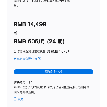
务
获得长达 3 年的技术支持和意外损坏保修服
务。
计
划
(适
RMB 14,499
用
于
或
Studio
RMB 605/月 (24 期)
Display
含增值税及其他法定税费
：约 RMB 1,678
脚
‡。
注
可享免息分期付款
(Studio
Display
-
添加到购物袋
纳
米
需要考虑一下？
纹
将此设备加入你的收藏，即可先保留全部配置选择，之后随时
理
回来再继续选购。
玻
璃
收藏
面