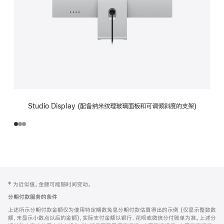
Studio Display (配备纳米纹理玻璃面板和可调倾斜度的支架)
网
脚
‡ 为近似值。金额可能随时间变动。
注
页
分期付款服务的条件
页
上述所示分期付款金额仅为使用特定期数免息分期付款估算得出的示例 (仅显示整数数
脚
额，未显示小数点以后的金额)，实际支付金额以银行、花呗或微信分付账单为准。上述分