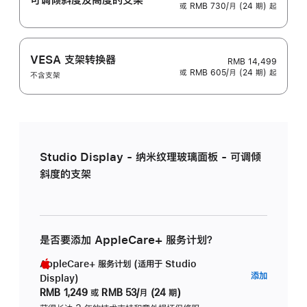
或 RMB 730/月 (24 期) 起
VESA 支架转换器
RMB 14,499
或 RMB 605/月 (24 期) 起
不含支架
Studio Display - 纳米纹理玻璃面板 - 可调倾
斜度的支架
是否要添加 AppleCare+ 服务计划？
AppleCare+ 服务计划 (适用于 Studio
AppleC
添加
Display)
服
RMB 1,249
或
RMB 53/月 (24 期)