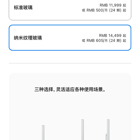
RMB 11,999
起
标准玻璃
或 RMB 500/月 (24 期) 起
RMB 14,499
起
纳米纹理玻璃
或 RMB 605/月 (24 期) 起
三种选择，灵活适应各种使用场景。
标