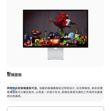
玻璃面板
两种抗反射玻璃面板可选。
标配的玻璃面板经过特别设计，反光率极低。纳米纹理
展
玻璃面板可分散反射光，从而进一步减少反光，即使在高亮光源的工作场所也能保
持出色画质。
开