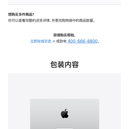
板
-
想购买多件商品？
可
你可以查看完整的送货详情，并更改购物袋中的商品数量。
调
倾
斜
获得购买帮助，
度
立即在线交流
(在
或致电
400-666-8800
。
的
新
支
窗
架
口
包装内容
的
中
分
打
期
开)
付
款
选
项)