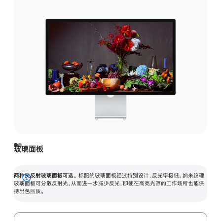
玻璃面板
两种抗反射玻璃面板可选。
标配的玻璃面板经过特别设计，反光率极低。纳米纹理
展
玻璃面板可分散反射光，从而进一步减少反光，即使在高亮光源的工作场所也能保
持出色画质。
开