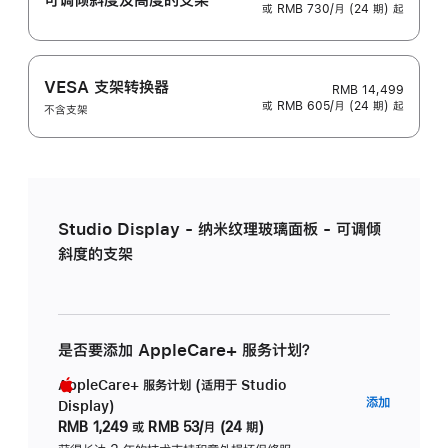
或 RMB 730/月 (24 期) 起
VESA 支架转换器
RMB 14,499
或 RMB 605/月 (24 期) 起
不含支架
Studio Display - 纳米纹理玻璃面板 - 可调倾
斜度的支架
是否要添加 AppleCare+ 服务计划？
AppleCare+ 服务计划 (适用于 Studio
AppleC
添加
Display)
服
RMB 1,249
或
RMB 53/月 (24 期)