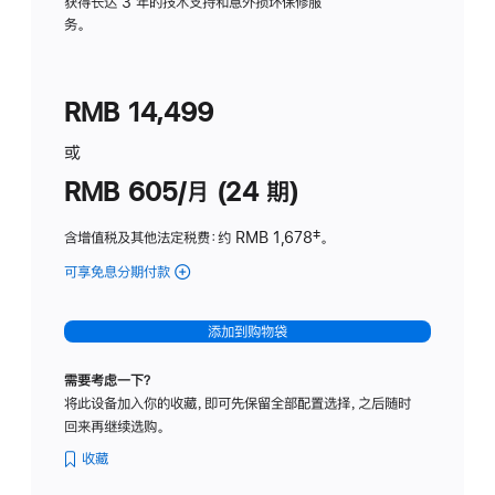
务
获得长达 3 年的技术支持和意外损坏保修服
务。
计
划
(适
RMB 14,499
用
于
或
Studio
RMB 605/月 (24 期)
Display
含增值税及其他法定税费
：约 RMB 1,678
脚
‡。
注
可享免息分期付款
(Studio
Display
-
添加到购物袋
纳
米
需要考虑一下？
纹
将此设备加入你的收藏，即可先保留全部配置选择，之后随时
理
回来再继续选购。
玻
璃
收藏
面