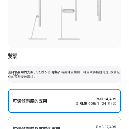
支架
选择你合用的支架。
Studio Display 有两种支架和一种支架转换器可选，以满足
展
你的各种安装需求。
开
RMB 14,499
可调倾斜度的支架
或 RMB 605/月 (24 期) 起
RMB 17,499
可调倾斜度及高‍度的支‍架