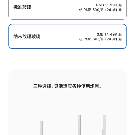
RMB 11,999
起
标准玻璃
或 RMB 500/月 (24 期) 起
RMB 14,499
起
纳米纹理玻璃
或 RMB 605/月 (24 期) 起
三种选择，灵活适应各种使用场景。
标