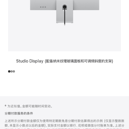
Studio Display (配备纳米纹理玻璃面板和可调倾斜度的支架)
网
脚
‡ 为近似值。金额可能随时间变动。
注
页
分期付款服务的条件
页
上述所示分期付款金额仅为使用特定期数免息分期付款估算得出的示例 (仅显示整数数
脚
额，未显示小数点以后的金额)，实际支付金额以银行、花呗或微信分付账单为准。上述分