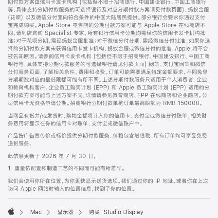
期付款方案由信用卡发卡机构 (包括但不限于招商银行、中国建设银行、中国工商银行
等，具体支持分期付款服务的可选择银行及对应分期付款方案请见付款页面)、蚂蚁金服
(花呗) 以及微信分付面向符合条件的中国大陆居民提供。部分银行会要求你通过支付
宝完成购买。Apple Store 零售店的分期付款方案可能与 Apple Store 在线商店不
同，请到店咨询 Specialist 专家。所有银行信用卡分期均需经你的信用卡发卡机构批
准；对于花呗分期，需经蚂蚁金服批准；对于微信分付分期，需经微信分付批准。如果你选
择的分期付款方案未获得信用卡发卡机构、蚂蚁金服或微信分付的批准，Apple 将不会
被告知原因。请参阅信用卡发卡机构 (包括但不限于招商银行、中国建设银行、中国工商
银行等，具体支持分期付款服务的可选择银行请见付款页面) 网站、支付宝网站和微信
分付服务页面，了解相关条件、费用和收费。订单可能需要满足特定金额要求，不同免息
分期期数对应的最低限额可能有所不同。上述分期付款服务只适用于个人消费者。企业
和教育机构客户、企业员工购买计划 (EPP) 和 Apple 员工购买计划 (EPP) 适用的分
期付款方案可能与上述方案不同，详情请参见教育商店、EPP 在线商店和企业商店。公
司信用卡无资格申请分期。招商银行分期付款单笔订单最高限额为 RMB 150000。
当商品有货并/或发货时，购物金额将计入你的信用卡、支付宝或微信分付账单。相关财
务费用将显示在你的信用卡对账单、支付宝或微信账户中。
产品按广告宣传价或标价提供分期付款服务。价格包含增值税。所有订单均可享受免费
送货服务。
此信息更新于 2026 年 7 月 30 日。
1. 重量依配置和制造工艺的不同而可能有所差异。
我们会使用你所在位置，为你更快显示送货选项。我们通过你的 IP 地址，或者你在上次
访问 Apple 网站时输入的位置信息，找到了你的位置。
Mac
显示器
购买 Studio Display