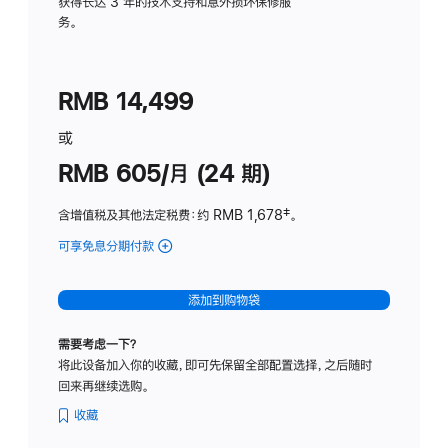
务
获得长达 3 年的技术支持和意外损坏保修服
务。
计
划
(适
RMB 14,499
用
于
或
Studio
RMB 605/月 (24 期)
Display
含增值税及其他法定税费
：约 RMB 1,678
脚
‡。
注
可享免息分期付款
(Studio
Display
-
添加到购物袋
纳
米
需要考虑一下？
纹
将此设备加入你的收藏，即可先保留全部配置选择，之后随时
理
回来再继续选购。
玻
璃
收藏
面