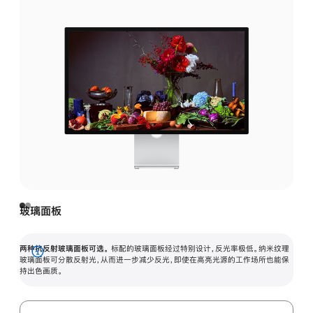
玻璃面板
两种抗反射玻璃面板可选。
标配的玻璃面板经过特别设计，反光率极低。纳米纹理
展
玻璃面板可分散反射光，从而进一步减少反光，即使在高亮光源的工作场所也能保
持出色画质。
开