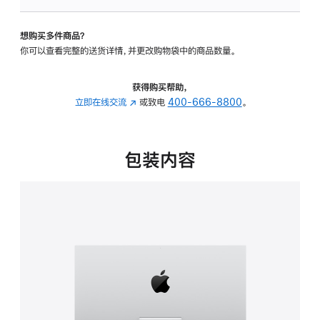
板
-
想购买多件商品？
可
你可以查看完整的送货详情，并更改购物袋中的商品数量。
调
倾
斜
获得购买帮助，
度
立即在线交流
(在
或致电
400-666-8800
。
的
新
支
窗
架
口
包装内容
的
中
分
打
期
开)
付
款
选
项)