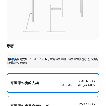
支架
选择你合用的支架。
Studio Display 有两种支架和一种支架转换器可选，以满足
展
你的各种安装需求。
开
RMB 14,499
可调倾斜度的支架
或 RMB 605/月 (24 期) 起
RMB 17,499
可调倾斜度及高‍度的支‍架