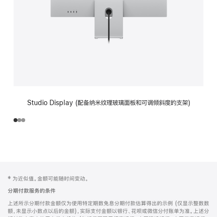
Studio Display (配备纳米纹理玻璃面板和可调倾斜度的支架)
网
脚
‡ 为近似值。金额可能随时间变动。
注
页
分期付款服务的条件
页
上述所示分期付款金额仅为使用特定期数免息分期付款估算得出的示例 (仅显示整数数
脚
额，未显示小数点以后的金额)，实际支付金额以银行、花呗或微信分付账单为准。上述分