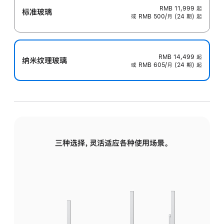
RMB 11,999
起
标准玻璃
或 RMB 500/月 (24 期) 起
RMB 14,499
起
纳米纹理玻璃
或 RMB 605/月 (24 期) 起
三种选择，灵活适应各种使用场景。
标