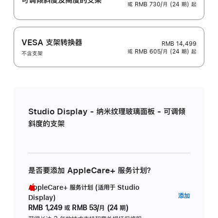
或 RMB 730/月 (24 期) 起
VESA 支架转换器
RMB 14,499
或 RMB 605/月 (24 期) 起
不含支架
Studio Display - 纳米纹理玻璃面板 - 可调倾
斜度的支架
是否要添加 AppleCare+ 服务计划？
AppleCare+ 服务计划 (适用于 Studio
AppleC
添加
Display)
服
RMB 1,249
或
RMB 53/月 (24 期)