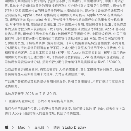
期付款方案由信用卡发卡机构 (包括但不限于招商银行、中国建设银行、中国工商银行
等，具体支持分期付款服务的可选择银行及对应分期付款方案请见付款页面)、蚂蚁金服
(花呗) 以及微信分付面向符合条件的中国大陆居民提供。部分银行会要求你通过支付
宝完成购买。Apple Store 零售店的分期付款方案可能与 Apple Store 在线商店不
同，请到店咨询 Specialist 专家。所有银行信用卡分期均需经你的信用卡发卡机构批
准；对于花呗分期，需经蚂蚁金服批准；对于微信分付分期，需经微信分付批准。如果你选
择的分期付款方案未获得信用卡发卡机构、蚂蚁金服或微信分付的批准，Apple 将不会
被告知原因。请参阅信用卡发卡机构 (包括但不限于招商银行、中国建设银行、中国工商
银行等，具体支持分期付款服务的可选择银行请见付款页面) 网站、支付宝网站和微信
分付服务页面，了解相关条件、费用和收费。订单可能需要满足特定金额要求，不同免息
分期期数对应的最低限额可能有所不同。上述分期付款服务只适用于个人消费者。企业
和教育机构客户、企业员工购买计划 (EPP) 和 Apple 员工购买计划 (EPP) 适用的分
期付款方案可能与上述方案不同，详情请参见教育商店、EPP 在线商店和企业商店。公
司信用卡无资格申请分期。招商银行分期付款单笔订单最高限额为 RMB 150000。
当商品有货并/或发货时，购物金额将计入你的信用卡、支付宝或微信分付账单。相关财
务费用将显示在你的信用卡对账单、支付宝或微信账户中。
产品按广告宣传价或标价提供分期付款服务。价格包含增值税。所有订单均可享受免费
送货服务。
此信息更新于 2026 年 7 月 30 日。
1. 重量依配置和制造工艺的不同而可能有所差异。
我们会使用你所在位置，为你更快显示送货选项。我们通过你的 IP 地址，或者你在上次
访问 Apple 网站时输入的位置信息，找到了你的位置。
Mac
显示器
购买 Studio Display