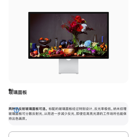
玻璃面板
两种抗反射玻璃面板可选。
标配的玻璃面板经过特别设计，反光率极低。纳米纹理
展
玻璃面板可分散反射光，从而进一步减少反光，即使在高亮光源的工作场所也能保
持出色画质。
开