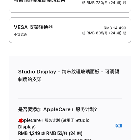
或 RMB 730/月 (24 期) 起
VESA 支架转换器
RMB 14,499
或 RMB 605/月 (24 期) 起
不含支架
Studio Display - 纳米纹理玻璃面板 - 可调倾
斜度的支架
是否要添加 AppleCare+ 服务计划？
AppleCare+ 服务计划 (适用于 Studio
AppleC
添加
Display)
服
RMB 1,249
或
RMB 53/月 (24 期)