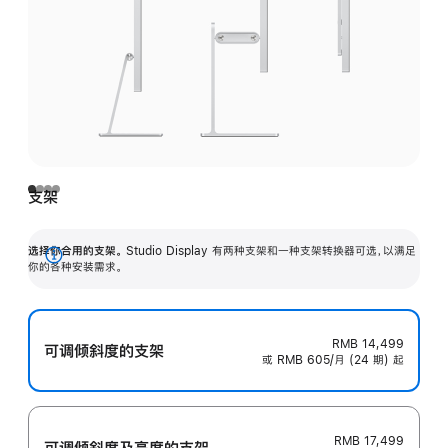
支架
选择你合用的支架。
Studio Display 有两种支架和一种支架转换器可选，以满足
展
你的各种安装需求。
开
RMB 14,499
可调倾斜度的支架
或 RMB 605/月 (24 期) 起
RMB 17,499
可调倾斜度及高‍度的支‍架