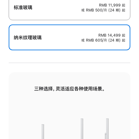
RMB 11,999
起
标准玻璃
或 RMB 500/月 (24 期) 起
RMB 14,499
起
纳米纹理玻璃
或 RMB 605/月 (24 期) 起
三种选择，灵活适应各种使用场景。
标