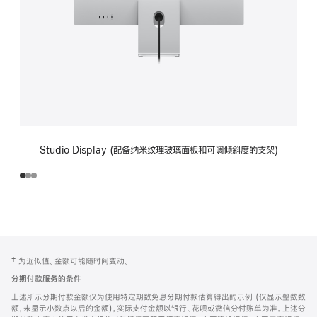
Studio Display (配备纳米纹理玻璃面板和可调倾斜度的支架)
网
脚
‡ 为近似值。金额可能随时间变动。
注
页
分期付款服务的条件
页
上述所示分期付款金额仅为使用特定期数免息分期付款估算得出的示例 (仅显示整数数
脚
额，未显示小数点以后的金额)，实际支付金额以银行、花呗或微信分付账单为准。上述分