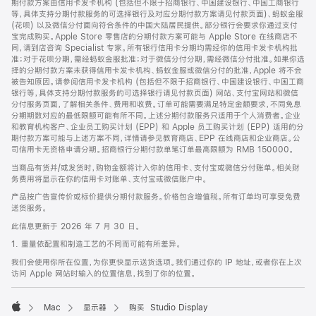
期付款方案由信用卡发卡机构 (包括但不限于招商银行、中国建设银行、中国工商银行
等，具体支持分期付款服务的可选择银行及对应分期付款方案请见付款页面)、蚂蚁金服
(花呗) 以及微信分付面向符合条件的中国大陆居民提供。部分银行会要求你通过支付
宝完成购买。Apple Store 零售店的分期付款方案可能与 Apple Store 在线商店不
同，请到店咨询 Specialist 专家。所有银行信用卡分期均需经你的信用卡发卡机构批
准；对于花呗分期，需经蚂蚁金服批准；对于微信分付分期，需经微信分付批准。如果你选
择的分期付款方案未获得信用卡发卡机构、蚂蚁金服或微信分付的批准，Apple 将不会
被告知原因。请参阅信用卡发卡机构 (包括但不限于招商银行、中国建设银行、中国工商
银行等，具体支持分期付款服务的可选择银行请见付款页面) 网站、支付宝网站和微信
分付服务页面，了解相关条件、费用和收费。订单可能需要满足特定金额要求，不同免息
分期期数对应的最低限额可能有所不同。上述分期付款服务只适用于个人消费者。企业
和教育机构客户、企业员工购买计划 (EPP) 和 Apple 员工购买计划 (EPP) 适用的分
期付款方案可能与上述方案不同，详情请参见教育商店、EPP 在线商店和企业商店。公
司信用卡无资格申请分期。招商银行分期付款单笔订单最高限额为 RMB 150000。
当商品有货并/或发货时，购物金额将计入你的信用卡、支付宝或微信分付账单。相关财
务费用将显示在你的信用卡对账单、支付宝或微信账户中。
产品按广告宣传价或标价提供分期付款服务。价格包含增值税。所有订单均可享受免费
送货服务。
此信息更新于 2026 年 7 月 30 日。
1. 重量依配置和制造工艺的不同而可能有所差异。
我们会使用你所在位置，为你更快显示送货选项。我们通过你的 IP 地址，或者你在上次
访问 Apple 网站时输入的位置信息，找到了你的位置。
Mac
显示器
购买 Studio Display