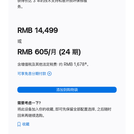
务
获得长达 3 年的技术支持和意外损坏保修服
务。
计
划
(适
RMB 14,499
用
于
或
Studio
RMB 605/月 (24 期)
Display
含增值税及其他法定税费
：约 RMB 1,678
脚
‡。
注
可享免息分期付款
(Studio
Display
-
添加到购物袋
纳
米
需要考虑一下？
纹
将此设备加入你的收藏，即可先保留全部配置选择，之后随时
理
回来再继续选购。
玻
璃
收藏
面