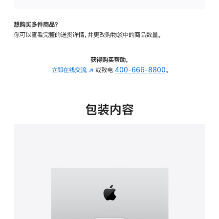
板
-
想购买多件商品？
可
你可以查看完整的送货详情，并更改购物袋中的商品数量。
调
倾
斜
获得购买帮助，
度
立即在线交流
(在
或致电
400-666-8800
。
的
新
支
窗
架
口
包装内容
的
中
分
打
期
开)
付
款
选
项)