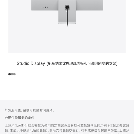
Studio Display (配备纳米纹理玻璃面板和可调倾斜度的支架)
网
脚
‡ 为近似值。金额可能随时间变动。
注
页
分期付款服务的条件
页
上述所示分期付款金额仅为使用特定期数免息分期付款估算得出的示例 (仅显示整数数
脚
额，未显示小数点以后的金额)，实际支付金额以银行、花呗或微信分付账单为准。上述分