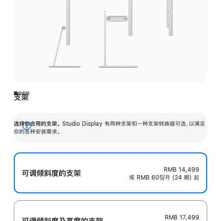
支架
选择你合用的支架。
Studio Display 有两种支架和一种支架转换器可选，以满足
展
你的各种安装需求。
开
RMB 14,499
可调倾斜度的支架
或 RMB 605/月 (24 期) 起
RMB 17,499
可调倾斜度及高‍度的支‍架