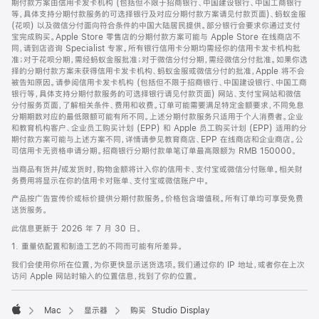
期付款方案由信用卡发卡机构 (包括但不限于招商银行、中国建设银行、中国工商银行
等，具体支持分期付款服务的可选择银行及对应分期付款方案请见付款页面)、蚂蚁金服
(花呗) 以及微信分付面向符合条件的中国大陆居民提供。部分银行会要求你通过支付
宝完成购买。Apple Store 零售店的分期付款方案可能与 Apple Store 在线商店不
同，请到店咨询 Specialist 专家。所有银行信用卡分期均需经你的信用卡发卡机构批
准；对于花呗分期，需经蚂蚁金服批准；对于微信分付分期，需经微信分付批准。如果你选
择的分期付款方案未获得信用卡发卡机构、蚂蚁金服或微信分付的批准，Apple 将不会
被告知原因。请参阅信用卡发卡机构 (包括但不限于招商银行、中国建设银行、中国工商
银行等，具体支持分期付款服务的可选择银行请见付款页面) 网站、支付宝网站和微信
分付服务页面，了解相关条件、费用和收费。订单可能需要满足特定金额要求，不同免息
分期期数对应的最低限额可能有所不同。上述分期付款服务只适用于个人消费者。企业
和教育机构客户、企业员工购买计划 (EPP) 和 Apple 员工购买计划 (EPP) 适用的分
期付款方案可能与上述方案不同，详情请参见教育商店、EPP 在线商店和企业商店。公
司信用卡无资格申请分期。招商银行分期付款单笔订单最高限额为 RMB 150000。
当商品有货并/或发货时，购物金额将计入你的信用卡、支付宝或微信分付账单。相关财
务费用将显示在你的信用卡对账单、支付宝或微信账户中。
产品按广告宣传价或标价提供分期付款服务。价格包含增值税。所有订单均可享受免费
送货服务。
此信息更新于 2026 年 7 月 30 日。
1. 重量依配置和制造工艺的不同而可能有所差异。
我们会使用你所在位置，为你更快显示送货选项。我们通过你的 IP 地址，或者你在上次
访问 Apple 网站时输入的位置信息，找到了你的位置。
Mac
显示器
购买 Studio Display