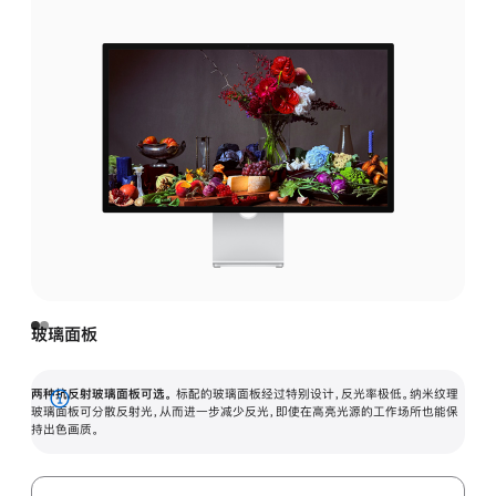
玻璃面板
两种抗反射玻璃面板可选。
标配的玻璃面板经过特别设计，反光率极低。纳米纹理
展
玻璃面板可分散反射光，从而进一步减少反光，即使在高亮光源的工作场所也能保
持出色画质。
开