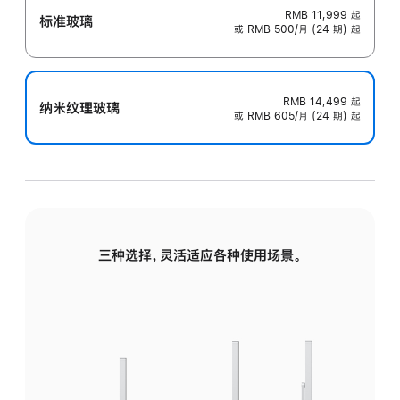
RMB 11,999
起
标准玻璃
或 RMB 500/月 (24 期) 起
RMB 14,499
起
纳米纹理玻璃
或 RMB 605/月 (24 期) 起
三种选择，灵活适应各种使用场景。
标