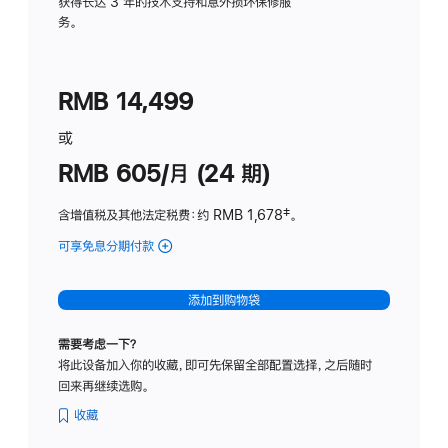
务
获得长达 3 年的技术支持和意外损坏保修服
务。
计
划
(适
RMB 14,499
用
于
或
Studio
RMB 605/月 (24 期)
Display
含增值税及其他法定税费
：约 RMB 1,678
脚
‡。
注
可享免息分期付款
(Studio
Display
-
添加到购物袋
纳
米
需要考虑一下？
纹
将此设备加入你的收藏，即可先保留全部配置选择，之后随时
理
回来再继续选购。
玻
璃
收藏
面