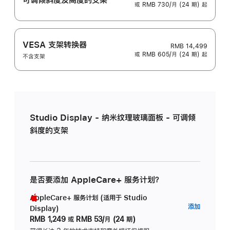
或 RMB 730/月 (24 期) 起
VESA 支架转换器
RMB 14,499
或 RMB 605/月 (24 期) 起
不含支架
Studio Display - 纳米纹理玻璃面板 - 可调倾
斜度的支架
是否要添加 AppleCare+ 服务计划？
AppleCare+ 服务计划 (适用于 Studio
AppleC
添加
Display)
服
RMB 1,249
或
RMB 53/月 (24 期)