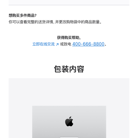
板
-
想购买多件商品？
可
你可以查看完整的送货详情，并更改购物袋中的商品数量。
调
倾
斜
获得购买帮助，
度
立即在线交流
(在
或致电
400-666-8800
。
的
新
支
窗
架
口
包装内容
的
中
分
打
期
开)
付
款
选
项)