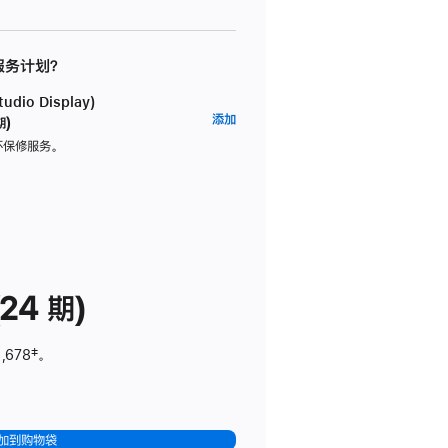
 服务计划？
dio Display)
AppleCare+
添加
期)
服
坏保修服务。
务
计
划
(适
用
于
24 期)
Studio
Display)
,678
脚
‡。
注
加到购物袋