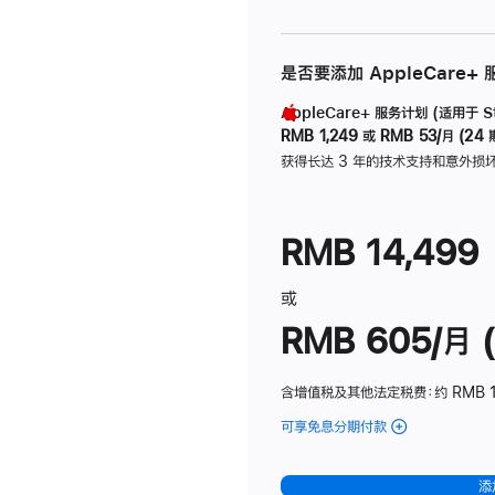
是否要添加 AppleCare+
AppleCare+ 服务计划 (适用于 Stu
RMB 1,249
或
RMB 53/月 (24 
获得长达 3 年的技术支持和意外损
RMB 14,499
或
RMB 605/月 (
含增值税及其他法定税费
：约 RMB 1
可享免息分期付款
(Studio
Display
-
添