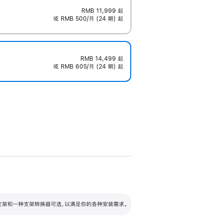
RMB 11,999
起
或 RMB 500/月 (24 期) 起
RMB 14,499
起
或 RMB 605/月 (24 期) 起
配可调倾斜度及高度的支架，额外增加 105
VESA 支架转换器
 有两种支架和一种支架转换器可选，以满足你的各种安装需求。
毫米的高度调节范围。
容的支架 (未随附)