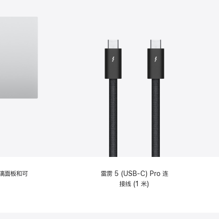
选
项)
理玻璃面板和可
雷雳 5 (USB-C) Pro 连
接线 (1 米)