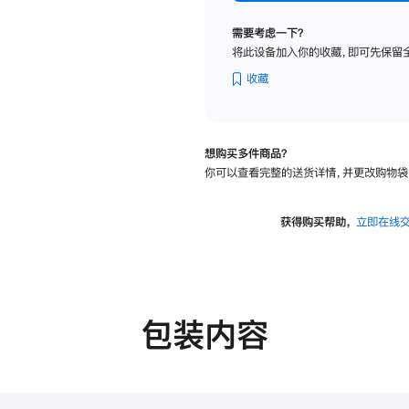
纳
米
需要考虑一下？
纹
将此设备加入你的收藏，即可先保留
理
玻
收藏
璃
面
板
想购买多件商品？
-
你可以查看完整的送货详情，并更改购物袋
可
调
倾
获得购买帮助，
立即在线
斜
度
的
支
架
包装内容
的
分
期
付
款