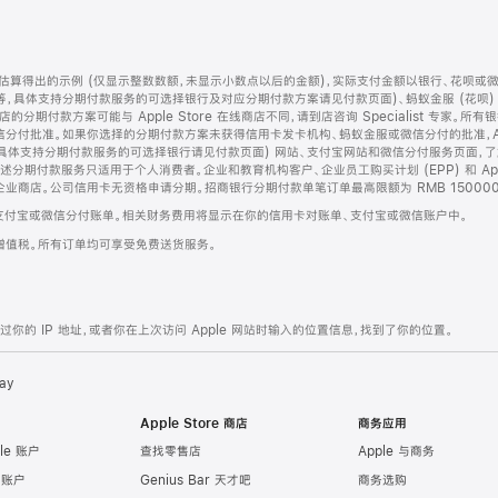
算得出的示例 (仅显示整数数额，未显示小数点以后的金额)，实际支付金额以银行、花呗或
等，具体支持分期付款服务的可选择银行及对应分期付款方案请见付款页面)、蚂蚁金服 (花呗
售店的分期付款方案可能与 Apple Store 在线商店不同，请到店咨询 Specialist 专
分付批准。如果你选择的分期付款方案未获得信用卡发卡机构、蚂蚁金服或微信分付的批准，Ap
具体支持分期付款服务的可选择银行请见付款页面) 网站、支付宝网站和微信分付服务页面，
期付款服务只适用于个人消费者。企业和教育机构客户、企业员工购买计划 (EPP) 和 Appl
企业商店。公司信用卡无资格申请分期。招商银行分期付款单笔订单最高限额为 RMB 150000
支付宝或微信分付账单。相关财务费用将显示在你的信用卡对账单、支付宝或微信账户中。
增值税。所有订单均可享受免费送货服务。
的 IP 地址，或者你在上次访问 Apple 网站时输入的位置信息，找到了你的位置。
ay
Apple Store 商店
商务应用
le 账户
查找零售店
Apple 与商务
e 账户
Genius Bar 天才吧
商务选购