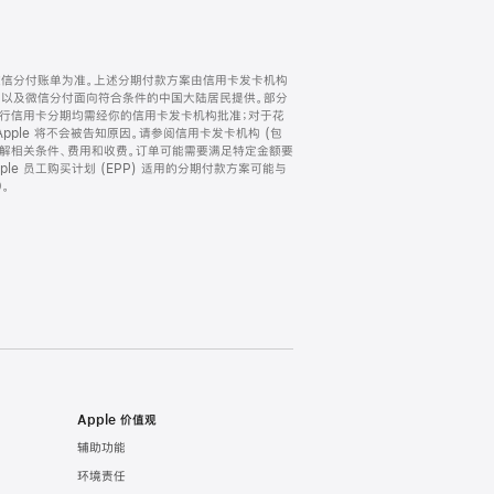
微信分付账单为准。上述分期付款方案由信用卡发卡机构
) 以及微信分付面向符合条件的中国大陆居民提供。部分
家。所有银行信用卡分期均需经你的信用卡发卡机构批准；对于花
ple 将不会被告知原因。请参阅信用卡发卡机构 (包
了解相关条件、费用和收费。订单可能需要满足特定金额要
e 员工购买计划 (EPP) 适用的分期付款方案可能与
。
Apple 价值观
辅助功能
环境责任