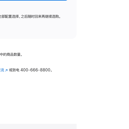
全部配置选择，之后随时回来再继续选购。
中的商品数量。
交流
(在
或致电
400-666-8800。
新
窗
口
中
打
开)