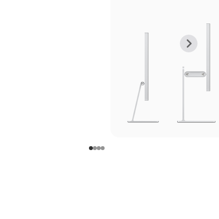
上
下
一
一
张
张
图
图
库
库
图
图
片
片
-
-
支
支
架
架