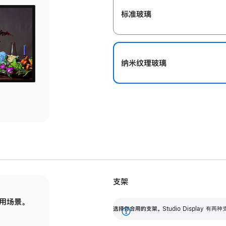
标准玻璃
纳米纹理玻璃
支架
用场景。
标配可调倾斜度的支架，提供 30 度的倾斜度
选
选择你合用的支架。
Studio Display
调节范围。
展