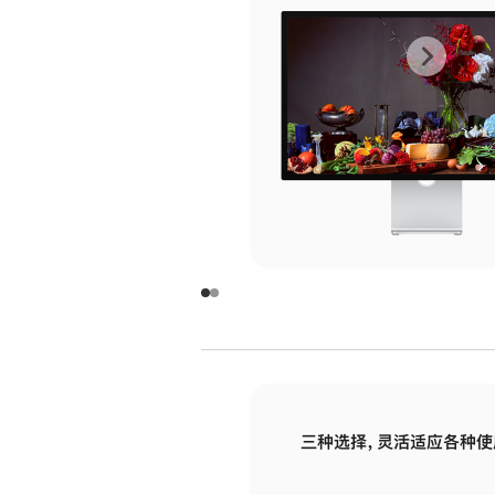
上
下
一
一
张
张
图
图
库
库
图
图
片
片
-
-
玻
玻
璃
璃
三种选择，灵活适应各种使
面
面
板
板