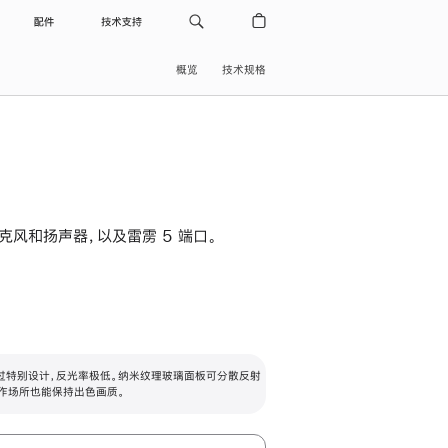
配件
技术支持
概览
技术规格
级麦克风和扬声器，以及雷雳 5 端口。
过特别设计，反光率极低。纳米纹理玻璃面板可分散反射
作场所也能保持出色画质。