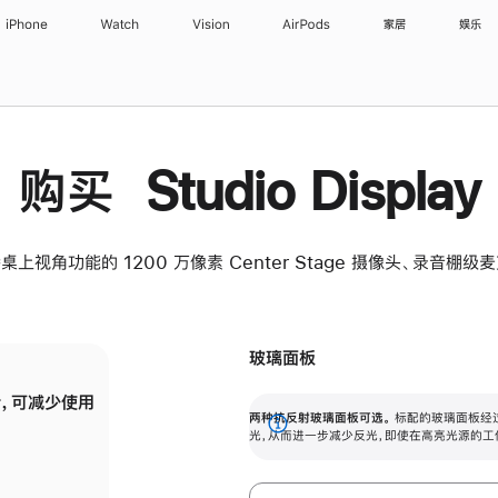
iPhone
Watch
Vision
AirPods
家居
娱乐
购买 Studio Display
桌上视角功能的 1200 万像素 Center Stage 摄像头、录音棚
玻璃面板
，可减少使用
纳米纹理玻璃面板可进一步减少反光，即使在
两种抗反射玻璃面板可选。
标配的玻璃面板经
。
有高亮光源的场所使用，也能保持出色画质。
展
光，从而进一步减少反光，即使在高亮光源的工
开