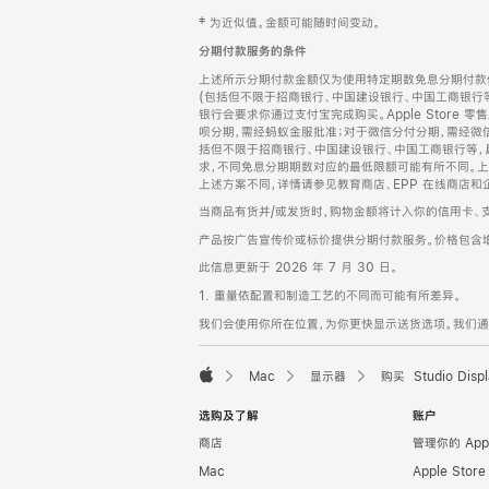
网
脚
‡ 为近似值。金额可能随时间变动。
注
页
分期付款服务的条件
页
上述所示分期付款金额仅为使用特定期数免息分期付款估
脚
(包括但不限于招商银行、中国建设银行、中国工商银行
银行会要求你通过支付宝完成购买。Apple Store 零
呗分期，需经蚂蚁金服批准；对于微信分付分期，需经微信
括但不限于招商银行、中国建设银行、中国工商银行等，
求，不同免息分期期数对应的最低限额可能有所不同。上述分
上述方案不同，详情请参见教育商店、EPP 在线商店和
当商品有货并/或发货时，购物金额将计入你的信用卡、
产品按广告宣传价或标价提供分期付款服务。价格包含
此信息更新于 2026 年 7 月 30 日。
1. 重量依配置和制造工艺的不同而可能有所差异。
我们会使用你所在位置，为你更快显示送货选项。我们通过你
Mac
显示器
购买 Studio Displ
Apple
选购及了解
账户
商店
管理你的 App
Mac
Apple Stor