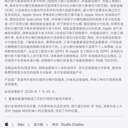
期付款方案由信用卡发卡机构 (包括但不限于招商银行、中国建设银行、中国工商银行
等，具体支持分期付款服务的可选择银行及对应分期付款方案请见付款页面)、蚂蚁金服
(花呗) 以及微信分付面向符合条件的中国大陆居民提供。部分银行会要求你通过支付
宝完成购买。Apple Store 零售店的分期付款方案可能与 Apple Store 在线商店不
同，请到店咨询 Specialist 专家。所有银行信用卡分期均需经你的信用卡发卡机构批
准；对于花呗分期，需经蚂蚁金服批准；对于微信分付分期，需经微信分付批准。如果你选
择的分期付款方案未获得信用卡发卡机构、蚂蚁金服或微信分付的批准，Apple 将不会
被告知原因。请参阅信用卡发卡机构 (包括但不限于招商银行、中国建设银行、中国工商
银行等，具体支持分期付款服务的可选择银行请见付款页面) 网站、支付宝网站和微信
分付服务页面，了解相关条件、费用和收费。订单可能需要满足特定金额要求，不同免息
分期期数对应的最低限额可能有所不同。上述分期付款服务只适用于个人消费者。企业
和教育机构客户、企业员工购买计划 (EPP) 和 Apple 员工购买计划 (EPP) 适用的分
期付款方案可能与上述方案不同，详情请参见教育商店、EPP 在线商店和企业商店。公
司信用卡无资格申请分期。招商银行分期付款单笔订单最高限额为 RMB 150000。
当商品有货并/或发货时，购物金额将计入你的信用卡、支付宝或微信分付账单。相关财
务费用将显示在你的信用卡对账单、支付宝或微信账户中。
产品按广告宣传价或标价提供分期付款服务。价格包含增值税。所有订单均可享受免费
送货服务。
此信息更新于 2026 年 7 月 30 日。
1. 重量依配置和制造工艺的不同而可能有所差异。
我们会使用你所在位置，为你更快显示送货选项。我们通过你的 IP 地址，或者你在上次
访问 Apple 网站时输入的位置信息，找到了你的位置。
Mac
显示器
购买 Studio Display