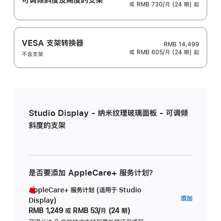
或 RMB 730/月 (24 期) 起
VESA 支架转换器
RMB 14,499
或 RMB 605/月 (24 期) 起
不含支架
Studio Display - 纳米纹理玻璃面板 - 可调倾
斜度的支架
是否要添加 AppleCare+ 服务计划？
AppleCare+ 服务计划 (适用于 Studio
AppleC
添加
Display)
服
RMB 1,249
或
RMB 53/月 (24 期)