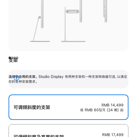
支架
选择你合用的支架。
Studio Display 有两种支架和一种支架转换器可选，以满足
展
你的各种安装需求。
开
RMB 14,499
可调倾斜度的支架
或 RMB 605/月 (24 期) 起
RMB 17,499
可调倾斜度及高‍度的支‍架