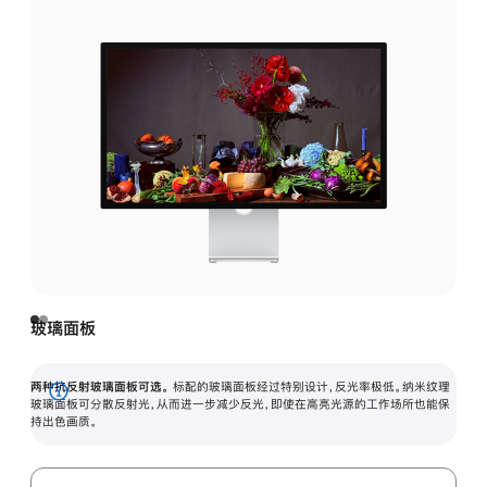
玻璃面板
两种抗反射玻璃面板可选。
标配的玻璃面板经过特别设计，反光率极低。纳米纹理
展
玻璃面板可分散反射光，从而进一步减少反光，即使在高亮光源的工作场所也能保
持出色画质。
开