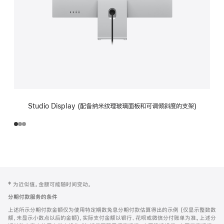
Studio Display (配备纳米纹理玻璃面板和可调倾斜度的支架)
网
脚
‡ 为近似值。金额可能随时间变动。
注
页
分期付款服务的条件
页
上述所示分期付款金额仅为使用特定期数免息分期付款估算得出的示例 (仅显示整数数
脚
额，未显示小数点以后的金额)，实际支付金额以银行、花呗或微信分付账单为准。上述分