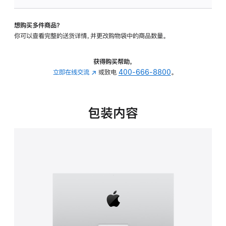
板
-
想购买多件商品？
可
你可以查看完整的送货详情，并更改购物袋中的商品数量。
调
倾
斜
获得购买帮助，
度
立即在线交流
(在
或致电
400-666-8800
。
的
新
支
窗
架
口
包装内容
的
中
分
打
期
开)
付
款
选
项)