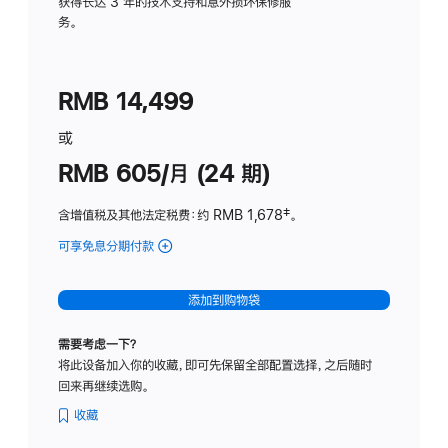
务
获得长达 3 年的技术支持和意外损坏保修服
务。
计
划
(适
RMB 14,499
用
于
或
Studio
RMB 605/月 (24 期)
Display
含增值税及其他法定税费
：约 RMB 1,678
脚
‡。
注
可享免息分期付款
(Studio
Display
-
添加到购物袋
纳
米
需要考虑一下？
纹
将此设备加入你的收藏，即可先保留全部配置选择，之后随时
理
回来再继续选购。
玻
璃
收藏
面