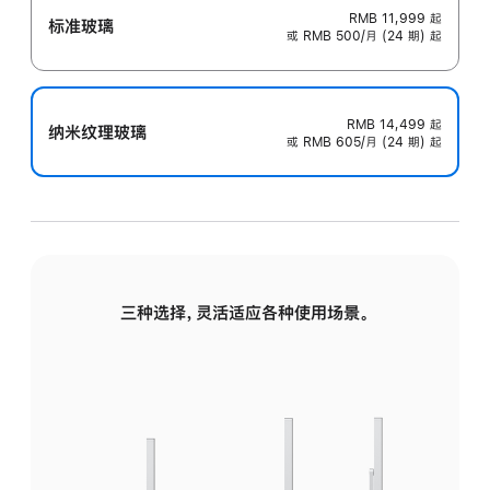
RMB 11,999
起
标准玻璃
或 RMB 500/月 (24 期) 起
RMB 14,499
起
纳米纹理玻璃
或 RMB 605/月 (24 期) 起
三种选择，灵活适应各种使用场景。
标