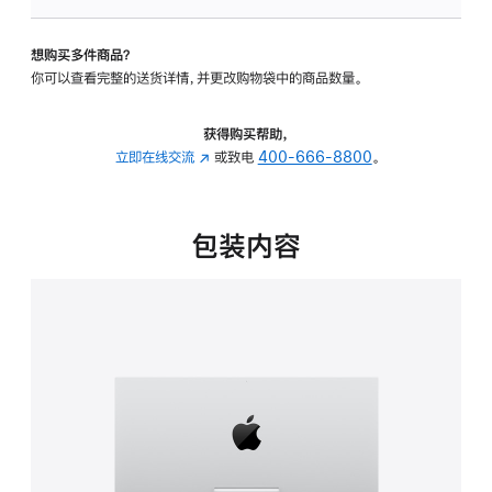
板
-
想购买多件商品？
可
你可以查看完整的送货详情，并更改购物袋中的商品数量。
调
倾
斜
获得购买帮助，
度
立即在线交流
(在
或致电
400-666-8800
。
的
新
支
窗
架
口
包装内容
的
中
分
打
期
开)
付
款
选
项)