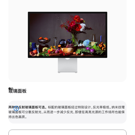
玻璃面板
两种抗反射玻璃面板可选。
标配的玻璃面板经过特别设计，反光率极低。纳米纹理
展
玻璃面板可分散反射光，从而进一步减少反光，即使在高亮光源的工作场所也能保
持出色画质。
开