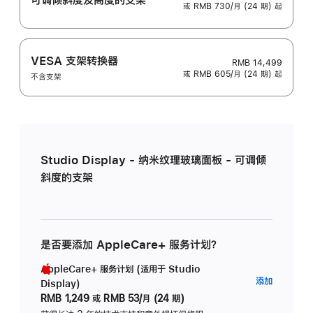
或 RMB 730/月 (24 期) 起
VESA 支架转换器
RMB 14,499
或 RMB 605/月 (24 期) 起
不含支架
Studio Display - 纳米纹理玻璃面板 - 可调倾
斜度的支架
是否要添加 AppleCare+ 服务计划？
AppleCare+ 服务计划 (适用于 Studio
AppleC
添加
Display)
服
RMB 1,249
或
RMB 53/月 (24 期)