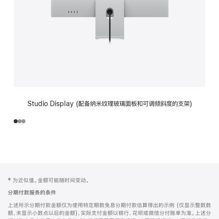
Studio Display (配备纳米纹理玻璃面板和可调倾斜度的支架)
网
脚
‡ 为近似值。金额可能随时间变动。
注
页
分期付款服务的条件
页
上述所示分期付款金额仅为使用特定期数免息分期付款估算得出的示例 (仅显示整数数
脚
额，未显示小数点以后的金额)，实际支付金额以银行、花呗或微信分付账单为准。上述分