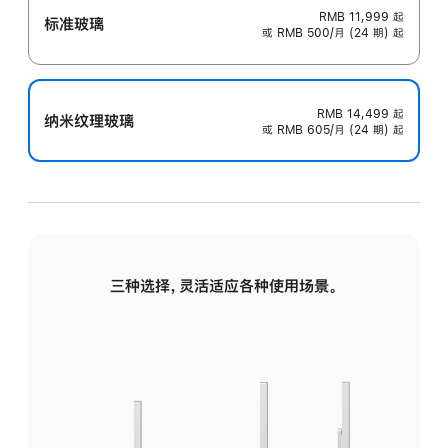
RMB 11,999
起
标准玻璃
或 RMB 500/月 (24 期) 起
RMB 14,499
起
纳米纹理玻璃
或 RMB 605/月 (24 期) 起
三种选择，灵活适应各种使用场景。
标