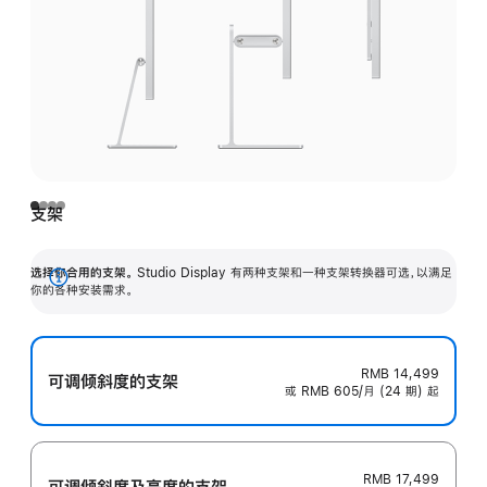
支架
选择你合用的支架。
Studio Display 有两种支架和一种支架转换器可选，以满足
展
你的各种安装需求。
开
RMB 14,499
可调倾斜度的支架
或 RMB 605/月 (24 期) 起
RMB 17,499
可调倾斜度及高‍度的支‍架