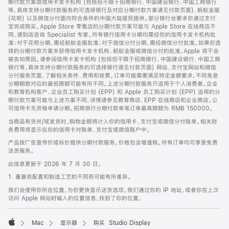
期付款方案由信用卡发卡机构 (包括但不限于招商银行、中国建设银行、中国工商银行
等，具体支持分期付款服务的可选择银行及对应分期付款方案请见付款页面)、蚂蚁金服
(花呗) 以及微信分付面向符合条件的中国大陆居民提供。部分银行会要求你通过支付
宝完成购买。Apple Store 零售店的分期付款方案可能与 Apple Store 在线商店不
同，请到店咨询 Specialist 专家。所有银行信用卡分期均需经你的信用卡发卡机构批
准；对于花呗分期，需经蚂蚁金服批准；对于微信分付分期，需经微信分付批准。如果你选
择的分期付款方案未获得信用卡发卡机构、蚂蚁金服或微信分付的批准，Apple 将不会
被告知原因。请参阅信用卡发卡机构 (包括但不限于招商银行、中国建设银行、中国工商
银行等，具体支持分期付款服务的可选择银行请见付款页面) 网站、支付宝网站和微信
分付服务页面，了解相关条件、费用和收费。订单可能需要满足特定金额要求，不同免息
分期期数对应的最低限额可能有所不同。上述分期付款服务只适用于个人消费者。企业
和教育机构客户、企业员工购买计划 (EPP) 和 Apple 员工购买计划 (EPP) 适用的分
期付款方案可能与上述方案不同，详情请参见教育商店、EPP 在线商店和企业商店。公
司信用卡无资格申请分期。招商银行分期付款单笔订单最高限额为 RMB 150000。
当商品有货并/或发货时，购物金额将计入你的信用卡、支付宝或微信分付账单。相关财
务费用将显示在你的信用卡对账单、支付宝或微信账户中。
产品按广告宣传价或标价提供分期付款服务。价格包含增值税。所有订单均可享受免费
送货服务。
此信息更新于 2026 年 7 月 30 日。
1. 重量依配置和制造工艺的不同而可能有所差异。
我们会使用你所在位置，为你更快显示送货选项。我们通过你的 IP 地址，或者你在上次
访问 Apple 网站时输入的位置信息，找到了你的位置。
Mac
显示器
购买 Studio Display