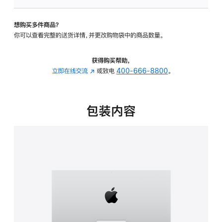
板
-
想购买多件商品？
可
你可以查看完整的送货详情，并更改购物袋中的商品数量。
调
倾
斜
获得购买帮助，
度
立即在线交流
(在
或致电
400-666-8800
。
的
新
支
窗
架
口
包装内容
的
中
分
打
期
开)
付
款
选
项)