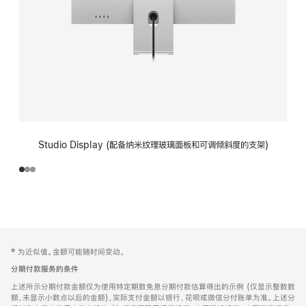
Studio Display (配备纳米纹理玻璃面板和可调倾斜度的支架)
网
脚
‡ 为近似值。金额可能随时间变动。
注
页
分期付款服务的条件
页
上述所示分期付款金额仅为使用特定期数免息分期付款估算得出的示例 (仅显示整数数
脚
额，未显示小数点以后的金额)，实际支付金额以银行、花呗或微信分付账单为准。上述分