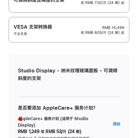
或 RMB 730/月 (24 期) 起
VESA 支架转换器
RMB 14,499
或 RMB 605/月 (24 期) 起
不含支架
Studio Display - 纳米纹理玻璃面板 - 可调倾
斜度的支架
是否要添加 AppleCare+ 服务计划？
AppleCare+ 服务计划 (适用于 Studio
AppleC
添加
Display)
服
RMB 1,249
或
RMB 53/月 (24 期)