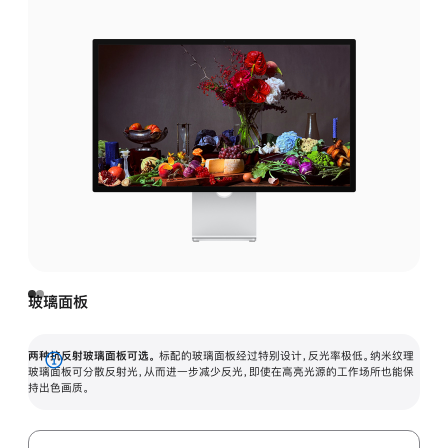
玻璃面板
两种抗反射玻璃面板可选。
标配的玻璃面板经过特别设计，反光率极低。纳米纹理
展
玻璃面板可分散反射光，从而进一步减少反光，即使在高亮光源的工作场所也能保
持出色画质。
开