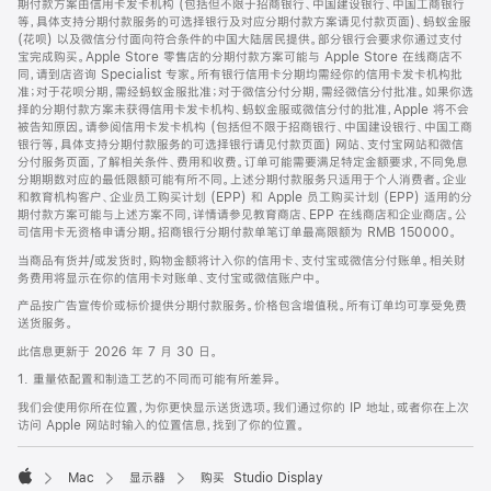
期付款方案由信用卡发卡机构 (包括但不限于招商银行、中国建设银行、中国工商银行
等，具体支持分期付款服务的可选择银行及对应分期付款方案请见付款页面)、蚂蚁金服
(花呗) 以及微信分付面向符合条件的中国大陆居民提供。部分银行会要求你通过支付
宝完成购买。Apple Store 零售店的分期付款方案可能与 Apple Store 在线商店不
同，请到店咨询 Specialist 专家。所有银行信用卡分期均需经你的信用卡发卡机构批
准；对于花呗分期，需经蚂蚁金服批准；对于微信分付分期，需经微信分付批准。如果你选
择的分期付款方案未获得信用卡发卡机构、蚂蚁金服或微信分付的批准，Apple 将不会
被告知原因。请参阅信用卡发卡机构 (包括但不限于招商银行、中国建设银行、中国工商
银行等，具体支持分期付款服务的可选择银行请见付款页面) 网站、支付宝网站和微信
分付服务页面，了解相关条件、费用和收费。订单可能需要满足特定金额要求，不同免息
分期期数对应的最低限额可能有所不同。上述分期付款服务只适用于个人消费者。企业
和教育机构客户、企业员工购买计划 (EPP) 和 Apple 员工购买计划 (EPP) 适用的分
期付款方案可能与上述方案不同，详情请参见教育商店、EPP 在线商店和企业商店。公
司信用卡无资格申请分期。招商银行分期付款单笔订单最高限额为 RMB 150000。
当商品有货并/或发货时，购物金额将计入你的信用卡、支付宝或微信分付账单。相关财
务费用将显示在你的信用卡对账单、支付宝或微信账户中。
产品按广告宣传价或标价提供分期付款服务。价格包含增值税。所有订单均可享受免费
送货服务。
此信息更新于 2026 年 7 月 30 日。
1. 重量依配置和制造工艺的不同而可能有所差异。
我们会使用你所在位置，为你更快显示送货选项。我们通过你的 IP 地址，或者你在上次
访问 Apple 网站时输入的位置信息，找到了你的位置。
Mac
显示器
购买 Studio Display