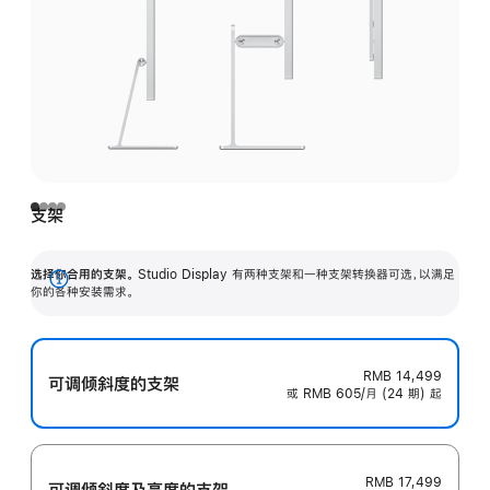
支架
选择你合用的支架。
Studio Display 有两种支架和一种支架转换器可选，以满足
展
你的各种安装需求。
开
RMB 14,499
可调倾斜度的支架
或 RMB 605/月 (24 期) 起
RMB 17,499
可调倾斜度及高‍度的支‍架