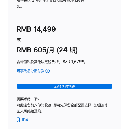
务
获得长达 3 年的技术支持和意外损坏保修服
务。
计
划
(适
RMB 14,499
用
于
或
Studio
RMB 605/月 (24 期)
Display
含增值税及其他法定税费
：约 RMB 1,678
脚
‡。
注
可享免息分期付款
(Studio
Display
-
添加到购物袋
纳
米
需要考虑一下？
纹
将此设备加入你的收藏，即可先保留全部配置选择，之后随时
理
回来再继续选购。
玻
璃
收藏
面