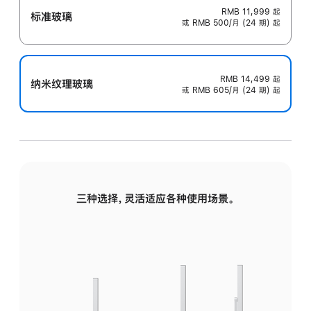
RMB 11,999
起
标准玻璃
或 RMB 500/月 (24 期) 起
RMB 14,499
起
纳米纹理玻璃
或 RMB 605/月 (24 期) 起
三种选择，灵活适应各种使用场景。
标