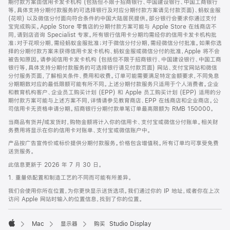
期付款方案由信用卡发卡机构 (包括但不限于招商银行、中国建设银行、中国工商银行
等，具体支持分期付款服务的可选择银行及对应分期付款方案请见付款页面)、蚂蚁金服
(花呗) 以及微信分付面向符合条件的中国大陆居民提供。部分银行会要求你通过支付
宝完成购买。Apple Store 零售店的分期付款方案可能与 Apple Store 在线商店不
同，请到店咨询 Specialist 专家。所有银行信用卡分期均需经你的信用卡发卡机构批
准；对于花呗分期，需经蚂蚁金服批准；对于微信分付分期，需经微信分付批准。如果你选
择的分期付款方案未获得信用卡发卡机构、蚂蚁金服或微信分付的批准，Apple 将不会
被告知原因。请参阅信用卡发卡机构 (包括但不限于招商银行、中国建设银行、中国工商
银行等，具体支持分期付款服务的可选择银行请见付款页面) 网站、支付宝网站和微信
分付服务页面，了解相关条件、费用和收费。订单可能需要满足特定金额要求，不同免息
分期期数对应的最低限额可能有所不同。上述分期付款服务只适用于个人消费者。企业
和教育机构客户、企业员工购买计划 (EPP) 和 Apple 员工购买计划 (EPP) 适用的分
期付款方案可能与上述方案不同，详情请参见教育商店、EPP 在线商店和企业商店。公
司信用卡无资格申请分期。招商银行分期付款单笔订单最高限额为 RMB 150000。
当商品有货并/或发货时，购物金额将计入你的信用卡、支付宝或微信分付账单。相关财
务费用将显示在你的信用卡对账单、支付宝或微信账户中。
产品按广告宣传价或标价提供分期付款服务。价格包含增值税。所有订单均可享受免费
送货服务。
此信息更新于 2026 年 7 月 30 日。
1. 重量依配置和制造工艺的不同而可能有所差异。
我们会使用你所在位置，为你更快显示送货选项。我们通过你的 IP 地址，或者你在上次
访问 Apple 网站时输入的位置信息，找到了你的位置。
Mac
显示器
购买 Studio Display