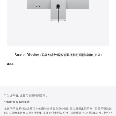
Studio Display (配备纳米纹理玻璃面板和可调倾斜度的支架)
网
脚
‡ 为近似值。金额可能随时间变动。
注
页
分期付款服务的条件
页
上述所示分期付款金额仅为使用特定期数免息分期付款估算得出的示例 (仅显示整数数
脚
额，未显示小数点以后的金额)，实际支付金额以银行、花呗或微信分付账单为准。上述分