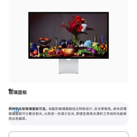
玻璃面板
两种抗反射玻璃面板可选。
标配的玻璃面板经过特别设计，反光率极低。纳米纹理
展
玻璃面板可分散反射光，从而进一步减少反光，即使在高亮光源的工作场所也能保
持出色画质。
开