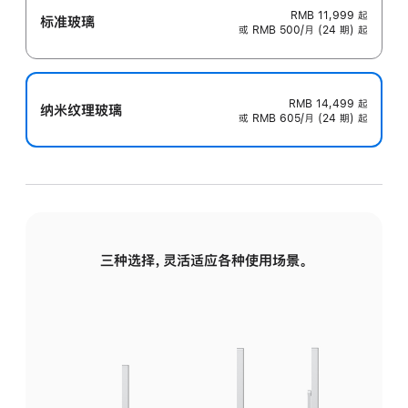
RMB 11,999
起
标准玻璃
或 RMB 500/月 (24 期) 起
RMB 14,499
起
纳米纹理玻璃
或 RMB 605/月 (24 期) 起
三种选择，灵活适应各种使用场景。
标