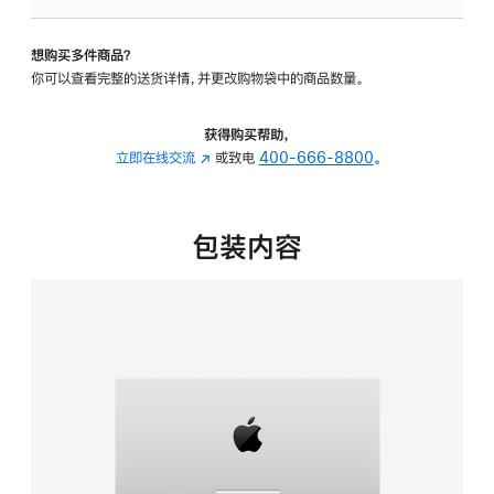
板
-
想购买多件商品？
可
你可以查看完整的送货详情，并更改购物袋中的商品数量。
调
倾
斜
获得购买帮助，
度
立即在线交流
(在
或致电
400-666-8800
。
的
新
支
窗
架
口
包装内容
的
中
分
打
期
开)
付
款
选
项)