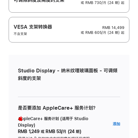
或 RMB 730/月 (24 期) 起
VESA 支架转换器
RMB 14,499
或 RMB 605/月 (24 期) 起
不含支架
Studio Display - 纳米纹理玻璃面板 - 可调倾
斜度的支架
是否要添加 AppleCare+ 服务计划？
AppleCare+ 服务计划 (适用于 Studio
AppleC
添加
Display)
服
RMB 1,249
或
RMB 53/月 (24 期)