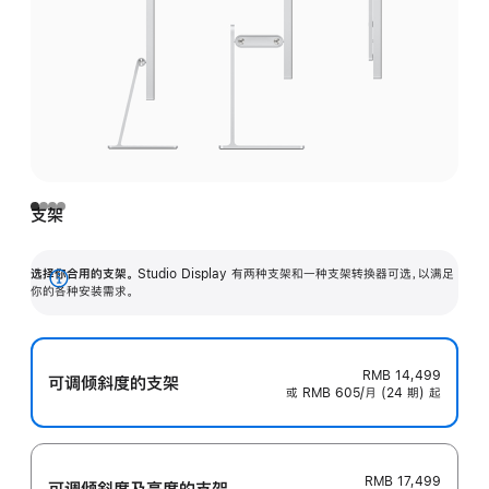
支架
选择你合用的支架。
Studio Display 有两种支架和一种支架转换器可选，以满足
展
你的各种安装需求。
开
RMB 14,499
可调倾斜度的支架
或 RMB 605/月 (24 期) 起
RMB 17,499
可调倾斜度及高‍度的支‍架