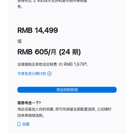
务
获得长达 3 年的技术支持和意外损坏保修服
务。
计
划
(适
RMB 14,499
用
于
或
Studio
RMB 605/月 (24 期)
Display
含增值税及其他法定税费
：约 RMB 1,678
脚
‡。
注
可享免息分期付款
(Studio
Display
-
添加到购物袋
纳
米
需要考虑一下？
纹
将此设备加入你的收藏，即可先保留全部配置选择，之后随时
理
回来再继续选购。
玻
璃
收藏
面