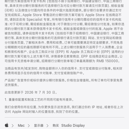
期付款方案由信用卡发卡机构 (包括但不限于招商银行、中国建设银行、中国工商银行
等，具体支持分期付款服务的可选择银行及对应分期付款方案请见付款页面)、蚂蚁金服
(花呗) 以及微信分付面向符合条件的中国大陆居民提供。部分银行会要求你通过支付
宝完成购买。Apple Store 零售店的分期付款方案可能与 Apple Store 在线商店不
同，请到店咨询 Specialist 专家。所有银行信用卡分期均需经你的信用卡发卡机构批
准；对于花呗分期，需经蚂蚁金服批准；对于微信分付分期，需经微信分付批准。如果你选
择的分期付款方案未获得信用卡发卡机构、蚂蚁金服或微信分付的批准，Apple 将不会
被告知原因。请参阅信用卡发卡机构 (包括但不限于招商银行、中国建设银行、中国工商
银行等，具体支持分期付款服务的可选择银行请见付款页面) 网站、支付宝网站和微信
分付服务页面，了解相关条件、费用和收费。订单可能需要满足特定金额要求，不同免息
分期期数对应的最低限额可能有所不同。上述分期付款服务只适用于个人消费者。企业
和教育机构客户、企业员工购买计划 (EPP) 和 Apple 员工购买计划 (EPP) 适用的分
期付款方案可能与上述方案不同，详情请参见教育商店、EPP 在线商店和企业商店。公
司信用卡无资格申请分期。招商银行分期付款单笔订单最高限额为 RMB 150000。
当商品有货并/或发货时，购物金额将计入你的信用卡、支付宝或微信分付账单。相关财
务费用将显示在你的信用卡对账单、支付宝或微信账户中。
产品按广告宣传价或标价提供分期付款服务。价格包含增值税。所有订单均可享受免费
送货服务。
此信息更新于 2026 年 7 月 30 日。
1. 重量依配置和制造工艺的不同而可能有所差异。
我们会使用你所在位置，为你更快显示送货选项。我们通过你的 IP 地址，或者你在上次
访问 Apple 网站时输入的位置信息，找到了你的位置。
Mac
显示器
购买 Studio Display