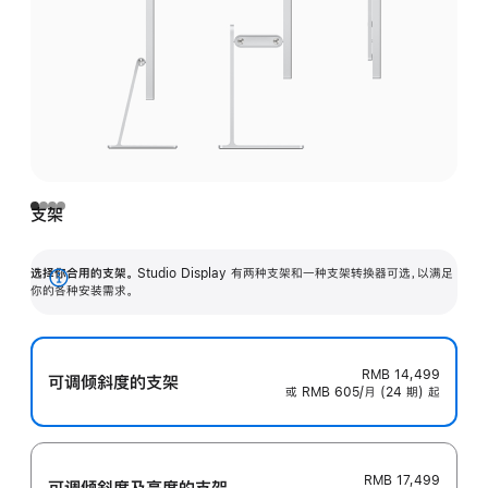
支架
选择你合用的支架。
Studio Display 有两种支架和一种支架转换器可选，以满足
展
你的各种安装需求。
开
RMB 14,499
可调倾斜度的支架
或 RMB 605/月 (24 期) 起
RMB 17,499
可调倾斜度及高‍度的支‍架