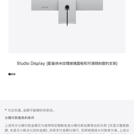
Studio Display (配备纳米纹理玻璃面板和可调倾斜度的支架)
网
脚
‡ 为近似值。金额可能随时间变动。
注
页
分期付款服务的条件
页
上述所示分期付款金额仅为使用特定期数免息分期付款估算得出的示例 (仅显示整数数
脚
额，未显示小数点以后的金额)，实际支付金额以银行、花呗或微信分付账单为准。上述分