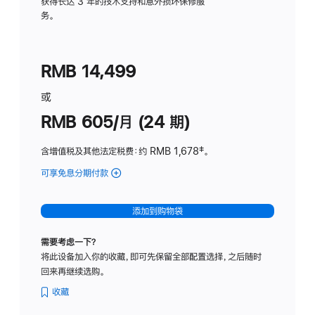
务
获得长达 3 年的技术支持和意外损坏保修服
务。
计
划
(适
RMB 14,499
用
于
或
Studio
RMB 605/月 (24 期)
Display
含增值税及其他法定税费
：约 RMB 1,678
脚
‡。
注
可享免息分期付款
(Studio
Display
-
添加到购物袋
纳
米
需要考虑一下？
纹
将此设备加入你的收藏，即可先保留全部配置选择，之后随时
理
回来再继续选购。
玻
璃
收藏
面