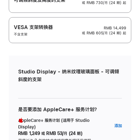
或 RMB 730/月 (24 期) 起
VESA 支架转换器
RMB 14,499
或 RMB 605/月 (24 期) 起
不含支架
Studio Display - 纳米纹理玻璃面板 - 可调倾
斜度的支架
是否要添加 AppleCare+ 服务计划？
AppleCare+ 服务计划 (适用于 Studio
AppleC
添加
Display)
服
RMB 1,249
或
RMB 53/月 (24 期)