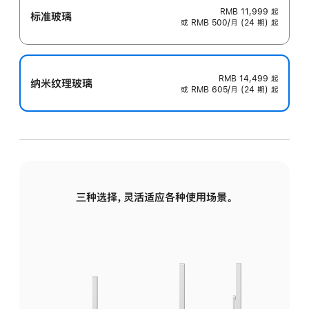
RMB 11,999
起
标准玻璃
或 RMB 500/月 (24 期) 起
RMB 14,499
起
纳米纹理玻璃
或 RMB 605/月 (24 期) 起
三种选择，灵活适应各种使用场景。
标