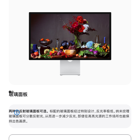
玻璃面板
两种抗反射玻璃面板可选。
标配的玻璃面板经过特别设计，反光率极低。纳米纹理
展
玻璃面板可分散反射光，从而进一步减少反光，即使在高亮光源的工作场所也能保
持出色画质。
开