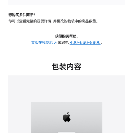
板
-
想购买多件商品？
可
你可以查看完整的送货详情，并更改购物袋中的商品数量。
调
倾
斜
获得购买帮助，
度
立即在线交流
(在
或致电
400-666-8800
。
的
新
支
窗
架
口
包装内容
的
中
分
打
期
开)
付
款
选
项)