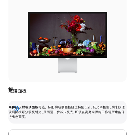
玻璃面板
两种抗反射玻璃面板可选。
标配的玻璃面板经过特别设计，反光率极低。纳米纹理
展
玻璃面板可分散反射光，从而进一步减少反光，即使在高亮光源的工作场所也能保
持出色画质。
开