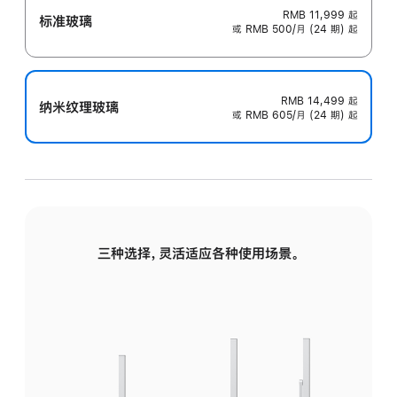
RMB 11,999
起
标准玻璃
或 RMB 500/月 (24 期) 起
RMB 14,499
起
纳米纹理玻璃
或 RMB 605/月 (24 期) 起
三种选择，灵活适应各种使用场景。
标