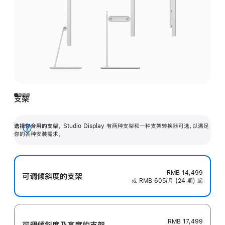
支架
选择你合用的支架。
Studio Display 有两种支架和一种支架转换器可选，以满足
展
你的各种安装需求。
开
RMB 14,499
可调倾斜度的支架
或 RMB 605/月 (24 期) 起
RMB 17,499
可调倾斜度及高‍度的支‍架