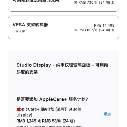
或 RMB 730/月 (24 期) 起
VESA 支架转换器
RMB 14,499
或 RMB 605/月 (24 期) 起
不含支架
Studio Display - 纳米纹理玻璃面板 - 可调倾
斜度的支架
是否要添加 AppleCare+ 服务计划？
AppleCare+ 服务计划 (适用于 Studio
AppleC
添加
Display)
服
RMB 1,249
或
RMB 53/月 (24 期)