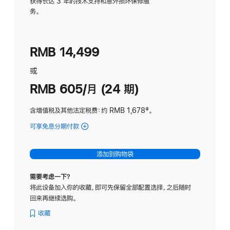
务
获得长达 3 年的技术支持和意外损坏保修服
务。
计
划
(适
RMB 14,499
用
于
或
Studio
RMB 605/月 (24 期)
Display
含增值税及其他法定税费
：约 RMB 1,678
脚
‡。
注
可享免息分期付款
(Studio
Display
-
添加到购物袋
纳
米
需要考虑一下？
纹
将此设备加入你的收藏，即可先保留全部配置选择，之后随时
理
回来再继续选购。
玻
璃
收藏
面