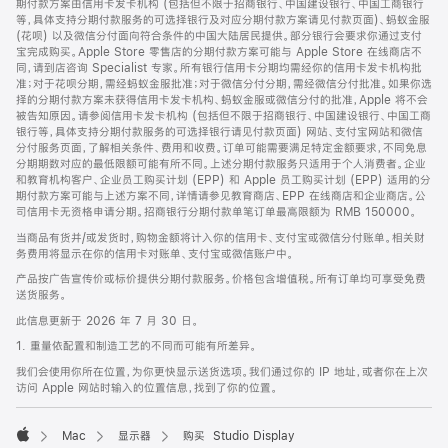
期付款方案由信用卡发卡机构 (包括但不限于招商银行、中国建设银行、中国工商银行
等，具体支持分期付款服务的可选择银行及对应分期付款方案请见付款页面)、蚂蚁金服
(花呗) 以及微信分付面向符合条件的中国大陆居民提供。部分银行会要求你通过支付
宝完成购买。Apple Store 零售店的分期付款方案可能与 Apple Store 在线商店不
同，请到店咨询 Specialist 专家。所有银行信用卡分期均需经你的信用卡发卡机构批
准；对于花呗分期，需经蚂蚁金服批准；对于微信分付分期，需经微信分付批准。如果你选
择的分期付款方案未获得信用卡发卡机构、蚂蚁金服或微信分付的批准，Apple 将不会
被告知原因。请参阅信用卡发卡机构 (包括但不限于招商银行、中国建设银行、中国工商
银行等，具体支持分期付款服务的可选择银行请见付款页面) 网站、支付宝网站和微信
分付服务页面，了解相关条件、费用和收费。订单可能需要满足特定金额要求，不同免息
分期期数对应的最低限额可能有所不同。上述分期付款服务只适用于个人消费者。企业
和教育机构客户、企业员工购买计划 (EPP) 和 Apple 员工购买计划 (EPP) 适用的分
期付款方案可能与上述方案不同，详情请参见教育商店、EPP 在线商店和企业商店。公
司信用卡无资格申请分期。招商银行分期付款单笔订单最高限额为 RMB 150000。
当商品有货并/或发货时，购物金额将计入你的信用卡、支付宝或微信分付账单。相关财
务费用将显示在你的信用卡对账单、支付宝或微信账户中。
产品按广告宣传价或标价提供分期付款服务。价格包含增值税。所有订单均可享受免费
送货服务。
此信息更新于 2026 年 7 月 30 日。
1. 重量依配置和制造工艺的不同而可能有所差异。
我们会使用你所在位置，为你更快显示送货选项。我们通过你的 IP 地址，或者你在上次
访问 Apple 网站时输入的位置信息，找到了你的位置。
Mac
显示器
购买 Studio Display