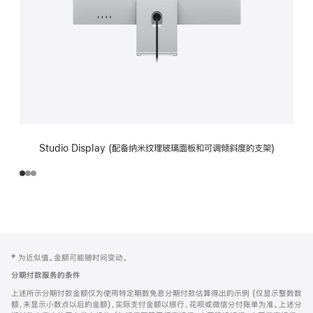
Studio Display (配备纳米纹理玻璃面板和可调倾斜度的支架)
网
脚
‡ 为近似值。金额可能随时间变动。
注
页
分期付款服务的条件
页
上述所示分期付款金额仅为使用特定期数免息分期付款估算得出的示例 (仅显示整数数
脚
额，未显示小数点以后的金额)，实际支付金额以银行、花呗或微信分付账单为准。上述分