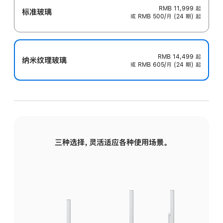
RMB 11,999
起
标准玻璃
或 RMB 500/月 (24 期) 起
RMB 14,499
起
纳米纹理玻璃
或 RMB 605/月 (24 期) 起
三种选择，灵活适应各种使用场景。
标