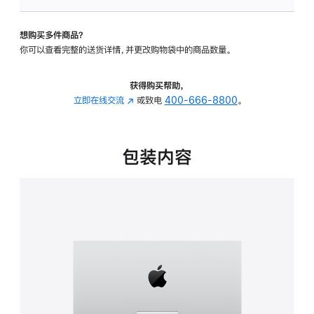
板
-
想购买多件商品？
可
你可以查看完整的送货详情，并更改购物袋中的商品数量。
调
倾
斜
获得购买帮助，
度
立即在线交流
(在
或致电
400-666-8800
。
的
新
支
窗
架
口
包装内容
的
中
分
打
期
开)
付
款
选
项)