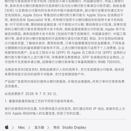
期付款方案由信用卡发卡机构 (包括但不限于招商银行、中国建设银行、中国工商银行
等，具体支持分期付款服务的可选择银行及对应分期付款方案请见付款页面)、蚂蚁金服
(花呗) 以及微信分付面向符合条件的中国大陆居民提供。部分银行会要求你通过支付
宝完成购买。Apple Store 零售店的分期付款方案可能与 Apple Store 在线商店不
同，请到店咨询 Specialist 专家。所有银行信用卡分期均需经你的信用卡发卡机构批
准；对于花呗分期，需经蚂蚁金服批准；对于微信分付分期，需经微信分付批准。如果你选
择的分期付款方案未获得信用卡发卡机构、蚂蚁金服或微信分付的批准，Apple 将不会
被告知原因。请参阅信用卡发卡机构 (包括但不限于招商银行、中国建设银行、中国工商
银行等，具体支持分期付款服务的可选择银行请见付款页面) 网站、支付宝网站和微信
分付服务页面，了解相关条件、费用和收费。订单可能需要满足特定金额要求，不同免息
分期期数对应的最低限额可能有所不同。上述分期付款服务只适用于个人消费者。企业
和教育机构客户、企业员工购买计划 (EPP) 和 Apple 员工购买计划 (EPP) 适用的分
期付款方案可能与上述方案不同，详情请参见教育商店、EPP 在线商店和企业商店。公
司信用卡无资格申请分期。招商银行分期付款单笔订单最高限额为 RMB 150000。
当商品有货并/或发货时，购物金额将计入你的信用卡、支付宝或微信分付账单。相关财
务费用将显示在你的信用卡对账单、支付宝或微信账户中。
产品按广告宣传价或标价提供分期付款服务。价格包含增值税。所有订单均可享受免费
送货服务。
此信息更新于 2026 年 7 月 30 日。
1. 重量依配置和制造工艺的不同而可能有所差异。
我们会使用你所在位置，为你更快显示送货选项。我们通过你的 IP 地址，或者你在上次
访问 Apple 网站时输入的位置信息，找到了你的位置。
Mac
显示器
购买 Studio Display