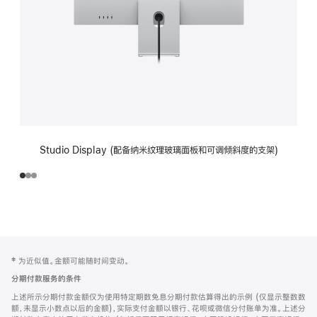
Studio Display (配备纳米纹理玻璃面板和可调倾斜度的支架)
网
脚
‡ 为近似值。金额可能随时间变动。
注
页
分期付款服务的条件
页
上述所示分期付款金额仅为使用特定期数免息分期付款估算得出的示例 (仅显示整数数
脚
额，未显示小数点以后的金额)，实际支付金额以银行、花呗或微信分付账单为准。上述分