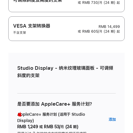
或 RMB 730/月 (24 期) 起
VESA 支架转换器
RMB 14,499
或 RMB 605/月 (24 期) 起
不含支架
Studio Display - 纳米纹理玻璃面板 - 可调倾
斜度的支架
是否要添加 AppleCare+ 服务计划？
AppleCare+ 服务计划 (适用于 Studio
AppleC
添加
Display)
服
RMB 1,249
或
RMB 53/月 (24 期)