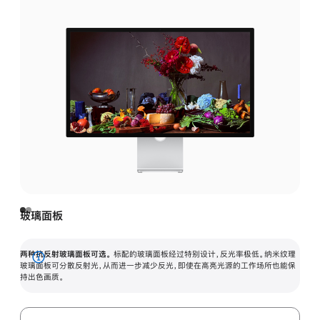
玻璃面板
两种抗反射玻璃面板可选。
标配的玻璃面板经过特别设计，反光率极低。纳米纹理
展
玻璃面板可分散反射光，从而进一步减少反光，即使在高亮光源的工作场所也能保
持出色画质。
开