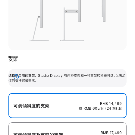
支架
选择你合用的支架。
Studio Display 有两种支架和一种支架转换器可选，以满足
展
你的各种安装需求。
开
RMB 14,499
可调倾斜度的支架
或 RMB 605/月 (24 期) 起
RMB 17,499
可调倾斜度及高‍度的支‍架