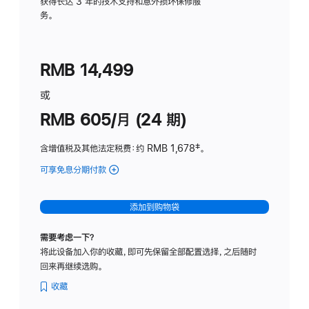
务
获得长达 3 年的技术支持和意外损坏保修服
务。
计
划
(适
RMB 14,499
用
于
或
Studio
RMB 605/月 (24 期)
Display
含增值税及其他法定税费
：约 RMB 1,678
脚
‡。
注
可享免息分期付款
(Studio
Display
-
添加到购物袋
纳
米
需要考虑一下？
纹
将此设备加入你的收藏，即可先保留全部配置选择，之后随时
理
回来再继续选购。
玻
璃
收藏
面