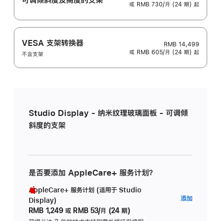
或 RMB 730/月 (24 期) 起
VESA 支架转换器
RMB 14,499
或 RMB 605/月 (24 期) 起
不含支架
Studio Display - 纳米纹理玻璃面板 - 可调倾
斜度的支架
是否要添加 AppleCare+ 服务计划？
AppleCare+ 服务计划 (适用于 Studio
AppleC
添加
Display)
服
RMB 1,249
或
RMB 53/月 (24 期)