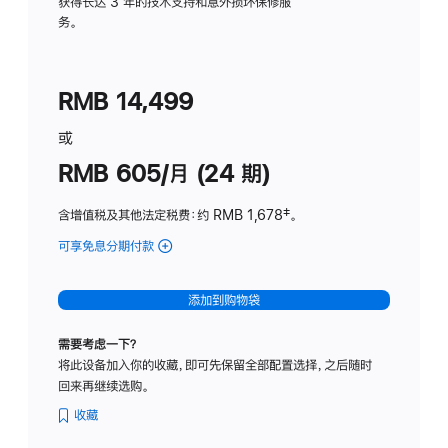
务
获得长达 3 年的技术支持和意外损坏保修服
务。
计
划
(适
RMB 14,499
用
于
或
Studio
RMB 605/月 (24 期)
Display
含增值税及其他法定税费
：约 RMB 1,678
脚
‡。
注
可享免息分期付款
(Studio
Display
-
添加到购物袋
纳
米
需要考虑一下？
纹
将此设备加入你的收藏，即可先保留全部配置选择，之后随时
理
回来再继续选购。
玻
璃
收藏
面