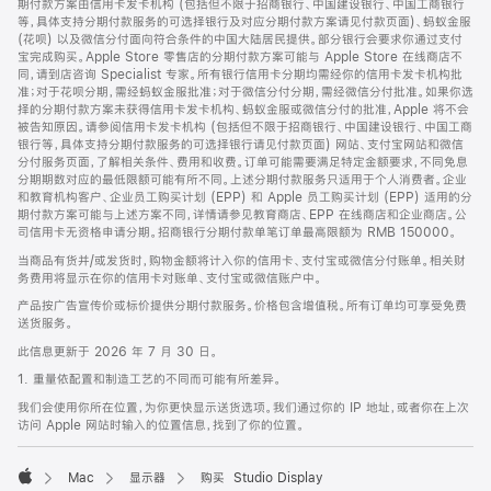
期付款方案由信用卡发卡机构 (包括但不限于招商银行、中国建设银行、中国工商银行
等，具体支持分期付款服务的可选择银行及对应分期付款方案请见付款页面)、蚂蚁金服
(花呗) 以及微信分付面向符合条件的中国大陆居民提供。部分银行会要求你通过支付
宝完成购买。Apple Store 零售店的分期付款方案可能与 Apple Store 在线商店不
同，请到店咨询 Specialist 专家。所有银行信用卡分期均需经你的信用卡发卡机构批
准；对于花呗分期，需经蚂蚁金服批准；对于微信分付分期，需经微信分付批准。如果你选
择的分期付款方案未获得信用卡发卡机构、蚂蚁金服或微信分付的批准，Apple 将不会
被告知原因。请参阅信用卡发卡机构 (包括但不限于招商银行、中国建设银行、中国工商
银行等，具体支持分期付款服务的可选择银行请见付款页面) 网站、支付宝网站和微信
分付服务页面，了解相关条件、费用和收费。订单可能需要满足特定金额要求，不同免息
分期期数对应的最低限额可能有所不同。上述分期付款服务只适用于个人消费者。企业
和教育机构客户、企业员工购买计划 (EPP) 和 Apple 员工购买计划 (EPP) 适用的分
期付款方案可能与上述方案不同，详情请参见教育商店、EPP 在线商店和企业商店。公
司信用卡无资格申请分期。招商银行分期付款单笔订单最高限额为 RMB 150000。
当商品有货并/或发货时，购物金额将计入你的信用卡、支付宝或微信分付账单。相关财
务费用将显示在你的信用卡对账单、支付宝或微信账户中。
产品按广告宣传价或标价提供分期付款服务。价格包含增值税。所有订单均可享受免费
送货服务。
此信息更新于 2026 年 7 月 30 日。
1. 重量依配置和制造工艺的不同而可能有所差异。
我们会使用你所在位置，为你更快显示送货选项。我们通过你的 IP 地址，或者你在上次
访问 Apple 网站时输入的位置信息，找到了你的位置。
Mac
显示器
购买 Studio Display