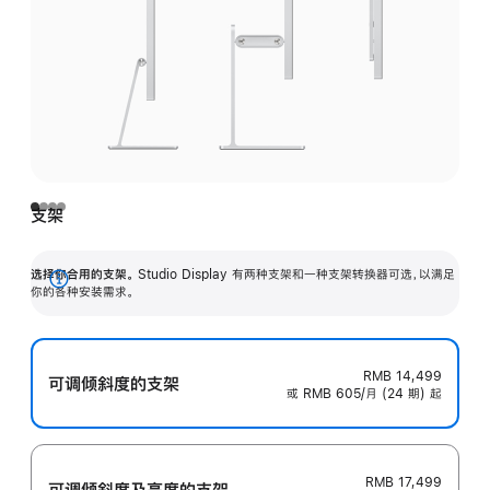
支架
选择你合用的支架。
Studio Display 有两种支架和一种支架转换器可选，以满足
展
你的各种安装需求。
开
RMB 14,499
可调倾斜度的支架
或 RMB 605/月 (24 期) 起
RMB 17,499
可调倾斜度及高‍度的支‍架