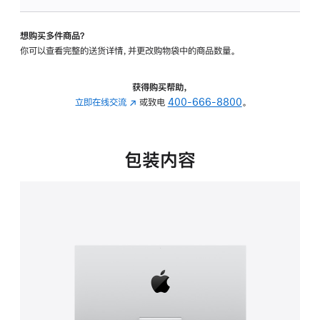
板
-
想购买多件商品？
可
你可以查看完整的送货详情，并更改购物袋中的商品数量。
调
倾
斜
获得购买帮助，
度
立即在线交流
(在
或致电
400-666-8800
。
的
新
支
窗
架
口
包装内容
的
中
分
打
期
开)
付
款
选
项)