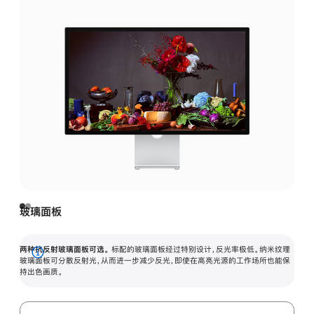
玻璃面板
两种抗反射玻璃面板可选。
标配的玻璃面板经过特别设计，反光率极低。纳米纹理
展
玻璃面板可分散反射光，从而进一步减少反光，即使在高亮光源的工作场所也能保
持出色画质。
开