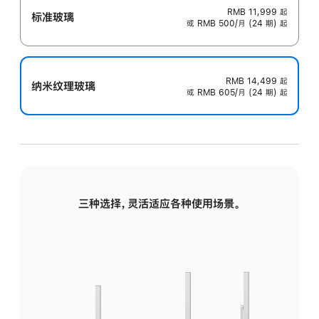
RMB 11,999
起
标准玻璃
或 RMB 500/月 (24 期) 起
RMB 14,499
起
纳米纹理玻璃
或 RMB 605/月 (24 期) 起
三种选择，灵活适应各种使用场景。
标