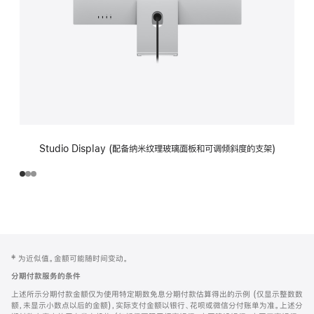
Studio Display (配备纳米纹理玻璃面板和可调倾斜度的支架)
网
脚
‡ 为近似值。金额可能随时间变动。
注
页
分期付款服务的条件
页
上述所示分期付款金额仅为使用特定期数免息分期付款估算得出的示例 (仅显示整数数
脚
额，未显示小数点以后的金额)，实际支付金额以银行、花呗或微信分付账单为准。上述分