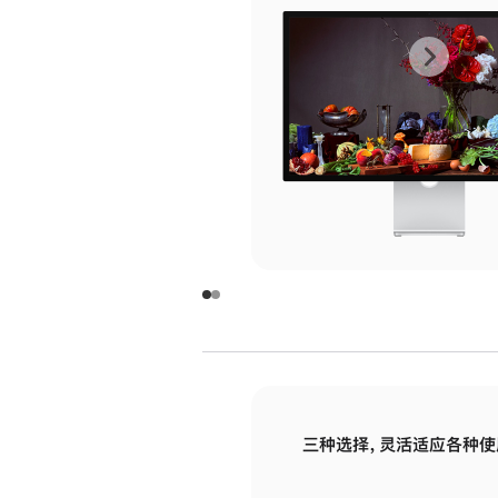
上
下
一
一
张
张
图
图
库
库
图
图
片
片
-
-
玻
玻
璃
璃
三种选择，灵活适应各种使
面
面
板
板