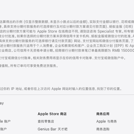
算得出的示例 (仅显示整数数额，未显示小数点以后的金额)，实际支付金额以银行、花呗或
等，具体支持分期付款服务的可选择银行及对应分期付款方案请见付款页面)、蚂蚁金服 (花呗
售店的分期付款方案可能与 Apple Store 在线商店不同，请到店咨询 Specialist 专
分付批准。如果你选择的分期付款方案未获得信用卡发卡机构、蚂蚁金服或微信分付的批准，Ap
具体支持分期付款服务的可选择银行请见付款页面) 网站、支付宝网站和微信分付服务页面，
期付款服务只适用于个人消费者。企业和教育机构客户、企业员工购买计划 (EPP) 和 Appl
企业商店。公司信用卡无资格申请分期。招商银行分期付款单笔订单最高限额为 RMB 150000
支付宝或微信分付账单。相关财务费用将显示在你的信用卡对账单、支付宝或微信账户中。
增值税。所有订单均可享受免费送货服务。
的 IP 地址，或者你在上次访问 Apple 网站时输入的位置信息，找到了你的位置。
ay
Apple Store 商店
商务应用
le 账户
查找零售店
Apple 与商务
e 账户
Genius Bar 天才吧
商务选购