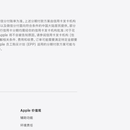
微信分付账单为准。上述分期付款方案由信用卡发卡机构
) 以及微信分付面向符合条件的中国大陆居民提供。部分
家。所有银行信用卡分期均需经你的信用卡发卡机构批准；对于花
ple 将不会被告知原因。请参阅信用卡发卡机构 (包
了解相关条件、费用和收费。订单可能需要满足特定金额要
e 员工购买计划 (EPP) 适用的分期付款方案可能与
。
Apple 价值观
辅助功能
环境责任