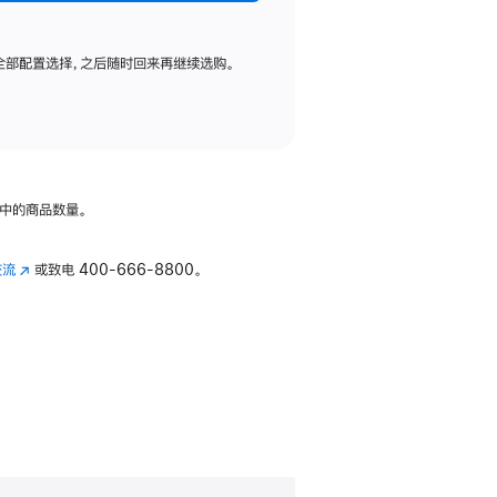
全部配置选择，之后随时回来再继续选购。
中的商品数量。
交流
(在
或致电
400-666-8800。
新
窗
口
中
打
开)