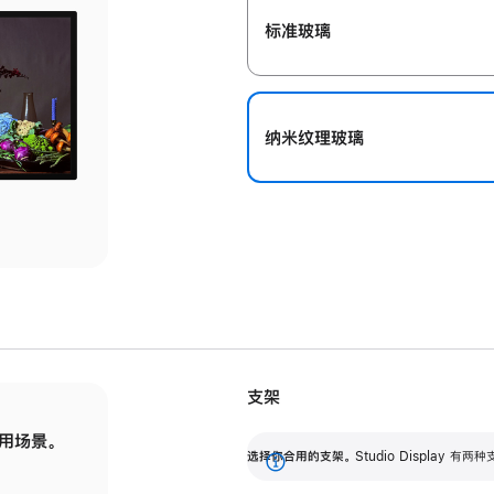
标准玻璃
纳米纹理玻璃
支架
用场景。
标配可调倾斜度的支架，提供 30 度的倾斜度
选
选择你合用的支架。
Studio Display
调节范围。
展