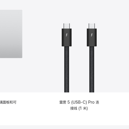
选
项)
理玻璃面板和可
雷雳 5 (USB-C) Pro 连
接线 (1 米)