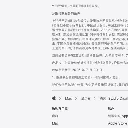
网
脚
‡ 为近似值。金额可能随时间变动。
注
页
分期付款服务的条件
页
上述所示分期付款金额仅为使用特定期数免息分期付款估
脚
(包括但不限于招商银行、中国建设银行、中国工商银行
银行会要求你通过支付宝完成购买。Apple Store 零
呗分期，需经蚂蚁金服批准；对于微信分付分期，需经微信
括但不限于招商银行、中国建设银行、中国工商银行等，
求，不同免息分期期数对应的最低限额可能有所不同。上述分
上述方案不同，详情请参见教育商店、EPP 在线商店和
当商品有货并/或发货时，购物金额将计入你的信用卡、
产品按广告宣传价或标价提供分期付款服务。价格包含
此信息更新于 2026 年 7 月 30 日。
1. 重量依配置和制造工艺的不同而可能有所差异。
我们会使用你所在位置，为你更快显示送货选项。我们通过你
Mac
显示器
购买 Studio Displ
Apple
选购及了解
账户
商店
管理你的 App
Mac
Apple Stor