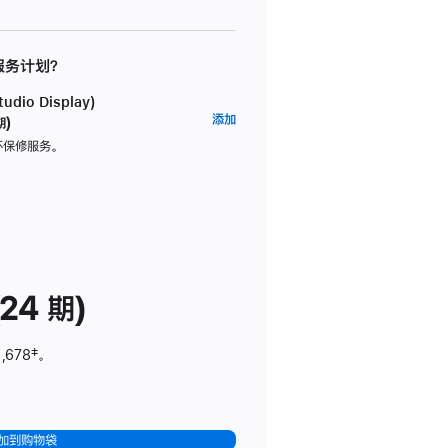
 服务计划？
dio Display)
AppleCare+
添加
期)
服
坏保修服务。
务
计
划
(适
用
于
24 期)
Studio
Display)
,678
脚
‡。
注
加到购物袋