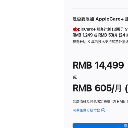
是否要添加 AppleCare+
AppleCare+ 服务计划 (适用于 Stu
RMB 1,249
或
RMB 53/月 (24 
获得长达 3 年的技术支持和意外损
RMB 14,499
或
RMB 605/月 (
含增值税及其他法定税费
：约 RMB 1
可享免息分期付款
(Studio
Display
-
添