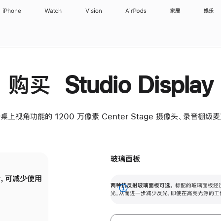
iPhone
Watch
Vision
AirPods
家居
娱乐
购买 Studio Display
桌上视角功能的 1200 万像素 Center Stage 摄像头、录音棚
玻璃面板
，可减少使用
纳米纹理玻璃面板可进一步减少反光，即使在
两种抗反射玻璃面板可选。
标配的玻璃面板经
。
有高亮光源的场所使用，也能保持出色画质。
展
光，从而进一步减少反光，即使在高亮光源的工
开