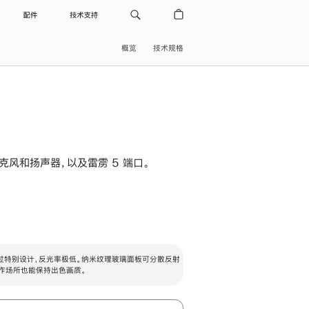
配件
技术支持
概览
技术规格
级麦克风和扬声器，以及雷雳 5 端口。
过特别设计，反光率极低。纳米纹理玻璃面板可分散反射
作场所也能保持出色画质。