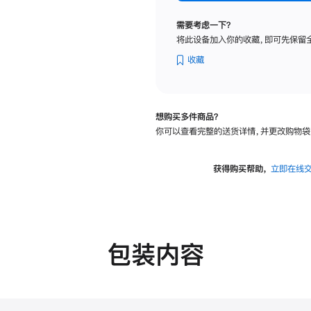
纳
米
需要考虑一下？
纹
将此设备加入你的收藏，即可先保留
理
玻
收藏
璃
面
板
想购买多件商品？
-
你可以查看完整的送货详情，并更改购物袋
可
调
倾
获得购买帮助，
立即在线
斜
度
的
支
架
包装内容
的
分
期
付
款