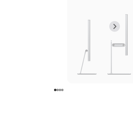
上
下
一
一
张
张
图
图
库
库
图
图
片
片
-
-
支
支
架
架