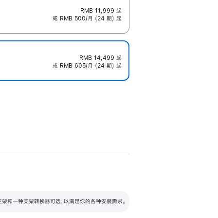
RMB 11,999
起
或 RMB 500/月 (24 期) 起
RMB 14,499
起
或 RMB 605/月 (24 期) 起
配可调倾斜度及高度的支架，额外增加 105
VESA 支架转换器
 有两种支架和一种支架转换器可选，以满足你的各种安装需求。
毫米的高度调节范围。
容的支架 (未随附)