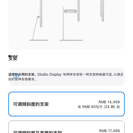
支架
选择你合用的支架。
Studio Display 有两种支架和一种支架转换器可选，以满足
展
你的各种安装需求。
开
RMB 14,499
可调倾斜度的支架
或 RMB 605/月 (24 期) 起
RMB 17,499
可调倾斜度及高‍度的支‍架