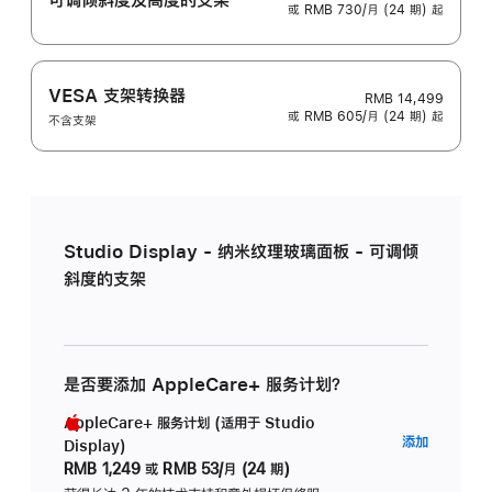
或 RMB 730/月 (24 期) 起
VESA 支架转换器
RMB 14,499
或 RMB 605/月 (24 期) 起
不含支架
Studio Display - 纳米纹理玻璃面板 - 可调倾
斜度的支架
是否要添加 AppleCare+ 服务计划？
AppleCare+ 服务计划 (适用于 Studio
AppleC
添加
Display)
服
RMB 1,249
或
RMB 53/月 (24 期)