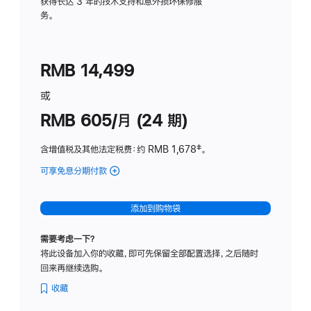
务
获得长达 3 年的技术支持和意外损坏保修服
务。
计
划
(适
RMB 14,499
用
于
或
Studio
RMB 605/月 (24 期)
Display
含增值税及其他法定税费
：约 RMB 1,678
脚
‡。
注
可享免息分期付款
(Studio
Display
-
添加到购物袋
纳
米
需要考虑一下？
纹
将此设备加入你的收藏，即可先保留全部配置选择，之后随时
理
回来再继续选购。
玻
璃
收藏
面