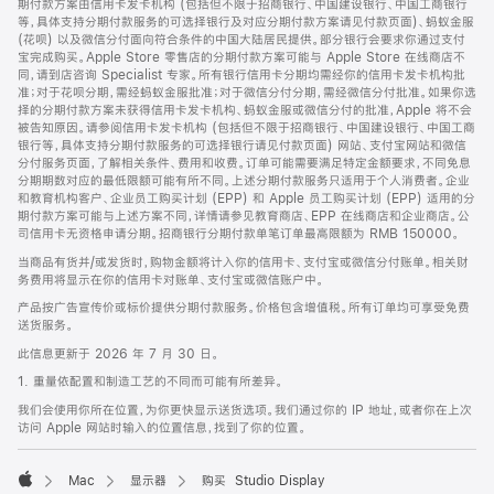
期付款方案由信用卡发卡机构 (包括但不限于招商银行、中国建设银行、中国工商银行
等，具体支持分期付款服务的可选择银行及对应分期付款方案请见付款页面)、蚂蚁金服
(花呗) 以及微信分付面向符合条件的中国大陆居民提供。部分银行会要求你通过支付
宝完成购买。Apple Store 零售店的分期付款方案可能与 Apple Store 在线商店不
同，请到店咨询 Specialist 专家。所有银行信用卡分期均需经你的信用卡发卡机构批
准；对于花呗分期，需经蚂蚁金服批准；对于微信分付分期，需经微信分付批准。如果你选
择的分期付款方案未获得信用卡发卡机构、蚂蚁金服或微信分付的批准，Apple 将不会
被告知原因。请参阅信用卡发卡机构 (包括但不限于招商银行、中国建设银行、中国工商
银行等，具体支持分期付款服务的可选择银行请见付款页面) 网站、支付宝网站和微信
分付服务页面，了解相关条件、费用和收费。订单可能需要满足特定金额要求，不同免息
分期期数对应的最低限额可能有所不同。上述分期付款服务只适用于个人消费者。企业
和教育机构客户、企业员工购买计划 (EPP) 和 Apple 员工购买计划 (EPP) 适用的分
期付款方案可能与上述方案不同，详情请参见教育商店、EPP 在线商店和企业商店。公
司信用卡无资格申请分期。招商银行分期付款单笔订单最高限额为 RMB 150000。
当商品有货并/或发货时，购物金额将计入你的信用卡、支付宝或微信分付账单。相关财
务费用将显示在你的信用卡对账单、支付宝或微信账户中。
产品按广告宣传价或标价提供分期付款服务。价格包含增值税。所有订单均可享受免费
送货服务。
此信息更新于 2026 年 7 月 30 日。
1. 重量依配置和制造工艺的不同而可能有所差异。
我们会使用你所在位置，为你更快显示送货选项。我们通过你的 IP 地址，或者你在上次
访问 Apple 网站时输入的位置信息，找到了你的位置。
Mac
显示器
购买 Studio Display