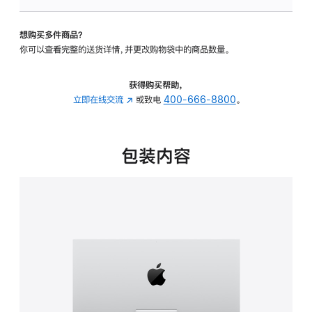
板
-
想购买多件商品？
可
你可以查看完整的送货详情，并更改购物袋中的商品数量。
调
倾
斜
获得购买帮助，
度
立即在线交流
(在
或致电
400-666-8800
。
的
新
支
窗
架
口
包装内容
的
中
分
打
期
开)
付
款
选
项)