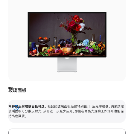
玻璃面板
两种抗反射玻璃面板可选。
标配的玻璃面板经过特别设计，反光率极低。纳米纹理
展
玻璃面板可分散反射光，从而进一步减少反光，即使在高亮光源的工作场所也能保
持出色画质。
开