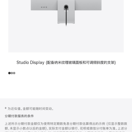
Studio Display (配备纳米纹理玻璃面板和可调倾斜度的支架)
网
脚
‡ 为近似值。金额可能随时间变动。
注
页
分期付款服务的条件
页
上述所示分期付款金额仅为使用特定期数免息分期付款估算得出的示例 (仅显示整数数
脚
额，未显示小数点以后的金额)，实际支付金额以银行、花呗或微信分付账单为准。上述分