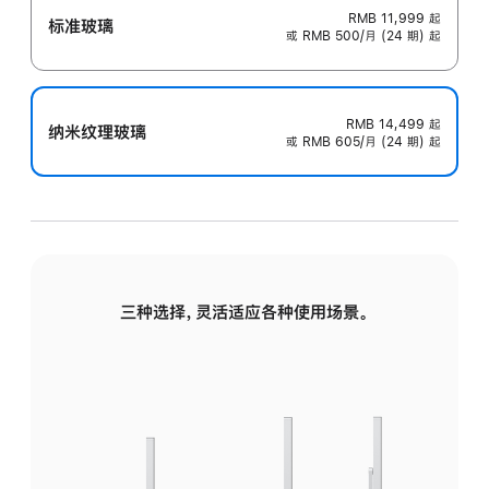
RMB 11,999
起
标准玻璃
或 RMB 500/月 (24 期) 起
RMB 14,499
起
纳米纹理玻璃
或 RMB 605/月 (24 期) 起
三种选择，灵活适应各种使用场景。
标