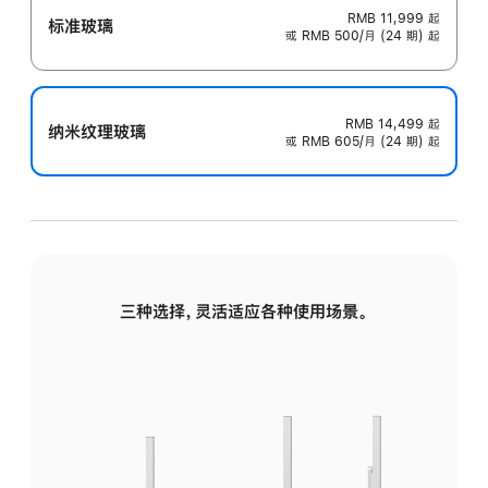
RMB 11,999
起
标准玻璃
或 RMB 500/月 (24 期) 起
RMB 14,499
起
纳米纹理玻璃
或 RMB 605/月 (24 期) 起
三种选择，灵活适应各种使用场景。
标