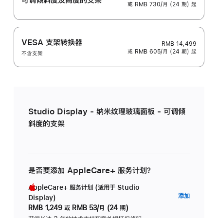
或 RMB 730/月 (24 期) 起
VESA 支架转换器
RMB 14,499
或 RMB 605/月 (24 期) 起
不含支架
Studio Display - 纳米纹理玻璃面板 - 可调倾
斜度的支架
是否要添加 AppleCare+ 服务计划？
AppleCare+ 服务计划 (适用于 Studio
AppleC
添加
Display)
服
RMB 1,249
或
RMB 53/月 (24 期)