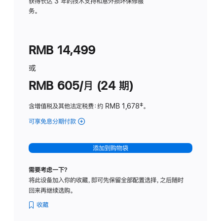
务
获得长达 3 年的技术支持和意外损坏保修服
务。
计
划
(适
RMB 14,499
用
于
或
Studio
RMB 605/月 (24 期)
Display
含增值税及其他法定税费
：约 RMB 1,678
脚
‡。
注
可享免息分期付款
(Studio
Display
-
添加到购物袋
纳
米
需要考虑一下？
纹
将此设备加入你的收藏，即可先保留全部配置选择，之后随时
理
回来再继续选购。
玻
璃
收藏
面