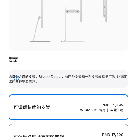
支架
选择你合用的支架。
Studio Display 有两种支架和一种支架转换器可选，以满足
展
你的各种安装需求。
开
RMB 14,499
可调倾斜度的支架
或 RMB 605/月 (24 期) 起
RMB 17,499
可调倾斜度及高‍度的支‍架