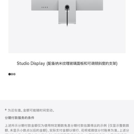
Studio Display (配备纳米纹理玻璃面板和可调倾斜度的支架)
网
脚
‡ 为近似值。金额可能随时间变动。
注
页
分期付款服务的条件
页
上述所示分期付款金额仅为使用特定期数免息分期付款估算得出的示例 (仅显示整数数
脚
额，未显示小数点以后的金额)，实际支付金额以银行、花呗或微信分付账单为准。上述分