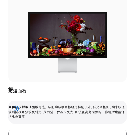
玻璃面板
两种抗反射玻璃面板可选。
标配的玻璃面板经过特别设计，反光率极低。纳米纹理
展
玻璃面板可分散反射光，从而进一步减少反光，即使在高亮光源的工作场所也能保
持出色画质。
开