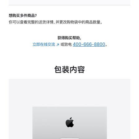
板
-
想购买多件商品？
可
你可以查看完整的送货详情，并更改购物袋中的商品数量。
调
倾
斜
获得购买帮助，
度
立即在线交流
(在
或致电
400-666-8800
。
的
新
支
窗
架
口
包装内容
的
中
分
打
期
开)
付
款
选
项)