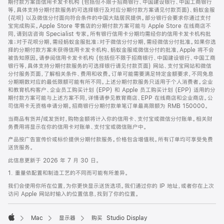
期付款方案由信用卡发卡机构 (包括但不限于招商银行、中国建设银行、中国工商银行
等，具体支持分期付款服务的可选择银行及对应分期付款方案请见付款页面)、蚂蚁金服
(花呗) 以及微信分付面向符合条件的中国大陆居民提供。部分银行会要求你通过支付
宝完成购买。Apple Store 零售店的分期付款方案可能与 Apple Store 在线商店不
同，请到店咨询 Specialist 专家。所有银行信用卡分期均需经你的信用卡发卡机构批
准；对于花呗分期，需经蚂蚁金服批准；对于微信分付分期，需经微信分付批准。如果你选
择的分期付款方案未获得信用卡发卡机构、蚂蚁金服或微信分付的批准，Apple 将不会
被告知原因。请参阅信用卡发卡机构 (包括但不限于招商银行、中国建设银行、中国工商
银行等，具体支持分期付款服务的可选择银行请见付款页面) 网站、支付宝网站和微信
分付服务页面，了解相关条件、费用和收费。订单可能需要满足特定金额要求，不同免息
分期期数对应的最低限额可能有所不同。上述分期付款服务只适用于个人消费者。企业
和教育机构客户、企业员工购买计划 (EPP) 和 Apple 员工购买计划 (EPP) 适用的分
期付款方案可能与上述方案不同，详情请参见教育商店、EPP 在线商店和企业商店。公
司信用卡无资格申请分期。招商银行分期付款单笔订单最高限额为 RMB 150000。
当商品有货并/或发货时，购物金额将计入你的信用卡、支付宝或微信分付账单。相关财
务费用将显示在你的信用卡对账单、支付宝或微信账户中。
产品按广告宣传价或标价提供分期付款服务。价格包含增值税。所有订单均可享受免费
送货服务。
此信息更新于 2026 年 7 月 30 日。
1. 重量依配置和制造工艺的不同而可能有所差异。
我们会使用你所在位置，为你更快显示送货选项。我们通过你的 IP 地址，或者你在上次
访问 Apple 网站时输入的位置信息，找到了你的位置。
Mac
显示器
购买 Studio Display