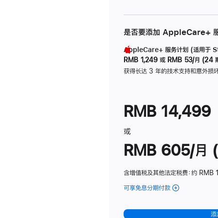
是否要添加 AppleCare+
AppleCare+ 服务计划 (适用于 Stu
RMB 1,249
或
RMB 53/月 (24 
获得长达 3 年的技术支持和意外损
RMB 14,499
或
RMB 605/月 (
含增值税及其他法定税费
：约 RMB 1
可享免息分期付款
(Studio
Display
-
添