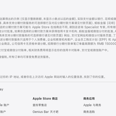
算得出的示例 (仅显示整数数额，未显示小数点以后的金额)，实际支付金额以银行、花呗或
等，具体支持分期付款服务的可选择银行及对应分期付款方案请见付款页面)、蚂蚁金服 (花呗
售店的分期付款方案可能与 Apple Store 在线商店不同，请到店咨询 Specialist 专
分付批准。如果你选择的分期付款方案未获得信用卡发卡机构、蚂蚁金服或微信分付的批准，Ap
具体支持分期付款服务的可选择银行请见付款页面) 网站、支付宝网站和微信分付服务页面，
期付款服务只适用于个人消费者。企业和教育机构客户、企业员工购买计划 (EPP) 和 Appl
企业商店。公司信用卡无资格申请分期。招商银行分期付款单笔订单最高限额为 RMB 150000
支付宝或微信分付账单。相关财务费用将显示在你的信用卡对账单、支付宝或微信账户中。
增值税。所有订单均可享受免费送货服务。
的 IP 地址，或者你在上次访问 Apple 网站时输入的位置信息，找到了你的位置。
ay
Apple Store 商店
商务应用
le 账户
查找零售店
Apple 与商务
e 账户
Genius Bar 天才吧
商务选购