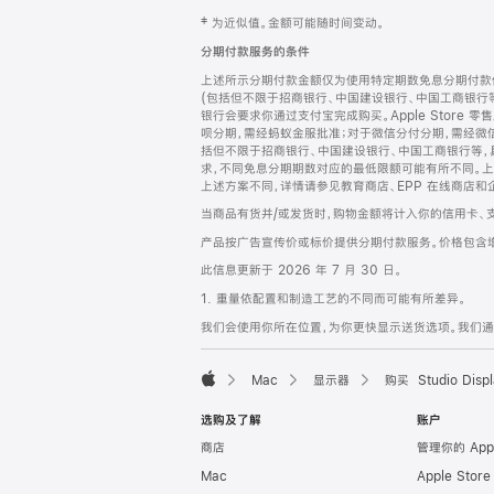
网
脚
‡ 为近似值。金额可能随时间变动。
注
页
分期付款服务的条件
页
上述所示分期付款金额仅为使用特定期数免息分期付款估
脚
(包括但不限于招商银行、中国建设银行、中国工商银行
银行会要求你通过支付宝完成购买。Apple Store 零
呗分期，需经蚂蚁金服批准；对于微信分付分期，需经微信
括但不限于招商银行、中国建设银行、中国工商银行等，
求，不同免息分期期数对应的最低限额可能有所不同。上述分
上述方案不同，详情请参见教育商店、EPP 在线商店和
当商品有货并/或发货时，购物金额将计入你的信用卡、
产品按广告宣传价或标价提供分期付款服务。价格包含
此信息更新于 2026 年 7 月 30 日。
1. 重量依配置和制造工艺的不同而可能有所差异。
我们会使用你所在位置，为你更快显示送货选项。我们通过你
Mac
显示器
购买 Studio Displ
Apple
选购及了解
账户
商店
管理你的 App
Mac
Apple Stor