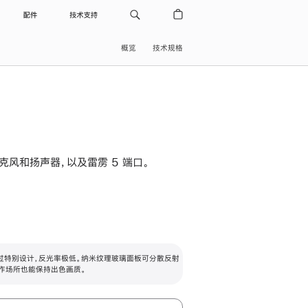
配件
技术支持
概览
技术规格
级麦克风和扬声器，以及雷雳 5 端口。
过特别设计，反光率极低。纳米纹理玻璃面板可分散反射
作场所也能保持出色画质。