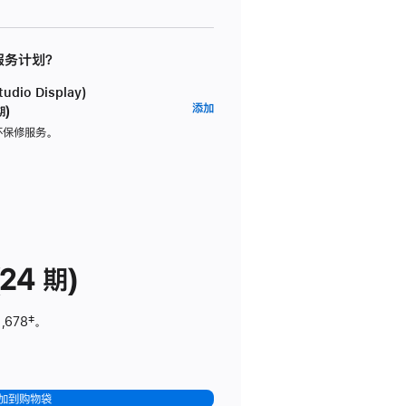
 服务计划？
dio Display)
AppleCare+
添加
期)
服
坏保修服务。
务
计
划
(适
用
于
24 期)
Studio
Display)
,678
脚
‡。
注
加到购物袋