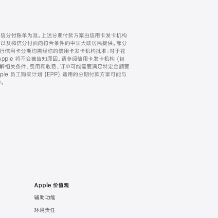
微信分付账单为准。上述分期付款方案由信用卡发卡机构
) 以及微信分付面向符合条件的中国大陆居民提供。部分
家。所有银行信用卡分期均需经你的信用卡发卡机构批准；对于花
ple 将不会被告知原因。请参阅信用卡发卡机构 (包
了解相关条件、费用和收费。订单可能需要满足特定金额要
e 员工购买计划 (EPP) 适用的分期付款方案可能与
。
Apple 价值观
辅助功能
环境责任