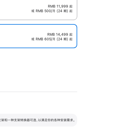
RMB 11,999
起
或 RMB 500/月 (24 期) 起
RMB 14,499
起
或 RMB 605/月 (24 期) 起
配可调倾斜度及高度的支架，额外增加 105
VESA 支架转换器
 有两种支架和一种支架转换器可选，以满足你的各种安装需求。
毫米的高度调节范围。
容的支架 (未随附)