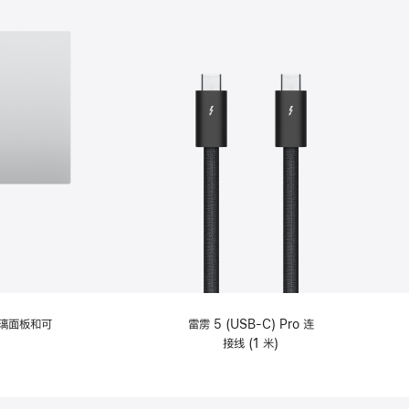
选
项)
理玻璃面板和可
雷雳 5 (USB-C) Pro 连
接线 (1 米)