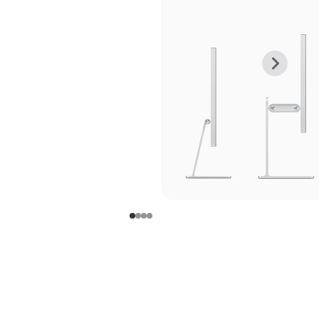
上
下
一
一
张
张
图
图
库
库
图
图
片
片
-
-
支
支
架
架