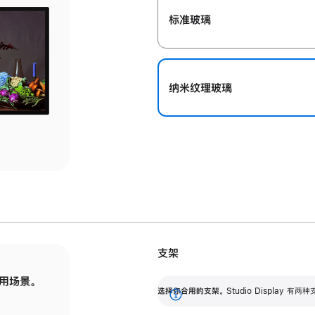
标准玻璃
纳米纹理玻璃
支架
用场景。
标配可调倾斜度的支架，提供 30 度的倾斜度
选
选择你合用的支架。
Studio Display
调节范围。
展