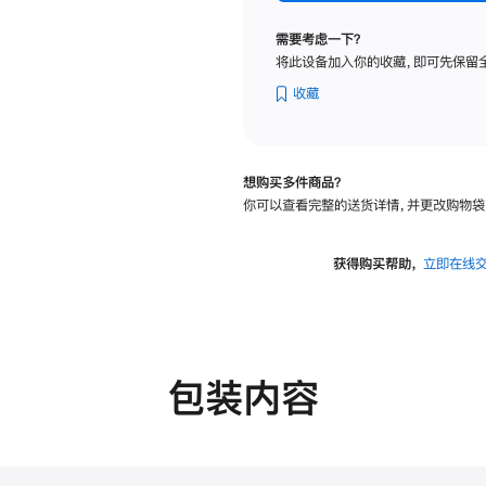
纳
米
需要考虑一下？
纹
将此设备加入你的收藏，即可先保留
理
玻
收藏
璃
面
板
想购买多件商品？
-
你可以查看完整的送货详情，并更改购物袋
可
调
倾
获得购买帮助，
立即在线
斜
度
的
支
架
包装内容
的
分
期
付
款