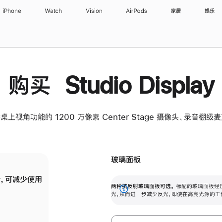
iPhone
Watch
Vision
AirPods
家居
娱乐
购买 Studio Display
桌上视角功能的 1200 万像素 Center Stage 摄像头、录音棚
玻璃面板
，可减少使用
纳米纹理玻璃面板可进一步减少反光，即使在
两种抗反射玻璃面板可选。
标配的玻璃面板经
。
有高亮光源的场所使用，也能保持出色画质。
展
光，从而进一步减少反光，即使在高亮光源的工
开