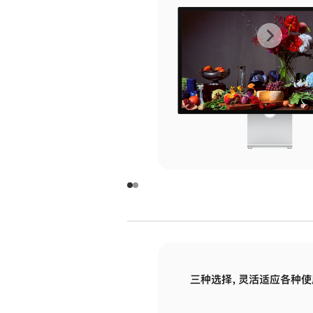
上
下
一
一
张
张
图
图
库
库
图
图
片
片
-
-
玻
玻
璃
璃
三种选择，灵活适应各种使
面
面
板
板