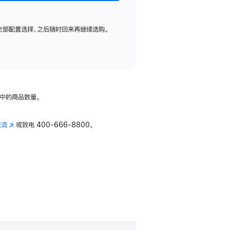
全部配置选择，之后随时回来再继续选购。
中的商品数量。
交流
(在
或致电
400-666-8800。
新
窗
口
中
打
开)