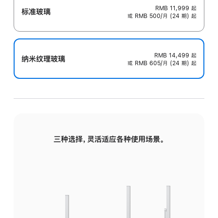
RMB 11,999
起
标准玻璃
或 RMB 500/月 (24 期) 起
RMB 14,499
起
纳米纹理玻璃
或 RMB 605/月 (24 期) 起
三种选择，灵活适应各种使用场景。
标