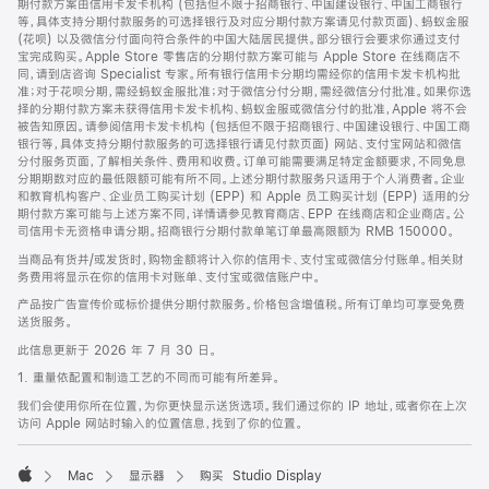
期付款方案由信用卡发卡机构 (包括但不限于招商银行、中国建设银行、中国工商银行
等，具体支持分期付款服务的可选择银行及对应分期付款方案请见付款页面)、蚂蚁金服
(花呗) 以及微信分付面向符合条件的中国大陆居民提供。部分银行会要求你通过支付
宝完成购买。Apple Store 零售店的分期付款方案可能与 Apple Store 在线商店不
同，请到店咨询 Specialist 专家。所有银行信用卡分期均需经你的信用卡发卡机构批
准；对于花呗分期，需经蚂蚁金服批准；对于微信分付分期，需经微信分付批准。如果你选
择的分期付款方案未获得信用卡发卡机构、蚂蚁金服或微信分付的批准，Apple 将不会
被告知原因。请参阅信用卡发卡机构 (包括但不限于招商银行、中国建设银行、中国工商
银行等，具体支持分期付款服务的可选择银行请见付款页面) 网站、支付宝网站和微信
分付服务页面，了解相关条件、费用和收费。订单可能需要满足特定金额要求，不同免息
分期期数对应的最低限额可能有所不同。上述分期付款服务只适用于个人消费者。企业
和教育机构客户、企业员工购买计划 (EPP) 和 Apple 员工购买计划 (EPP) 适用的分
期付款方案可能与上述方案不同，详情请参见教育商店、EPP 在线商店和企业商店。公
司信用卡无资格申请分期。招商银行分期付款单笔订单最高限额为 RMB 150000。
当商品有货并/或发货时，购物金额将计入你的信用卡、支付宝或微信分付账单。相关财
务费用将显示在你的信用卡对账单、支付宝或微信账户中。
产品按广告宣传价或标价提供分期付款服务。价格包含增值税。所有订单均可享受免费
送货服务。
此信息更新于 2026 年 7 月 30 日。
1. 重量依配置和制造工艺的不同而可能有所差异。
我们会使用你所在位置，为你更快显示送货选项。我们通过你的 IP 地址，或者你在上次
访问 Apple 网站时输入的位置信息，找到了你的位置。
Mac
显示器
购买 Studio Display