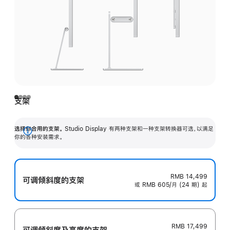
支架
选择你合用的支架。
Studio Display 有两种支架和一种支架转换器可选，以满足
展
你的各种安装需求。
开
RMB 14,499
可调倾斜度的支架
或 RMB 605/月 (24 期) 起
RMB 17,499
可调倾斜度及高‍度的支‍架