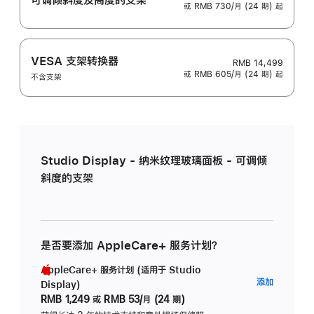
或 RMB 730/月 (24 期) 起
VESA 支架转换器
RMB 14,499
或 RMB 605/月 (24 期) 起
不含支架
Studio Display - 纳米纹理玻璃面板 - 可调倾
斜度的支架
是否要添加 AppleCare+ 服务计划？
AppleCare+ 服务计划 (适用于 Studio
AppleC
添加
Display)
服
RMB 1,249
或
RMB 53/月 (24 期)