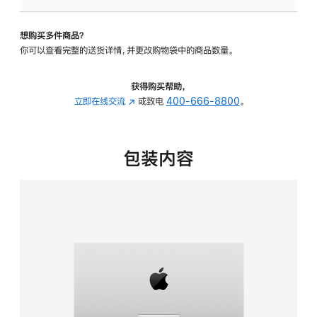
板
-
想购买多件商品？
可
你可以查看完整的送货详情，并更改购物袋中的商品数量。
调
倾
斜
获得购买帮助，
度
立即在线交流
(在
或致电
400-666-8800
。
的
新
支
窗
架
口
包装内容
的
中
分
打
期
开)
付
款
选
项)