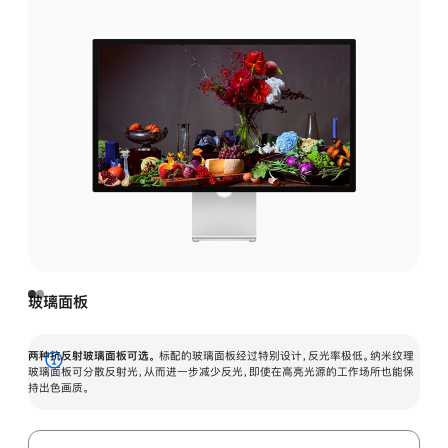
玻璃面板
两种抗反射玻璃面板可选。
标配的玻璃面板经过特别设计，反光率极低。纳米纹理
展
玻璃面板可分散反射光，从而进一步减少反光，即使在高亮光源的工作场所也能保
持出色画质。
开