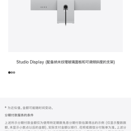
Studio Display (配备纳米纹理玻璃面板和可调倾斜度的支架)
网
脚
‡ 为近似值。金额可能随时间变动。
注
页
分期付款服务的条件
页
上述所示分期付款金额仅为使用特定期数免息分期付款估算得出的示例 (仅显示整数数
脚
额，未显示小数点以后的金额)，实际支付金额以银行、花呗或微信分付账单为准。上述分