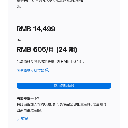
务
获得长达 3 年的技术支持和意外损坏保修服
务。
计
划
(适
RMB 14,499
用
于
或
Studio
RMB 605/月 (24 期)
Display
含增值税及其他法定税费
：约 RMB 1,678
脚
‡。
注
可享免息分期付款
(Studio
Display
-
添加到购物袋
纳
米
需要考虑一下？
纹
将此设备加入你的收藏，即可先保留全部配置选择，之后随时
理
回来再继续选购。
玻
璃
收藏
面