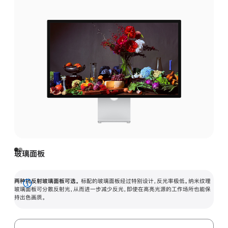
玻璃面板
两种抗反射玻璃面板可选。
标配的玻璃面板经过特别设计，反光率极低。纳米纹理
展
玻璃面板可分散反射光，从而进一步减少反光，即使在高亮光源的工作场所也能保
持出色画质。
开