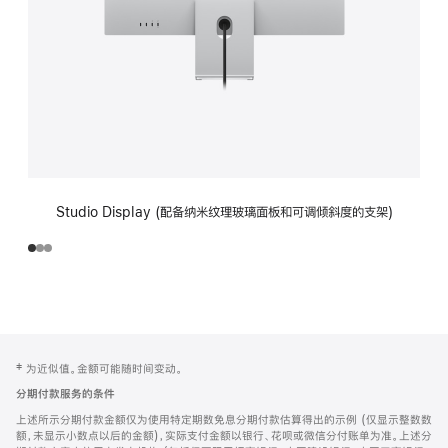
Studio Display (配备纳米纹理玻璃面板和可调倾斜度的支架)
网
脚
‡ 为近似值。金额可能随时间变动。
注
页
分期付款服务的条件
页
上述所示分期付款金额仅为使用特定期数免息分期付款估算得出的示例 (仅显示整数数
脚
额，未显示小数点以后的金额)，实际支付金额以银行、花呗或微信分付账单为准。上述分