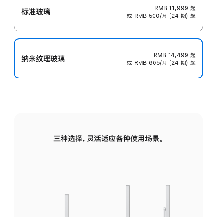
RMB 11,999
起
标准玻璃
或 RMB 500/月 (24 期) 起
RMB 14,499
起
纳米纹理玻璃
或 RMB 605/月 (24 期) 起
三种选择，灵活适应各种使用场景。
标