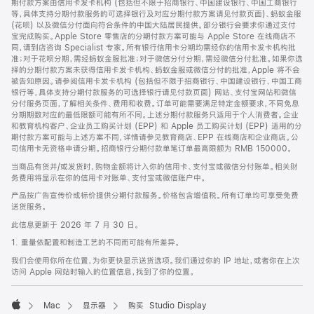
期付款方案由信用卡发卡机构 (包括但不限于招商银行、中国建设银行、中国工商银行
等，具体支持分期付款服务的可选择银行及对应分期付款方案请见付款页面)、蚂蚁金服
(花呗) 以及微信分付面向符合条件的中国大陆居民提供。部分银行会要求你通过支付
宝完成购买。Apple Store 零售店的分期付款方案可能与 Apple Store 在线商店不
同，请到店咨询 Specialist 专家。所有银行信用卡分期均需经你的信用卡发卡机构批
准；对于花呗分期，需经蚂蚁金服批准；对于微信分付分期，需经微信分付批准。如果你选
择的分期付款方案未获得信用卡发卡机构、蚂蚁金服或微信分付的批准，Apple 将不会
被告知原因。请参阅信用卡发卡机构 (包括但不限于招商银行、中国建设银行、中国工商
银行等，具体支持分期付款服务的可选择银行请见付款页面) 网站、支付宝网站和微信
分付服务页面，了解相关条件、费用和收费。订单可能需要满足特定金额要求，不同免息
分期期数对应的最低限额可能有所不同。上述分期付款服务只适用于个人消费者。企业
和教育机构客户、企业员工购买计划 (EPP) 和 Apple 员工购买计划 (EPP) 适用的分
期付款方案可能与上述方案不同，详情请参见教育商店、EPP 在线商店和企业商店。公
司信用卡无资格申请分期。招商银行分期付款单笔订单最高限额为 RMB 150000。
当商品有货并/或发货时，购物金额将计入你的信用卡、支付宝或微信分付账单。相关财
务费用将显示在你的信用卡对账单、支付宝或微信账户中。
产品按广告宣传价或标价提供分期付款服务。价格包含增值税。所有订单均可享受免费
送货服务。
此信息更新于 2026 年 7 月 30 日。
1. 重量依配置和制造工艺的不同而可能有所差异。
我们会使用你所在位置，为你更快显示送货选项。我们通过你的 IP 地址，或者你在上次
访问 Apple 网站时输入的位置信息，找到了你的位置。
Mac
显示器
购买 Studio Display