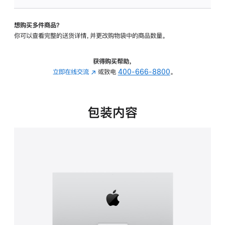
板
-
想购买多件商品？
可
你可以查看完整的送货详情，并更改购物袋中的商品数量。
调
倾
斜
获得购买帮助，
度
立即在线交流
(在
或致电
400-666-8800
。
的
新
支
窗
架
口
包装内容
的
中
分
打
期
开)
付
款
选
项)