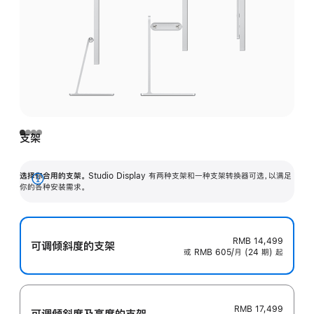
支架
选择你合用的支架。
Studio Display 有两种支架和一种支架转换器可选，以满足
展
你的各种安装需求。
开
RMB 14,499
可调倾斜度的支架
或 RMB 605/月 (24 期) 起
RMB 17,499
可调倾斜度及高‍度的支‍架