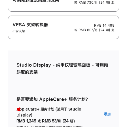
或 RMB 730/月 (24 期) 起
VESA 支架转换器
RMB 14,499
或 RMB 605/月 (24 期) 起
不含支架
Studio Display - 纳米纹理玻璃面板 - 可调倾
斜度的支架
是否要添加 AppleCare+ 服务计划？
AppleCare+ 服务计划 (适用于 Studio
AppleC
添加
Display)
服
RMB 1,249
或
RMB 53/月 (24 期)