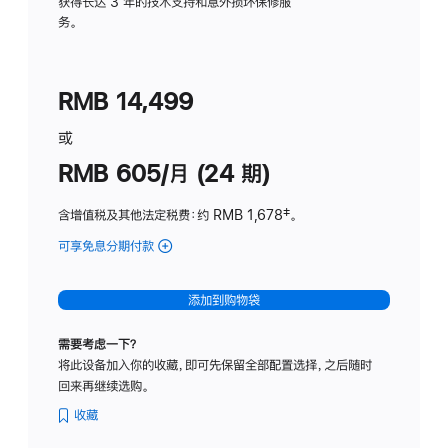
务
获得长达 3 年的技术支持和意外损坏保修服
务。
计
划
(适
RMB 14,499
用
于
或
Studio
RMB 605/月 (24 期)
Display
含增值税及其他法定税费
：约 RMB 1,678
脚
‡。
注
可享免息分期付款
(Studio
Display
-
添加到购物袋
纳
米
需要考虑一下？
纹
将此设备加入你的收藏，即可先保留全部配置选择，之后随时
理
回来再继续选购。
玻
璃
收藏
面