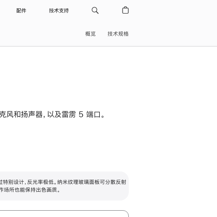
配件
技术支持
概览
技术规格
级麦克风和扬声器，以及雷雳 5 端口。
过特别设计，反光率极低。纳米纹理玻璃面板可分散反射
作场所也能保持出色画质。