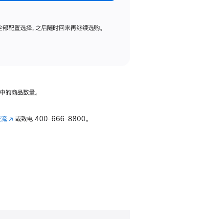
全部配置选择，之后随时回来再继续选购。
中的商品数量。
交流
(在
或致电
400-666-8800。
新
窗
口
中
打
开)