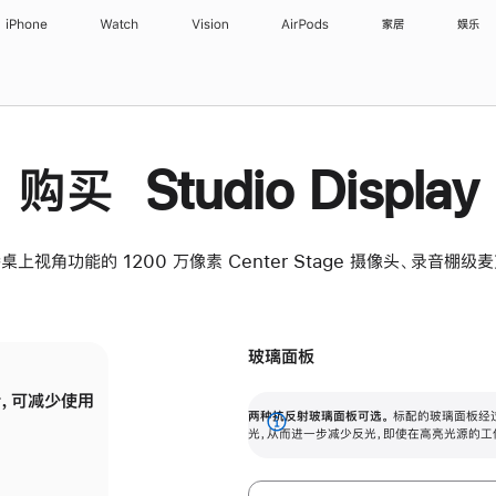
iPhone
Watch
Vision
AirPods
家居
娱乐
购买 Studio Display
桌上视角功能的 1200 万像素 Center Stage 摄像头、录音棚
玻璃面板
，可减少使用
纳米纹理玻璃面板可进一步减少反光，即使在
两种抗反射玻璃面板可选。
标配的玻璃面板经
。
有高亮光源的场所使用，也能保持出色画质。
展
光，从而进一步减少反光，即使在高亮光源的工
开