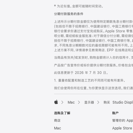
网
脚
‡ 为近似值。金额可能随时间变动。
注
页
分期付款服务的条件
页
上述所示分期付款金额仅为使用特定期数免息分期付款估
脚
(包括但不限于招商银行、中国建设银行、中国工商银行
银行会要求你通过支付宝完成购买。Apple Store 零
呗分期，需经蚂蚁金服批准；对于微信分付分期，需经微信
括但不限于招商银行、中国建设银行、中国工商银行等，
求，不同免息分期期数对应的最低限额可能有所不同。上述分
上述方案不同，详情请参见教育商店、EPP 在线商店和
当商品有货并/或发货时，购物金额将计入你的信用卡、
产品按广告宣传价或标价提供分期付款服务。价格包含
此信息更新于 2026 年 7 月 30 日。
1. 重量依配置和制造工艺的不同而可能有所差异。
我们会使用你所在位置，为你更快显示送货选项。我们通过你
Mac
显示器
购买 Studio Displ
Apple
选购及了解
账户
商店
管理你的 App
Mac
Apple Stor