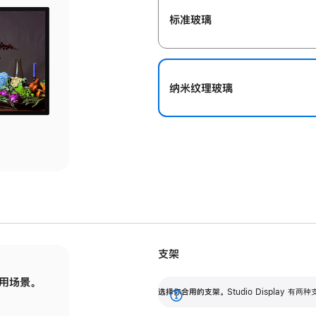
标准玻璃
纳米纹理玻璃
支架
用场景。
标配可调倾斜度的支架，提供 30 度的倾斜度
选
选择你合用的支架。
Studio Display
调节范围。
展