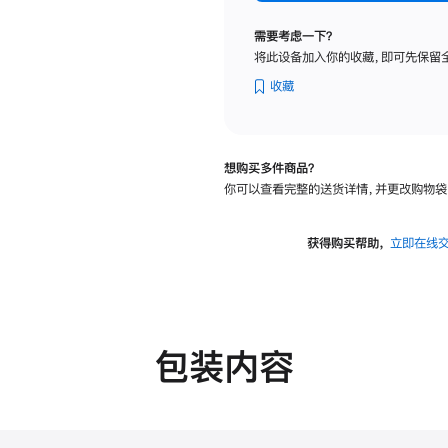
纳
米
需要考虑一下？
纹
将此设备加入你的收藏，即可先保留
理
玻
收藏
璃
面
板
想购买多件商品？
-
你可以查看完整的送货详情，并更改购物袋
可
调
倾
获得购买帮助，
立即在线
斜
度
的
支
架
包装内容
的
分
期
付
款