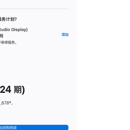
 服务计划？
dio Display)
AppleCare+
添加
期)
服
坏保修服务。
务
计
划
(适
用
于
24 期)
Studio
Display)
,678
脚
‡。
注
加到购物袋