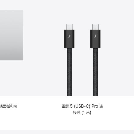
选
项)
理玻璃面板和可
雷雳 5 (USB-C) Pro 连
接线 (1 米)