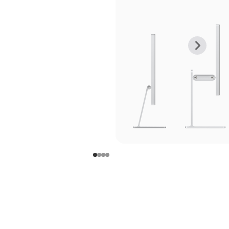
上
下
一
一
张
张
图
图
库
库
图
图
片
片
-
-
支
支
架
架