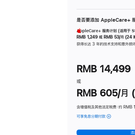
是否要添加 AppleCare+
AppleCare+ 服务计划 (适用于 Stu
RMB 1,249
或
RMB 53/月 (24 
获得长达 3 年的技术支持和意外损
RMB 14,499
或
RMB 605/月 (
含增值税及其他法定税费
：约 RMB 1
可享免息分期付款
(Studio
Display
-
添