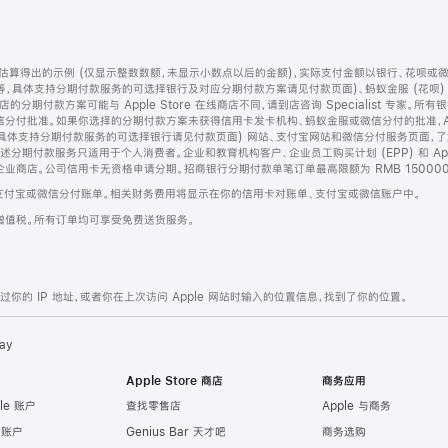
算得出的示例 (仅显示整数数额，未显示小数点以后的金额)，实际支付金额以银行、花呗或
等，具体支持分期付款服务的可选择银行及对应分期付款方案请见付款页面)、蚂蚁金服 (花呗
售店的分期付款方案可能与 Apple Store 在线商店不同，请到店咨询 Specialist 专
分付批准。如果你选择的分期付款方案未获得信用卡发卡机构、蚂蚁金服或微信分付的批准，Ap
具体支持分期付款服务的可选择银行请见付款页面) 网站、支付宝网站和微信分付服务页面，
期付款服务只适用于个人消费者。企业和教育机构客户、企业员工购买计划 (EPP) 和 Appl
企业商店。公司信用卡无资格申请分期。招商银行分期付款单笔订单最高限额为 RMB 150000
支付宝或微信分付账单。相关财务费用将显示在你的信用卡对账单、支付宝或微信账户中。
增值税。所有订单均可享受免费送货服务。
的 IP 地址，或者你在上次访问 Apple 网站时输入的位置信息，找到了你的位置。
ay
Apple Store 商店
商务应用
le 账户
查找零售店
Apple 与商务
e 账户
Genius Bar 天才吧
商务选购