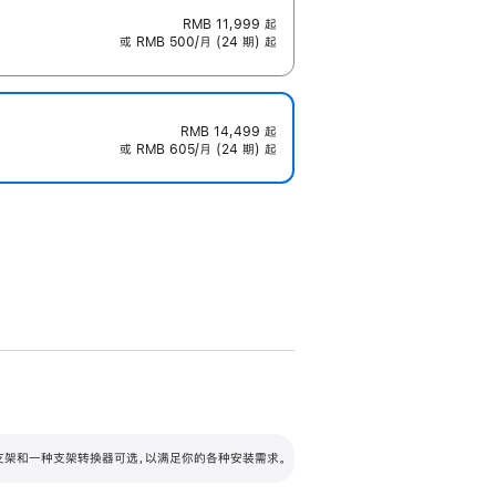
RMB 11,999
起
或 RMB 500/月 (24 期) 起
RMB 14,499
起
或 RMB 605/月 (24 期) 起
配可调倾斜度及高度的支架，额外增加 105
VESA 支架转换器
 有两种支架和一种支架转换器可选，以满足你的各种安装需求。
毫米的高度调节范围。
容的支架 (未随附)