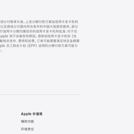
微信分付账单为准。上述分期付款方案由信用卡发卡机构
) 以及微信分付面向符合条件的中国大陆居民提供。部分
家。所有银行信用卡分期均需经你的信用卡发卡机构批准；对于花
ple 将不会被告知原因。请参阅信用卡发卡机构 (包
了解相关条件、费用和收费。订单可能需要满足特定金额要
e 员工购买计划 (EPP) 适用的分期付款方案可能与
。
Apple 价值观
辅助功能
环境责任