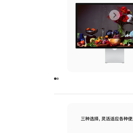
上
下
一
一
张
张
图
图
库
库
图
图
片
片
-
-
玻
玻
璃
璃
三种选择，灵活适应各种使
面
面
板
板