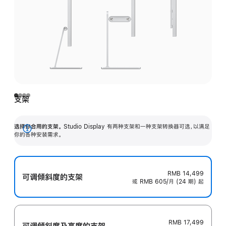
支架
选择你合用的支架。
Studio Display 有两种支架和一种支架转换器可选，以满足
展
你的各种安装需求。
开
RMB 14,499
可调倾斜度的支架
或 RMB 605/月 (24 期) 起
RMB 17,499
可调倾斜度及高‍度的支‍架