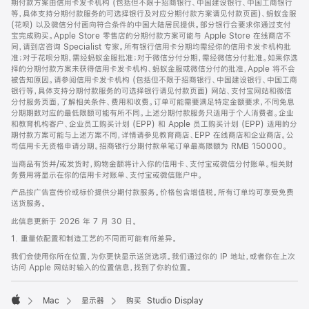
期付款方案由信用卡发卡机构 (包括但不限于招商银行、中国建设银行、中国工商银行
等，具体支持分期付款服务的可选择银行及对应分期付款方案请见付款页面)、蚂蚁金服
(花呗) 以及微信分付面向符合条件的中国大陆居民提供。部分银行会要求你通过支付
宝完成购买。Apple Store 零售店的分期付款方案可能与 Apple Store 在线商店不
同，请到店咨询 Specialist 专家。所有银行信用卡分期均需经你的信用卡发卡机构批
准；对于花呗分期，需经蚂蚁金服批准；对于微信分付分期，需经微信分付批准。如果你选
择的分期付款方案未获得信用卡发卡机构、蚂蚁金服或微信分付的批准，Apple 将不会
被告知原因。请参阅信用卡发卡机构 (包括但不限于招商银行、中国建设银行、中国工商
银行等，具体支持分期付款服务的可选择银行请见付款页面) 网站、支付宝网站和微信
分付服务页面，了解相关条件、费用和收费。订单可能需要满足特定金额要求，不同免息
分期期数对应的最低限额可能有所不同。上述分期付款服务只适用于个人消费者。企业
和教育机构客户、企业员工购买计划 (EPP) 和 Apple 员工购买计划 (EPP) 适用的分
期付款方案可能与上述方案不同，详情请参见教育商店、EPP 在线商店和企业商店。公
司信用卡无资格申请分期。招商银行分期付款单笔订单最高限额为 RMB 150000。
当商品有货并/或发货时，购物金额将计入你的信用卡、支付宝或微信分付账单。相关财
务费用将显示在你的信用卡对账单、支付宝或微信账户中。
产品按广告宣传价或标价提供分期付款服务。价格包含增值税。所有订单均可享受免费
送货服务。
此信息更新于 2026 年 7 月 30 日。
1. 重量依配置和制造工艺的不同而可能有所差异。
我们会使用你所在位置，为你更快显示送货选项。我们通过你的 IP 地址，或者你在上次
访问 Apple 网站时输入的位置信息，找到了你的位置。
Mac
显示器
购买 Studio Display