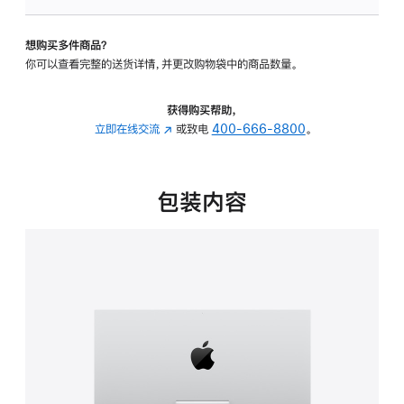
板
-
想购买多件商品？
可
你可以查看完整的送货详情，并更改购物袋中的商品数量。
调
倾
斜
获得购买帮助，
度
立即在线交流
(在
或致电
400-666-8800
。
的
新
支
窗
架
口
包装内容
的
中
分
打
期
开)
付
款
选
项)