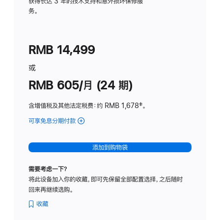
务
获得长达 3 年的技术支持和意外损坏保修服
务。
计
划
(适
RMB 14,499
用
于
或
Studio
RMB 605/月 (24 期)
Display
含增值税及其他法定税费
：约 RMB 1,678
脚
‡。
注
可享免息分期付款
(Studio
Display
-
添加到购物袋
纳
米
需要考虑一下？
纹
将此设备加入你的收藏，即可先保留全部配置选择，之后随时
理
回来再继续选购。
玻
璃
收藏
面