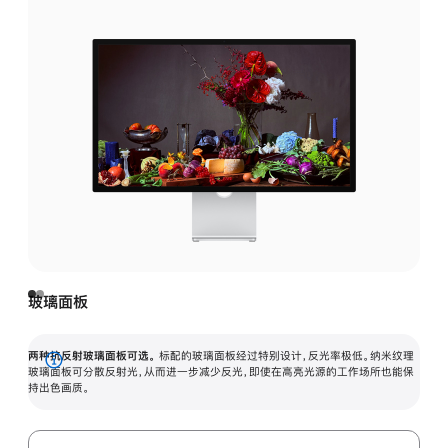
玻璃面板
两种抗反射玻璃面板可选。
标配的玻璃面板经过特别设计，反光率极低。纳米纹理
展
玻璃面板可分散反射光，从而进一步减少反光，即使在高亮光源的工作场所也能保
持出色画质。
开