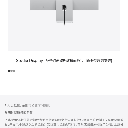
Studio Display (配备纳米纹理玻璃面板和可调倾斜度的支架)
网
脚
‡ 为近似值。金额可能随时间变动。
注
页
分期付款服务的条件
页
上述所示分期付款金额仅为使用特定期数免息分期付款估算得出的示例 (仅显示整数数
脚
额，未显示小数点以后的金额)，实际支付金额以银行、花呗或微信分付账单为准。上述分