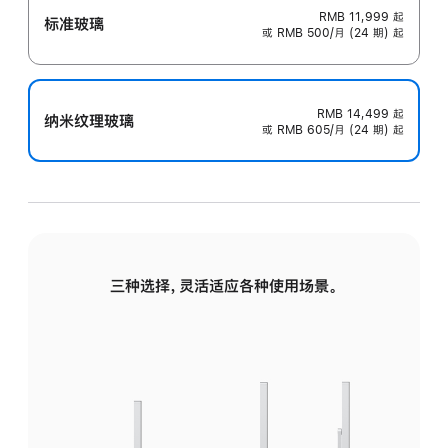
RMB 11,999
起
标准玻璃
或 RMB 500/月 (24 期) 起
RMB 14,499
起
纳米纹理玻璃
或 RMB 605/月 (24 期) 起
三种选择，灵活适应各种使用场景。
标