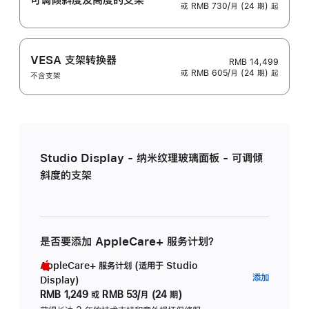
或 RMB 730/月 (24 期) 起
VESA 支架转换器
RMB 14,499
或 RMB 605/月 (24 期) 起
不含支架
Studio Display - 纳米纹理玻璃面板 - 可调倾
斜度的支架
是否要添加 AppleCare+ 服务计划？
AppleCare+ 服务计划 (适用于 Studio
AppleC
添加
Display)
服
RMB 1,249
或
RMB 53/月 (24 期)