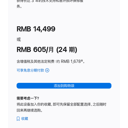
务
获得长达 3 年的技术支持和意外损坏保修服
务。
计
划
(适
RMB 14,499
用
于
或
Studio
RMB 605/月 (24 期)
Display
含增值税及其他法定税费
：约 RMB 1,678
脚
‡。
注
可享免息分期付款
(Studio
Display
-
添加到购物袋
纳
米
需要考虑一下？
纹
将此设备加入你的收藏，即可先保留全部配置选择，之后随时
理
回来再继续选购。
玻
璃
收藏
面