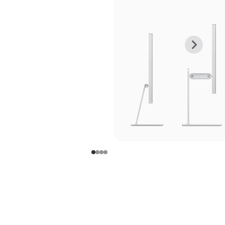
上
下
一
一
张
张
图
图
库
库
图
图
片
片
-
-
支
支
架
架