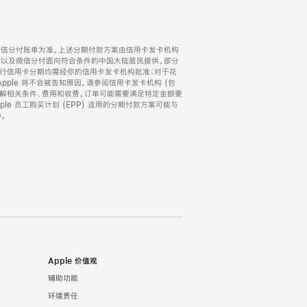
微信分付账单为准。上述分期付款方案由信用卡发卡机构
) 以及微信分付面向符合条件的中国大陆居民提供。部分
家。所有银行信用卡分期均需经你的信用卡发卡机构批准；对于花
ple 将不会被告知原因。请参阅信用卡发卡机构 (包
了解相关条件、费用和收费。订单可能需要满足特定金额要
e 员工购买计划 (EPP) 适用的分期付款方案可能与
。
Apple 价值观
辅助功能
环境责任