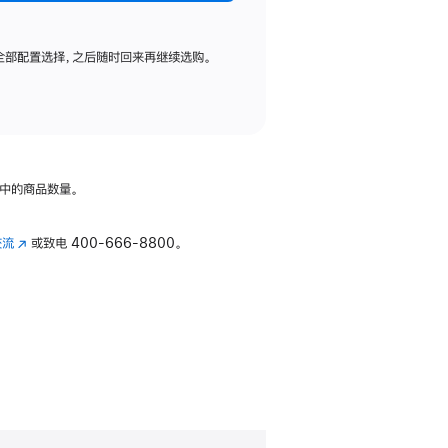
全部配置选择，之后随时回来再继续选购。
中的商品数量。
交流
(在
或致电
400-666-8800。
新
窗
口
中
打
开)