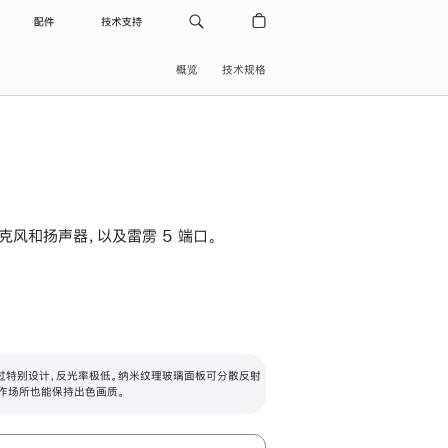
配件
技术支持
概览
技术规格
级麦克风和扬声器，以及雷雳 5 端口。
过特别设计，反光率极低。纳米纹理玻璃面板可分散反射
作场所也能保持出色画质。