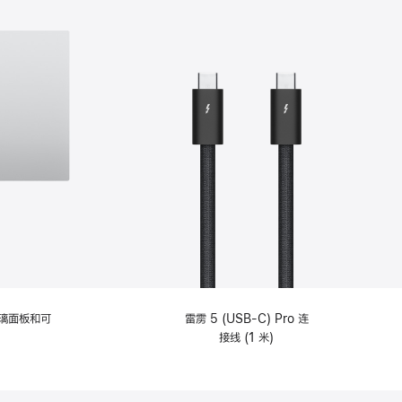
选
项)
理玻璃面板和可
雷雳 5 (USB-C) Pro 连
接线 (1 米)