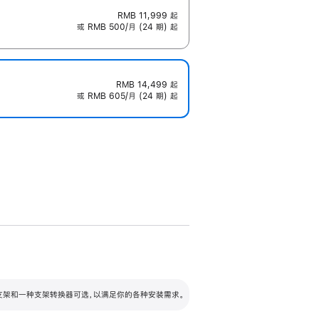
RMB 11,999
起
或 RMB 500/月 (24 期) 起
RMB 14,499
起
或 RMB 605/月 (24 期) 起
配可调倾斜度及高度的支架，额外增加 105
VESA 支架转换器
 有两种支架和一种支架转换器可选，以满足你的各种安装需求。
毫米的高度调节范围。
容的支架 (未随附)