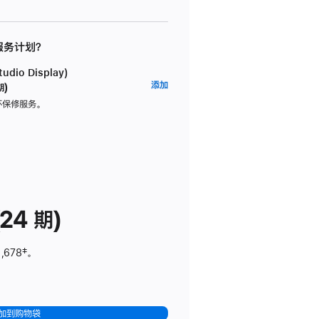
 服务计划？
dio Display)
AppleCare+
添加
期)
服
坏保修服务。
务
计
划
(适
用
于
24 期)
Studio
Display)
,678
脚
‡。
注
加到购物袋