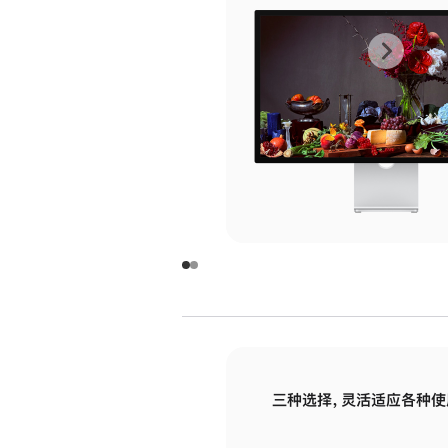
上
下
一
一
张
张
图
图
库
库
图
图
片
片
-
-
玻
玻
璃
璃
三种选择，灵活适应各种使
面
面
板
板