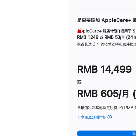
是否要添加 AppleCare+
AppleCare+ 服务计划 (适用于 Stu
RMB 1,249
或
RMB 53/月 (24 
获得长达 3 年的技术支持和意外损
RMB 14,499
或
RMB 605/月 (
含增值税及其他法定税费
：约 RMB 1
可享免息分期付款
(Studio
Display
-
添