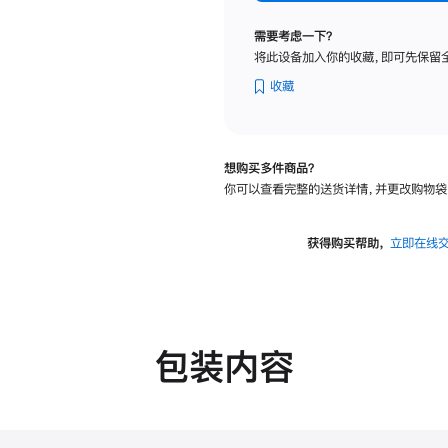
纳
米
需要考虑一下？
纹
将此设备加入你的收藏，即可先保留
理
玻
收藏
璃
面
板
想购买多件商品？
-
你可以查看完整的送货详情，并更改购物袋
可
调
倾
获得购买帮助，
立即在线
斜
度
的
支
架
包装内容
的
分
期
付
款