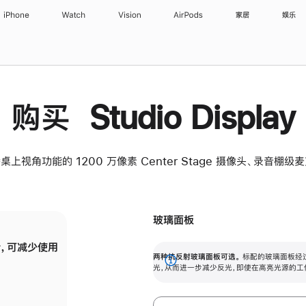
iPhone
Watch
Vision
AirPods
家居
娱乐
购买 Studio Display
桌上视角功能的 1200 万像素 Center Stage 摄像头、录音棚
玻璃面板
，可减少使用
纳米纹理玻璃面板可进一步减少反光，即使在
两种抗反射玻璃面板可选。
标配的玻璃面板经
。
有高亮光源的场所使用，也能保持出色画质。
展
光，从而进一步减少反光，即使在高亮光源的工
开