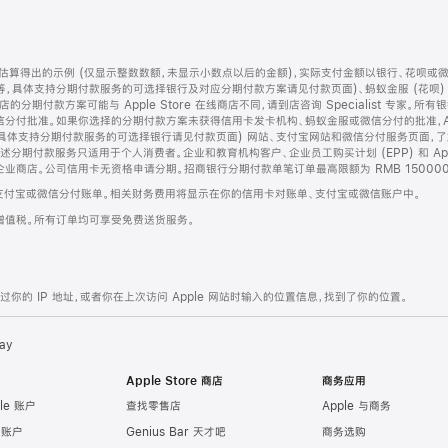
算得出的示例 (仅显示整数数额，未显示小数点以后的金额)，实际支付金额以银行、花呗或
等，具体支持分期付款服务的可选择银行及对应分期付款方案请见付款页面)、蚂蚁金服 (花呗
售店的分期付款方案可能与 Apple Store 在线商店不同，请到店咨询 Specialist 专
分付批准。如果你选择的分期付款方案未获得信用卡发卡机构、蚂蚁金服或微信分付的批准，Ap
具体支持分期付款服务的可选择银行请见付款页面) 网站、支付宝网站和微信分付服务页面，
期付款服务只适用于个人消费者。企业和教育机构客户、企业员工购买计划 (EPP) 和 Appl
企业商店。公司信用卡无资格申请分期。招商银行分期付款单笔订单最高限额为 RMB 150000
支付宝或微信分付账单。相关财务费用将显示在你的信用卡对账单、支付宝或微信账户中。
增值税。所有订单均可享受免费送货服务。
的 IP 地址，或者你在上次访问 Apple 网站时输入的位置信息，找到了你的位置。
ay
Apple Store 商店
商务应用
le 账户
查找零售店
Apple 与商务
e 账户
Genius Bar 天才吧
商务选购