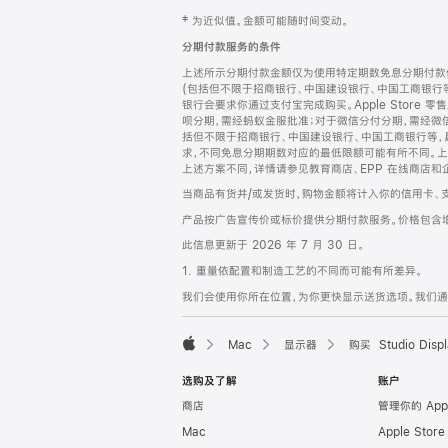
网
脚
‡ 为近似值。金额可能随时间变动。
注
页
分期付款服务的条件
页
上述所示分期付款金额仅为使用特定期数免息分期付款估
脚
(包括但不限于招商银行、中国建设银行、中国工商银行
银行会要求你通过支付宝完成购买。Apple Store 零
呗分期，需经蚂蚁金服批准；对于微信分付分期，需经微信
括但不限于招商银行、中国建设银行、中国工商银行等，
求，不同免息分期期数对应的最低限额可能有所不同。上述分
上述方案不同，详情请参见教育商店、EPP 在线商店和
当商品有货并/或发货时，购物金额将计入你的信用卡、
产品按广告宣传价或标价提供分期付款服务。价格包含
此信息更新于 2026 年 7 月 30 日。
1. 重量依配置和制造工艺的不同而可能有所差异。
我们会使用你所在位置，为你更快显示送货选项。我们通过你
Mac
显示器
购买 Studio Displ
Apple
选购及了解
账户
商店
管理你的 App
Mac
Apple Stor