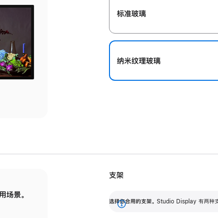
标准玻璃
纳米纹理玻璃
支架
用场景。
标配可调倾斜度的支架，提供 30 度的倾斜度
选
选择你合用的支架。
Studio Display
调节范围。
展