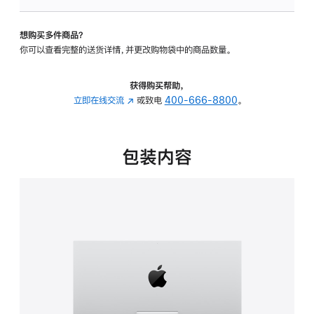
板
-
想购买多件商品？
可
你可以查看完整的送货详情，并更改购物袋中的商品数量。
调
倾
斜
获得购买帮助，
度
立即在线交流
(在
或致电
400-666-8800
。
的
新
支
窗
架
口
包装内容
的
中
分
打
期
开)
付
款
选
项)