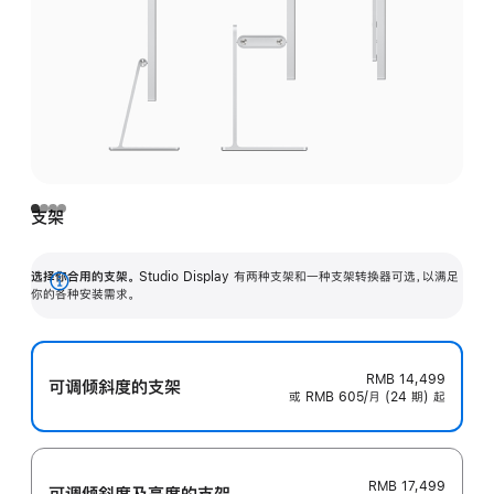
支架
选择你合用的支架。
Studio Display 有两种支架和一种支架转换器可选，以满足
展
你的各种安装需求。
开
RMB 14,499
可调倾斜度的支架
或 RMB 605/月 (24 期) 起
RMB 17,499
可调倾斜度及高‍度的支‍架