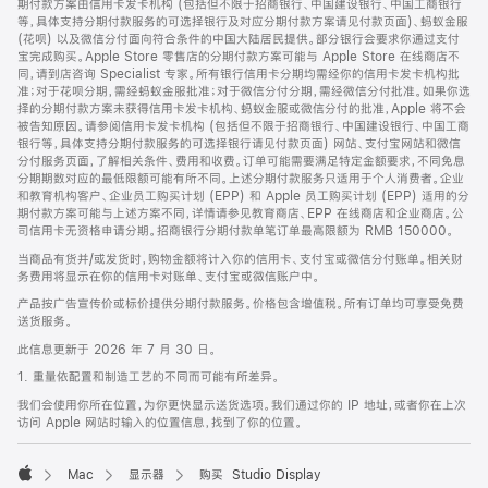
期付款方案由信用卡发卡机构 (包括但不限于招商银行、中国建设银行、中国工商银行
等，具体支持分期付款服务的可选择银行及对应分期付款方案请见付款页面)、蚂蚁金服
(花呗) 以及微信分付面向符合条件的中国大陆居民提供。部分银行会要求你通过支付
宝完成购买。Apple Store 零售店的分期付款方案可能与 Apple Store 在线商店不
同，请到店咨询 Specialist 专家。所有银行信用卡分期均需经你的信用卡发卡机构批
准；对于花呗分期，需经蚂蚁金服批准；对于微信分付分期，需经微信分付批准。如果你选
择的分期付款方案未获得信用卡发卡机构、蚂蚁金服或微信分付的批准，Apple 将不会
被告知原因。请参阅信用卡发卡机构 (包括但不限于招商银行、中国建设银行、中国工商
银行等，具体支持分期付款服务的可选择银行请见付款页面) 网站、支付宝网站和微信
分付服务页面，了解相关条件、费用和收费。订单可能需要满足特定金额要求，不同免息
分期期数对应的最低限额可能有所不同。上述分期付款服务只适用于个人消费者。企业
和教育机构客户、企业员工购买计划 (EPP) 和 Apple 员工购买计划 (EPP) 适用的分
期付款方案可能与上述方案不同，详情请参见教育商店、EPP 在线商店和企业商店。公
司信用卡无资格申请分期。招商银行分期付款单笔订单最高限额为 RMB 150000。
当商品有货并/或发货时，购物金额将计入你的信用卡、支付宝或微信分付账单。相关财
务费用将显示在你的信用卡对账单、支付宝或微信账户中。
产品按广告宣传价或标价提供分期付款服务。价格包含增值税。所有订单均可享受免费
送货服务。
此信息更新于 2026 年 7 月 30 日。
1. 重量依配置和制造工艺的不同而可能有所差异。
我们会使用你所在位置，为你更快显示送货选项。我们通过你的 IP 地址，或者你在上次
访问 Apple 网站时输入的位置信息，找到了你的位置。
Mac
显示器
购买 Studio Display