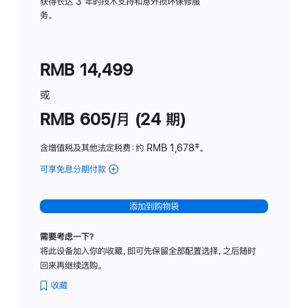
务
获得长达 3 年的技术支持和意外损坏保修服
务。
计
划
(适
RMB 14,499
用
于
或
Studio
RMB 605/月 (24 期)
Display
含增值税及其他法定税费
：约 RMB 1,678
脚
‡。
注
可享免息分期付款
(Studio
Display
-
添加到购物袋
纳
米
需要考虑一下？
纹
将此设备加入你的收藏，即可先保留全部配置选择，之后随时
理
回来再继续选购。
玻
璃
收藏
面