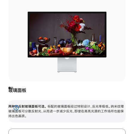
玻璃面板
两种抗反射玻璃面板可选。
标配的玻璃面板经过特别设计，反光率极低。纳米纹理
展
玻璃面板可分散反射光，从而进一步减少反光，即使在高亮光源的工作场所也能保
持出色画质。
开