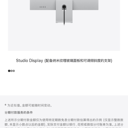
Studio Display (配备纳米纹理玻璃面板和可调倾斜度的支架)
网
脚
‡ 为近似值。金额可能随时间变动。
注
页
分期付款服务的条件
页
上述所示分期付款金额仅为使用特定期数免息分期付款估算得出的示例 (仅显示整数数
脚
额，未显示小数点以后的金额)，实际支付金额以银行、花呗或微信分付账单为准。上述分