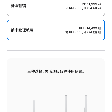
RMB 11,999
起
标准玻璃
或 RMB 500/月 (24 期) 起
RMB 14,499
起
纳米纹理玻璃
或 RMB 605/月 (24 期) 起
三种选择，灵活适应各种使用场景。
标