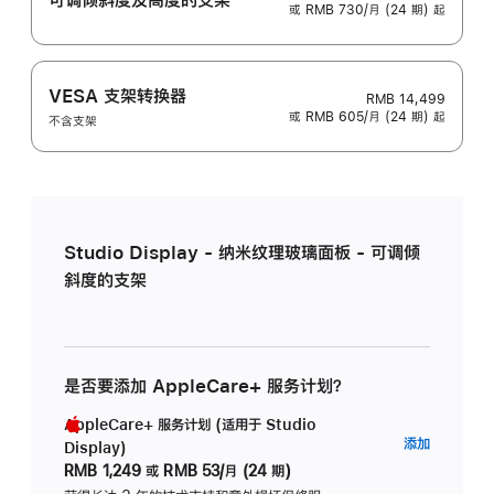
或 RMB 730/月 (24 期) 起
VESA 支架转换器
RMB 14,499
或 RMB 605/月 (24 期) 起
不含支架
Studio Display - 纳米纹理玻璃面板 - 可调倾
斜度的支架
是否要添加 AppleCare+ 服务计划？
AppleCare+ 服务计划 (适用于 Studio
AppleC
添加
Display)
服
RMB 1,249
或
RMB 53/月 (24 期)