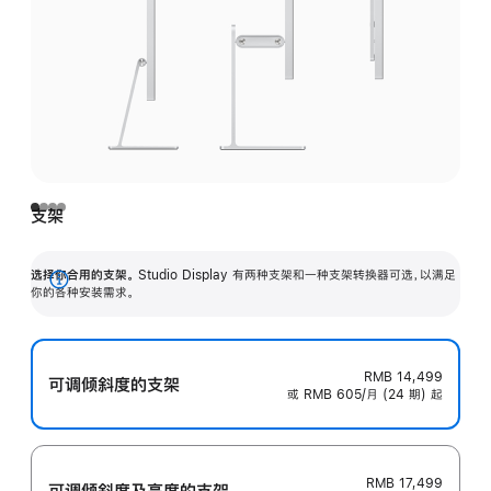
支架
选择你合用的支架。
Studio Display 有两种支架和一种支架转换器可选，以满足
展
你的各种安装需求。
开
RMB 14,499
可调倾斜度的支架
或 RMB 605/月 (24 期) 起
RMB 17,499
可调倾斜度及高‍度的支‍架