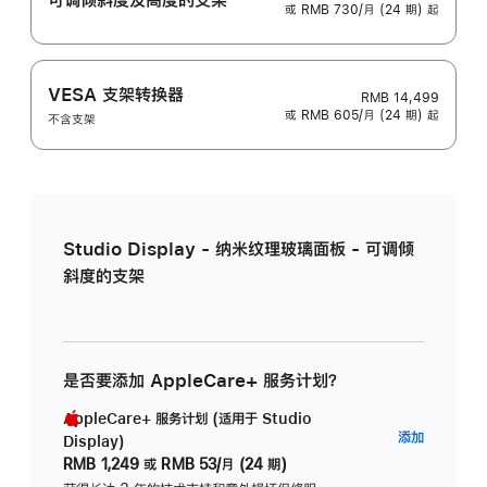
或 RMB 730/月 (24 期) 起
VESA 支架转换器
RMB 14,499
或 RMB 605/月 (24 期) 起
不含支架
Studio Display - 纳米纹理玻璃面板 - 可调倾
斜度的支架
是否要添加 AppleCare+ 服务计划？
AppleCare+ 服务计划 (适用于 Studio
AppleC
添加
Display)
服
RMB 1,249
或
RMB 53/月 (24 期)