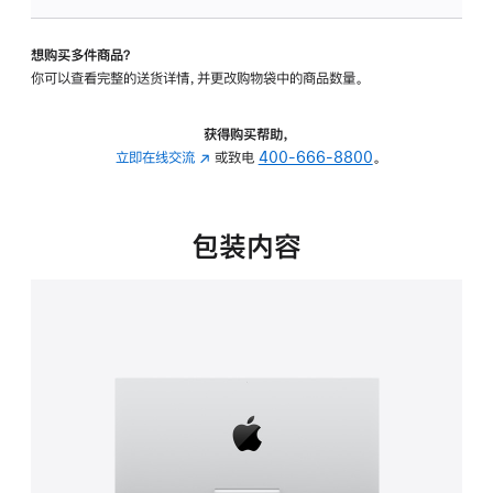
板
-
想购买多件商品？
可
你可以查看完整的送货详情，并更改购物袋中的商品数量。
调
倾
斜
获得购买帮助，
度
立即在线交流
(在
或致电
400-666-8800
。
的
新
支
窗
架
口
包装内容
的
中
分
打
期
开)
付
款
选
项)