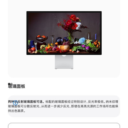
玻璃面板
两种抗反射玻璃面板可选。
标配的玻璃面板经过特别设计，反光率极低。纳米纹理
展
玻璃面板可分散反射光，从而进一步减少反光，即使在高亮光源的工作场所也能保
持出色画质。
开