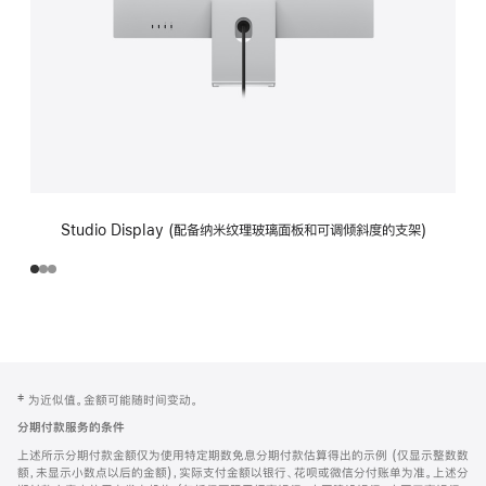
Studio Display (配备纳米纹理玻璃面板和可调倾斜度的支架)
网
脚
‡ 为近似值。金额可能随时间变动。
注
页
分期付款服务的条件
页
上述所示分期付款金额仅为使用特定期数免息分期付款估算得出的示例 (仅显示整数数
脚
额，未显示小数点以后的金额)，实际支付金额以银行、花呗或微信分付账单为准。上述分