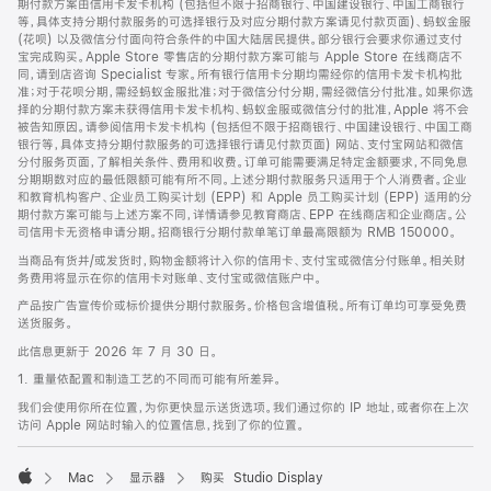
期付款方案由信用卡发卡机构 (包括但不限于招商银行、中国建设银行、中国工商银行
等，具体支持分期付款服务的可选择银行及对应分期付款方案请见付款页面)、蚂蚁金服
(花呗) 以及微信分付面向符合条件的中国大陆居民提供。部分银行会要求你通过支付
宝完成购买。Apple Store 零售店的分期付款方案可能与 Apple Store 在线商店不
同，请到店咨询 Specialist 专家。所有银行信用卡分期均需经你的信用卡发卡机构批
准；对于花呗分期，需经蚂蚁金服批准；对于微信分付分期，需经微信分付批准。如果你选
择的分期付款方案未获得信用卡发卡机构、蚂蚁金服或微信分付的批准，Apple 将不会
被告知原因。请参阅信用卡发卡机构 (包括但不限于招商银行、中国建设银行、中国工商
银行等，具体支持分期付款服务的可选择银行请见付款页面) 网站、支付宝网站和微信
分付服务页面，了解相关条件、费用和收费。订单可能需要满足特定金额要求，不同免息
分期期数对应的最低限额可能有所不同。上述分期付款服务只适用于个人消费者。企业
和教育机构客户、企业员工购买计划 (EPP) 和 Apple 员工购买计划 (EPP) 适用的分
期付款方案可能与上述方案不同，详情请参见教育商店、EPP 在线商店和企业商店。公
司信用卡无资格申请分期。招商银行分期付款单笔订单最高限额为 RMB 150000。
当商品有货并/或发货时，购物金额将计入你的信用卡、支付宝或微信分付账单。相关财
务费用将显示在你的信用卡对账单、支付宝或微信账户中。
产品按广告宣传价或标价提供分期付款服务。价格包含增值税。所有订单均可享受免费
送货服务。
此信息更新于 2026 年 7 月 30 日。
1. 重量依配置和制造工艺的不同而可能有所差异。
我们会使用你所在位置，为你更快显示送货选项。我们通过你的 IP 地址，或者你在上次
访问 Apple 网站时输入的位置信息，找到了你的位置。
Mac
显示器
购买 Studio Display