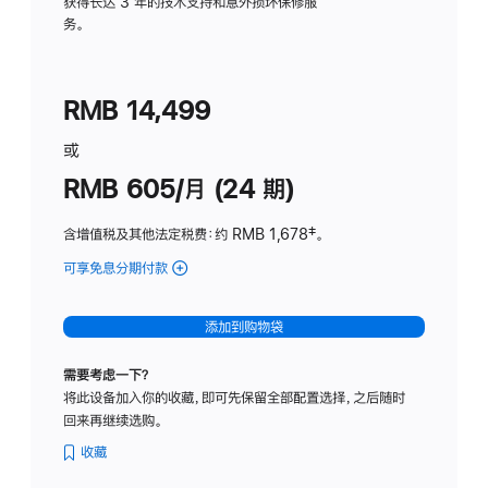
务
获得长达 3 年的技术支持和意外损坏保修服
务。
计
划
(适
RMB 14,499
用
于
或
Studio
RMB 605/月 (24 期)
Display
含增值税及其他法定税费
：约 RMB 1,678
脚
‡。
注
可享免息分期付款
(Studio
Display
-
添加到购物袋
纳
米
需要考虑一下？
纹
将此设备加入你的收藏，即可先保留全部配置选择，之后随时
理
回来再继续选购。
玻
璃
收藏
面