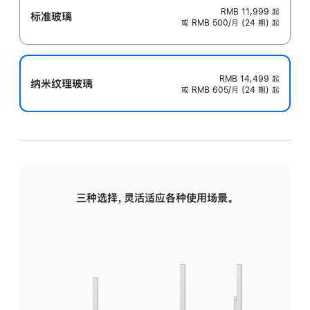
RMB 11,999
起
标准玻璃
或 RMB 500/月 (24 期) 起
RMB 14,499
起
纳米纹理玻璃
或 RMB 605/月 (24 期) 起
三种选择，灵活适应各种使用场景。
标