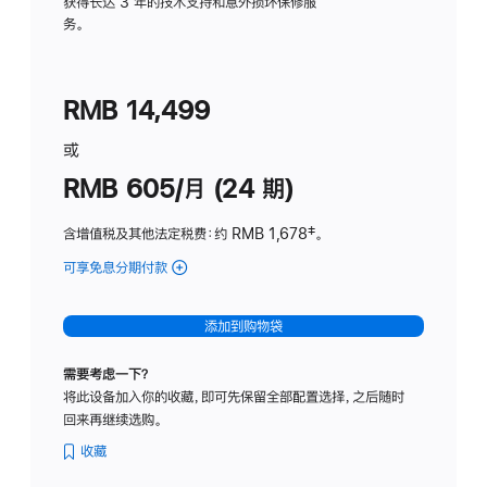
务
获得长达 3 年的技术支持和意外损坏保修服
务。
计
划
(适
RMB 14,499
用
于
或
Studio
RMB 605/月 (24 期)
Display
含增值税及其他法定税费
：约 RMB 1,678
脚
‡。
注
可享免息分期付款
(Studio
Display
-
添加到购物袋
纳
米
需要考虑一下？
纹
将此设备加入你的收藏，即可先保留全部配置选择，之后随时
理
回来再继续选购。
玻
璃
收藏
面