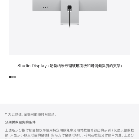
Studio Display (配备纳米纹理玻璃面板和可调倾斜度的支架)
网
脚
‡ 为近似值。金额可能随时间变动。
注
页
分期付款服务的条件
页
上述所示分期付款金额仅为使用特定期数免息分期付款估算得出的示例 (仅显示整数数
脚
额，未显示小数点以后的金额)，实际支付金额以银行、花呗或微信分付账单为准。上述分