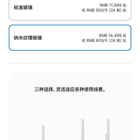
RMB 11,999
起
标准玻璃
或 RMB 500/月 (24 期) 起
RMB 14,499
起
纳米纹理玻璃
或 RMB 605/月 (24 期) 起
三种选择，灵活适应各种使用场景。
标