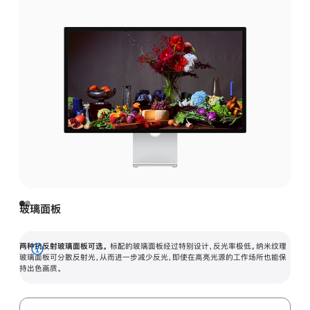
玻璃面板
两种抗反射玻璃面板可选。
标配的玻璃面板经过特别设计，反光率极低。纳米纹理
展
玻璃面板可分散反射光，从而进一步减少反光，即使在高亮光源的工作场所也能保
持出色画质。
开