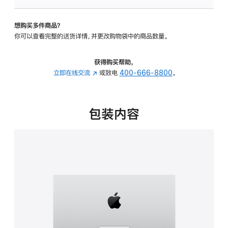
板
-
想购买多件商品？
可
你可以查看完整的送货详情，并更改购物袋中的商品数量。
调
倾
斜
获得购买帮助，
度
立即在线交流
(在
或致电
400-666-8800
。
的
新
支
窗
架
口
包装内容
的
中
分
打
期
开)
付
款
选
项)