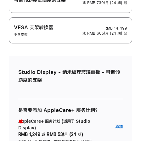
或 RMB 730/月 (24 期) 起
VESA 支架转换器
RMB 14,499
或 RMB 605/月 (24 期) 起
不含支架
Studio Display - 纳米纹理玻璃面板 - 可调倾
斜度的支架
是否要添加 AppleCare+ 服务计划？
AppleCare+ 服务计划 (适用于 Studio
AppleC
添加
Display)
服
RMB 1,249
或
RMB 53/月 (24 期)