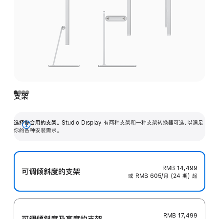
支架
选择你合用的支架。
Studio Display 有两种支架和一种支架转换器可选，以满足
展
你的各种安装需求。
开
RMB 14,499
可调倾斜度的支架
或 RMB 605/月 (24 期) 起
RMB 17,499
可调倾斜度及高‍度的支‍架