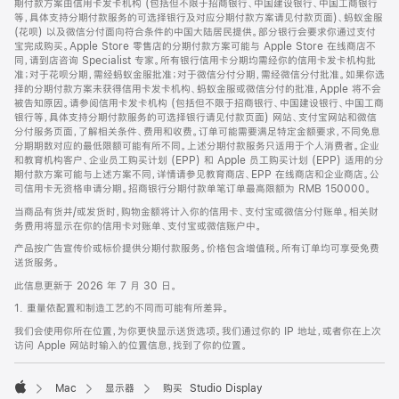
期付款方案由信用卡发卡机构 (包括但不限于招商银行、中国建设银行、中国工商银行
等，具体支持分期付款服务的可选择银行及对应分期付款方案请见付款页面)、蚂蚁金服
(花呗) 以及微信分付面向符合条件的中国大陆居民提供。部分银行会要求你通过支付
宝完成购买。Apple Store 零售店的分期付款方案可能与 Apple Store 在线商店不
同，请到店咨询 Specialist 专家。所有银行信用卡分期均需经你的信用卡发卡机构批
准；对于花呗分期，需经蚂蚁金服批准；对于微信分付分期，需经微信分付批准。如果你选
择的分期付款方案未获得信用卡发卡机构、蚂蚁金服或微信分付的批准，Apple 将不会
被告知原因。请参阅信用卡发卡机构 (包括但不限于招商银行、中国建设银行、中国工商
银行等，具体支持分期付款服务的可选择银行请见付款页面) 网站、支付宝网站和微信
分付服务页面，了解相关条件、费用和收费。订单可能需要满足特定金额要求，不同免息
分期期数对应的最低限额可能有所不同。上述分期付款服务只适用于个人消费者。企业
和教育机构客户、企业员工购买计划 (EPP) 和 Apple 员工购买计划 (EPP) 适用的分
期付款方案可能与上述方案不同，详情请参见教育商店、EPP 在线商店和企业商店。公
司信用卡无资格申请分期。招商银行分期付款单笔订单最高限额为 RMB 150000。
当商品有货并/或发货时，购物金额将计入你的信用卡、支付宝或微信分付账单。相关财
务费用将显示在你的信用卡对账单、支付宝或微信账户中。
产品按广告宣传价或标价提供分期付款服务。价格包含增值税。所有订单均可享受免费
送货服务。
此信息更新于 2026 年 7 月 30 日。
1. 重量依配置和制造工艺的不同而可能有所差异。
我们会使用你所在位置，为你更快显示送货选项。我们通过你的 IP 地址，或者你在上次
访问 Apple 网站时输入的位置信息，找到了你的位置。
Mac
显示器
购买 Studio Display