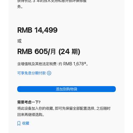
务
获得长达 3 年的技术支持和意外损坏保修服
务。
计
划
(适
RMB 14,499
用
于
或
Studio
RMB 605/月 (24 期)
Display
含增值税及其他法定税费
：约 RMB 1,678
脚
‡。
注
可享免息分期付款
(Studio
Display
-
添加到购物袋
纳
米
需要考虑一下？
纹
将此设备加入你的收藏，即可先保留全部配置选择，之后随时
理
回来再继续选购。
玻
璃
收藏
面