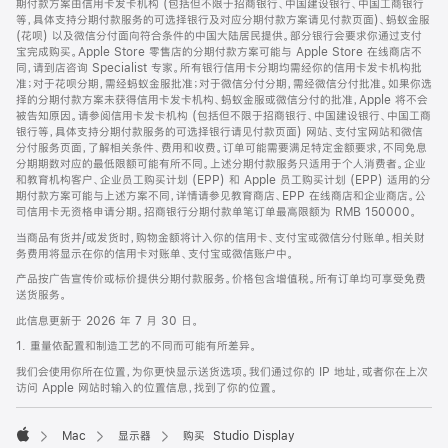
期付款方案由信用卡发卡机构 (包括但不限于招商银行、中国建设银行、中国工商银行
等，具体支持分期付款服务的可选择银行及对应分期付款方案请见付款页面)、蚂蚁金服
(花呗) 以及微信分付面向符合条件的中国大陆居民提供。部分银行会要求你通过支付
宝完成购买。Apple Store 零售店的分期付款方案可能与 Apple Store 在线商店不
同，请到店咨询 Specialist 专家。所有银行信用卡分期均需经你的信用卡发卡机构批
准；对于花呗分期，需经蚂蚁金服批准；对于微信分付分期，需经微信分付批准。如果你选
择的分期付款方案未获得信用卡发卡机构、蚂蚁金服或微信分付的批准，Apple 将不会
被告知原因。请参阅信用卡发卡机构 (包括但不限于招商银行、中国建设银行、中国工商
银行等，具体支持分期付款服务的可选择银行请见付款页面) 网站、支付宝网站和微信
分付服务页面，了解相关条件、费用和收费。订单可能需要满足特定金额要求，不同免息
分期期数对应的最低限额可能有所不同。上述分期付款服务只适用于个人消费者。企业
和教育机构客户、企业员工购买计划 (EPP) 和 Apple 员工购买计划 (EPP) 适用的分
期付款方案可能与上述方案不同，详情请参见教育商店、EPP 在线商店和企业商店。公
司信用卡无资格申请分期。招商银行分期付款单笔订单最高限额为 RMB 150000。
当商品有货并/或发货时，购物金额将计入你的信用卡、支付宝或微信分付账单。相关财
务费用将显示在你的信用卡对账单、支付宝或微信账户中。
产品按广告宣传价或标价提供分期付款服务。价格包含增值税。所有订单均可享受免费
送货服务。
此信息更新于 2026 年 7 月 30 日。
1. 重量依配置和制造工艺的不同而可能有所差异。
我们会使用你所在位置，为你更快显示送货选项。我们通过你的 IP 地址，或者你在上次
访问 Apple 网站时输入的位置信息，找到了你的位置。
Mac
显示器
购买 Studio Display