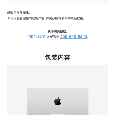
板
-
想购买多件商品？
可
你可以查看完整的送货详情，并更改购物袋中的商品数量。
调
倾
斜
获得购买帮助，
度
立即在线交流
(在
或致电
400-666-8800
。
的
新
支
窗
架
口
包装内容
的
中
分
打
期
开)
付
款
选
项)