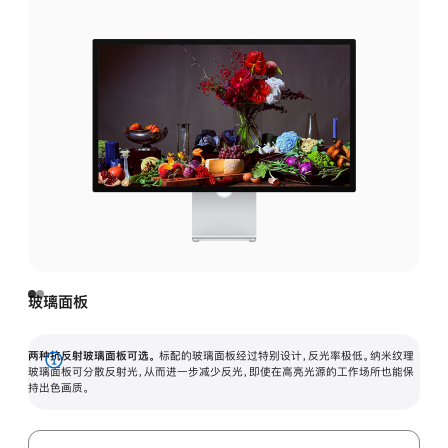
玻璃面板
两种抗反射玻璃面板可选。
标配的玻璃面板经过特别设计，反光率极低。纳米纹理
展
玻璃面板可分散反射光，从而进一步减少反光，即使在高亮光源的工作场所也能保
持出色画质。
开