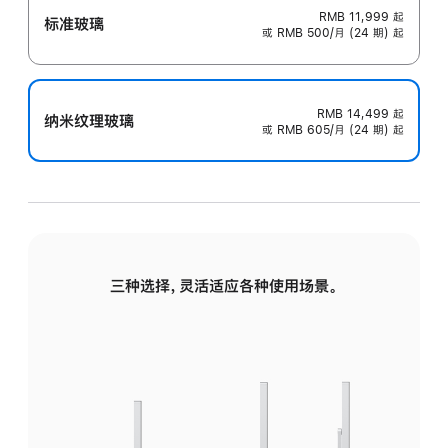
RMB 11,999
起
标准玻璃
或 RMB 500/月 (24 期) 起
RMB 14,499
起
纳米纹理玻璃
或 RMB 605/月 (24 期) 起
三种选择，灵活适应各种使用场景。
标