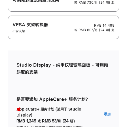
或 RMB 730/月 (24 期) 起
VESA 支架转换器
RMB 14,499
或 RMB 605/月 (24 期) 起
不含支架
Studio Display - 纳米纹理玻璃面板 - 可调倾
斜度的支架
是否要添加 AppleCare+ 服务计划？
AppleCare+ 服务计划 (适用于 Studio
AppleC
添加
Display)
服
RMB 1,249
或
RMB 53/月 (24 期)