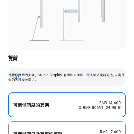
支架
选择你合用的支架。
Studio Display 有两种支架和一种支架转换器可选，以满足
展
你的各种安装需求。
开
RMB 14,499
可调倾斜度的支架
或 RMB 605/月 (24 期) 起
RMB 17,499
可调倾斜度及高‍度的支‍架