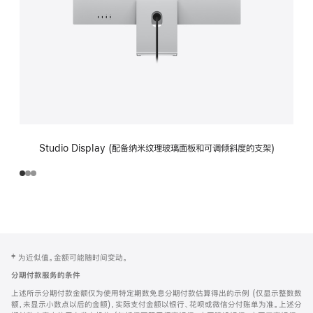
Studio Display (配备纳米纹理玻璃面板和可调倾斜度的支架)
网
脚
‡ 为近似值。金额可能随时间变动。
注
页
分期付款服务的条件
页
上述所示分期付款金额仅为使用特定期数免息分期付款估算得出的示例 (仅显示整数数
脚
额，未显示小数点以后的金额)，实际支付金额以银行、花呗或微信分付账单为准。上述分