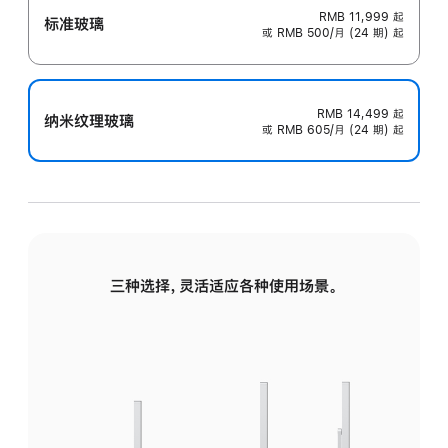
RMB 11,999
起
标准玻璃
或 RMB 500/月 (24 期) 起
RMB 14,499
起
纳米纹理玻璃
或 RMB 605/月 (24 期) 起
三种选择，灵活适应各种使用场景。
标