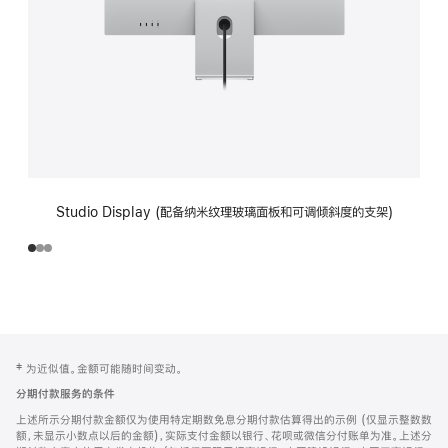
Studio Display (配备纳米纹理玻璃面板和可调倾斜度的支架)
网
脚
‡ 为近似值。金额可能随时间变动。
注
页
分期付款服务的条件
页
上述所示分期付款金额仅为使用特定期数免息分期付款估算得出的示例 (仅显示整数数
脚
额，未显示小数点以后的金额)，实际支付金额以银行、花呗或微信分付账单为准。上述分