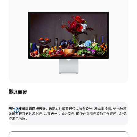
玻璃面板
两种抗反射玻璃面板可选。
标配的玻璃面板经过特别设计，反光率极低。纳米纹理
展
玻璃面板可分散反射光，从而进一步减少反光，即使在高亮光源的工作场所也能保
持出色画质。
开