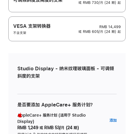
或 RMB 730/月 (24 期) 起
VESA 支架转换器
RMB 14,499
或 RMB 605/月 (24 期) 起
不含支架
Studio Display - 纳米纹理玻璃面板 - 可调倾
斜度的支架
是否要添加 AppleCare+ 服务计划？
AppleCare+ 服务计划 (适用于 Studio
AppleC
添加
Display)
服
RMB 1,249
或
RMB 53/月 (24 期)