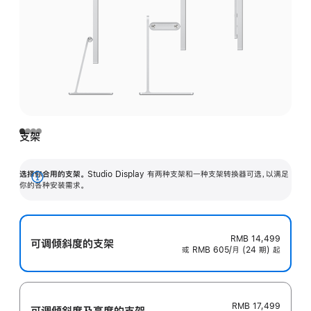
支架
选择你合用的支架。
Studio Display 有两种支架和一种支架转换器可选，以满足
展
你的各种安装需求。
开
RMB 14,499
可调倾斜度的支架
或 RMB 605/月 (24 期) 起
RMB 17,499
可调倾斜度及高‍度的支‍架