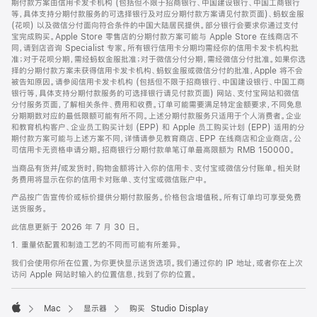
期付款方案由信用卡发卡机构 (包括但不限于招商银行、中国建设银行、中国工商银行
等，具体支持分期付款服务的可选择银行及对应分期付款方案请见付款页面)、蚂蚁金服
(花呗) 以及微信分付面向符合条件的中国大陆居民提供。部分银行会要求你通过支付
宝完成购买。Apple Store 零售店的分期付款方案可能与 Apple Store 在线商店不
同，请到店咨询 Specialist 专家。所有银行信用卡分期均需经你的信用卡发卡机构批
准；对于花呗分期，需经蚂蚁金服批准；对于微信分付分期，需经微信分付批准。如果你选
择的分期付款方案未获得信用卡发卡机构、蚂蚁金服或微信分付的批准，Apple 将不会
被告知原因。请参阅信用卡发卡机构 (包括但不限于招商银行、中国建设银行、中国工商
银行等，具体支持分期付款服务的可选择银行请见付款页面) 网站、支付宝网站和微信
分付服务页面，了解相关条件、费用和收费。订单可能需要满足特定金额要求，不同免息
分期期数对应的最低限额可能有所不同。上述分期付款服务只适用于个人消费者。企业
和教育机构客户、企业员工购买计划 (EPP) 和 Apple 员工购买计划 (EPP) 适用的分
期付款方案可能与上述方案不同，详情请参见教育商店、EPP 在线商店和企业商店。公
司信用卡无资格申请分期。招商银行分期付款单笔订单最高限额为 RMB 150000。
当商品有货并/或发货时，购物金额将计入你的信用卡、支付宝或微信分付账单。相关财
务费用将显示在你的信用卡对账单、支付宝或微信账户中。
产品按广告宣传价或标价提供分期付款服务。价格包含增值税。所有订单均可享受免费
送货服务。
此信息更新于 2026 年 7 月 30 日。
1. 重量依配置和制造工艺的不同而可能有所差异。
我们会使用你所在位置，为你更快显示送货选项。我们通过你的 IP 地址，或者你在上次
访问 Apple 网站时输入的位置信息，找到了你的位置。
Mac
显示器
购买 Studio Display