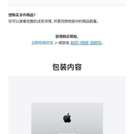
板
-
想购买多件商品？
可
你可以查看完整的送货详情，并更改购物袋中的商品数量。
调
倾
斜
获得购买帮助，
度
立即在线交流
(在
或致电
400-666-8800
。
的
新
支
窗
架
口
包装内容
的
中
分
打
期
开)
付
款
选
项)