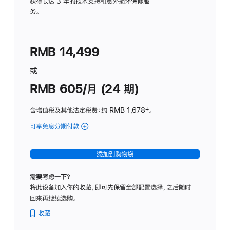
务
获得长达 3 年的技术支持和意外损坏保修服
务。
计
划
(适
RMB 14,499
用
于
或
Studio
RMB 605/月 (24 期)
Display
含增值税及其他法定税费
：约 RMB 1,678
脚
‡。
注
可享免息分期付款
(Studio
Display
-
添加到购物袋
纳
米
需要考虑一下？
纹
将此设备加入你的收藏，即可先保留全部配置选择，之后随时
理
回来再继续选购。
玻
璃
收藏
面