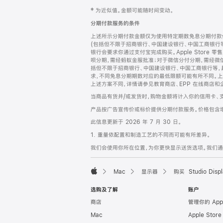
网
脚
‡ 为近似值。金额可能随时间变动。
注
页
分期付款服务的条件
页
上述所示分期付款金额仅为使用特定期数免息分期付款估
脚
(包括但不限于招商银行、中国建设银行、中国工商银行
银行会要求你通过支付宝完成购买。Apple Store 零
呗分期，需经蚂蚁金服批准；对于微信分付分期，需经微信
括但不限于招商银行、中国建设银行、中国工商银行等，
求，不同免息分期期数对应的最低限额可能有所不同。上述分
上述方案不同，详情请参见教育商店、EPP 在线商店和
当商品有货并/或发货时，购物金额将计入你的信用卡、
产品按广告宣传价或标价提供分期付款服务。价格包含
此信息更新于 2026 年 7 月 30 日。
1. 重量依配置和制造工艺的不同而可能有所差异。
我们会使用你所在位置，为你更快显示送货选项。我们通过你
Mac
显示器
购买 Studio Displ
Apple
选购及了解
账户
商店
管理你的 App
Mac
Apple Stor