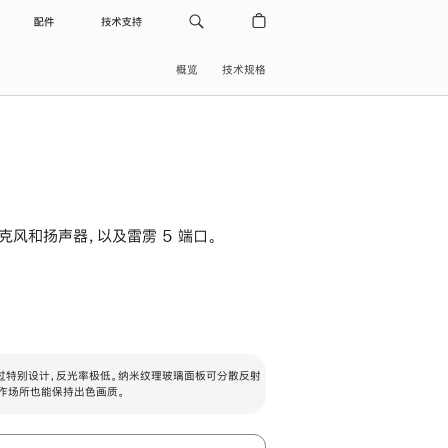
配件
技术支持
概览
技术规格
级麦克风和扬声器，以及雷雳 5 端口。
过特别设计，反光率极低。纳米纹理玻璃面板可分散反射
作场所也能保持出色画质。