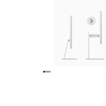
上
下
一
一
张
张
图
图
库
库
图
图
片
片
-
-
支
支
架
架