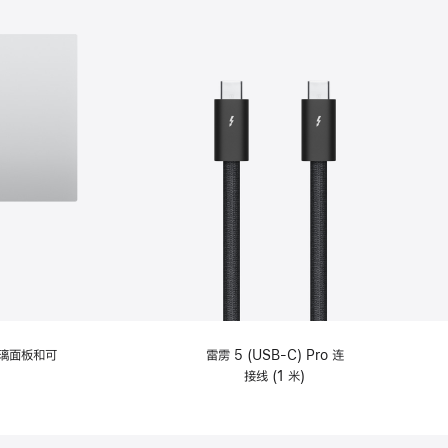
选
项)
理玻璃面板和可
雷雳 5 (USB-C) Pro 连
接线 (1 米)