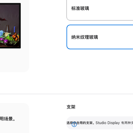
标准玻璃
纳米纹理玻璃
支架
用场景。
标配可调倾斜度的支架，提供 30 度的倾斜度
选
选择你合用的支架。
Studio Display
调节范围。
展