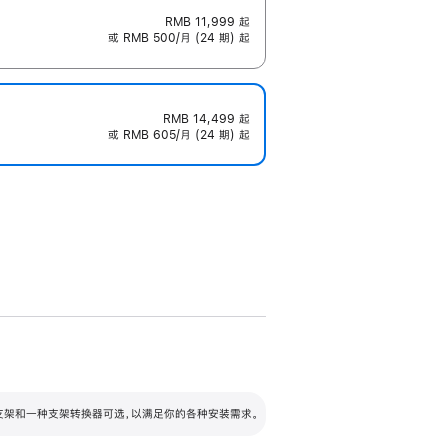
RMB 11,999
起
或 RMB 500/月 (24 期) 起
RMB 14,499
起
或 RMB 605/月 (24 期) 起
配可调倾斜度及高度的支架，额外增加 105
VESA 支架转换器
 有两种支架和一种支架转换器可选，以满足你的各种安装需求。
毫米的高度调节范围。
容的支架 (未随附)