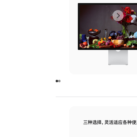
上
下
一
一
张
张
图
图
库
库
图
图
片
片
-
-
玻
玻
璃
璃
三种选择，灵活适应各种使
面
面
板
板