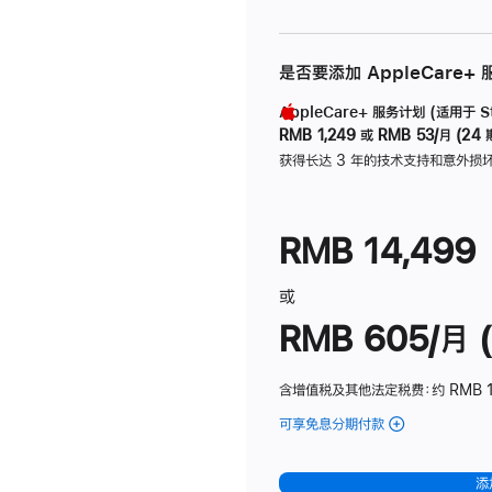
是否要添加 AppleCare+
AppleCare+ 服务计划 (适用于 Stu
RMB 1,249
或
RMB 53/月 (24 
获得长达 3 年的技术支持和意外损
RMB 14,499
或
RMB 605/月 (
含增值税及其他法定税费
：约 RMB 1
可享免息分期付款
(Studio
Display
-
添