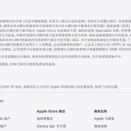
算得出的示例 (仅显示整数数额，未显示小数点以后的金额)，实际支付金额以银行、花呗或
等，具体支持分期付款服务的可选择银行及对应分期付款方案请见付款页面)、蚂蚁金服 (花呗
售店的分期付款方案可能与 Apple Store 在线商店不同，请到店咨询 Specialist 专
分付批准。如果你选择的分期付款方案未获得信用卡发卡机构、蚂蚁金服或微信分付的批准，Ap
具体支持分期付款服务的可选择银行请见付款页面) 网站、支付宝网站和微信分付服务页面，
期付款服务只适用于个人消费者。企业和教育机构客户、企业员工购买计划 (EPP) 和 Appl
企业商店。公司信用卡无资格申请分期。招商银行分期付款单笔订单最高限额为 RMB 150000
支付宝或微信分付账单。相关财务费用将显示在你的信用卡对账单、支付宝或微信账户中。
增值税。所有订单均可享受免费送货服务。
的 IP 地址，或者你在上次访问 Apple 网站时输入的位置信息，找到了你的位置。
ay
Apple Store 商店
商务应用
le 账户
查找零售店
Apple 与商务
e 账户
Genius Bar 天才吧
商务选购