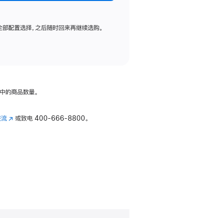
全部配置选择，之后随时回来再继续选购。
中的商品数量。
交流
(在
或致电
400-666-8800。
新
窗
口
中
打
开)