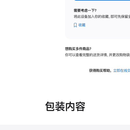
纳
米
需要考虑一下？
纹
将此设备加入你的收藏，即可先保留
理
玻
收藏
璃
面
板
想购买多件商品？
-
你可以查看完整的送货详情，并更改购物袋
可
调
倾
获得购买帮助，
立即在线
斜
度
的
支
架
包装内容
的
分
期
付
款