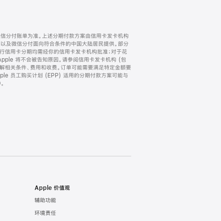
微信分付账单为准。上述分期付款方案由信用卡发卡机构
) 以及微信分付面向符合条件的中国大陆居民提供。部分
家。所有银行信用卡分期均需经你的信用卡发卡机构批准；对于花
ple 将不会被告知原因。请参阅信用卡发卡机构 (包
了解相关条件、费用和收费。订单可能需要满足特定金额要
e 员工购买计划 (EPP) 适用的分期付款方案可能与
。
Apple 价值观
辅助功能
环境责任