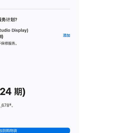
 服务计划？
dio Display)
AppleCare+
添加
期)
服
坏保修服务。
务
计
划
(适
用
于
24 期)
Studio
Display)
,678
脚
‡。
注
加到购物袋