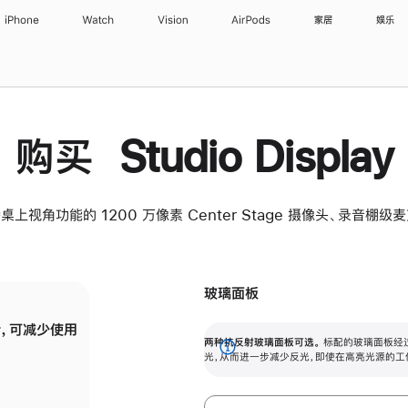
iPhone
Watch
Vision
AirPods
家居
娱乐
购买 Studio Display
桌上视角功能的 1200 万像素 Center Stage 摄像头、录音棚
玻璃面板
，可减少使用
纳米纹理玻璃面板可进一步减少反光，即使在
两种抗反射玻璃面板可选。
标配的玻璃面板经
。
有高亮光源的场所使用，也能保持出色画质。
展
光，从而进一步减少反光，即使在高亮光源的工
开