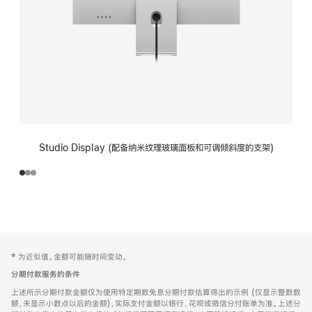
Studio Display (配备纳米纹理玻璃面板和可调倾斜度的支架)
网
脚
‡ 为近似值。金额可能随时间变动。
注
页
分期付款服务的条件
页
上述所示分期付款金额仅为使用特定期数免息分期付款估算得出的示例 (仅显示整数数
脚
额，未显示小数点以后的金额)，实际支付金额以银行、花呗或微信分付账单为准。上述分