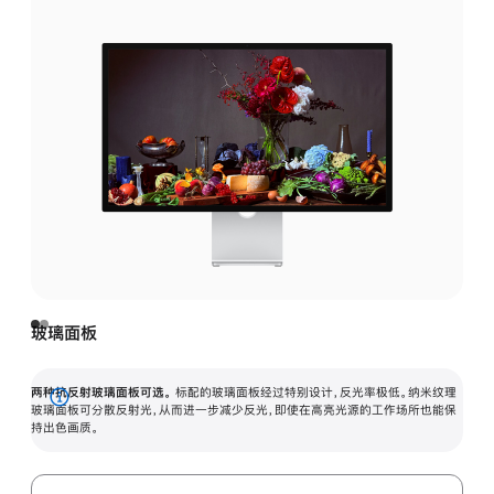
玻璃面板
两种抗反射玻璃面板可选。
标配的玻璃面板经过特别设计，反光率极低。纳米纹理
展
玻璃面板可分散反射光，从而进一步减少反光，即使在高亮光源的工作场所也能保
持出色画质。
开