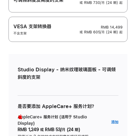
或 RMB 730/月 (24 期) 起
VESA 支架转换器
RMB 14,499
或 RMB 605/月 (24 期) 起
不含支架
Studio Display - 纳米纹理玻璃面板 - 可调倾
斜度的支架
是否要添加 AppleCare+ 服务计划？
AppleCare+ 服务计划 (适用于 Studio
AppleC
添加
Display)
服
RMB 1,249
或
RMB 53/月 (24 期)