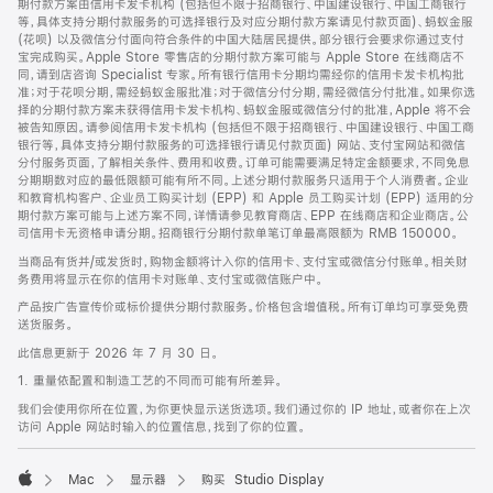
期付款方案由信用卡发卡机构 (包括但不限于招商银行、中国建设银行、中国工商银行
等，具体支持分期付款服务的可选择银行及对应分期付款方案请见付款页面)、蚂蚁金服
(花呗) 以及微信分付面向符合条件的中国大陆居民提供。部分银行会要求你通过支付
宝完成购买。Apple Store 零售店的分期付款方案可能与 Apple Store 在线商店不
同，请到店咨询 Specialist 专家。所有银行信用卡分期均需经你的信用卡发卡机构批
准；对于花呗分期，需经蚂蚁金服批准；对于微信分付分期，需经微信分付批准。如果你选
择的分期付款方案未获得信用卡发卡机构、蚂蚁金服或微信分付的批准，Apple 将不会
被告知原因。请参阅信用卡发卡机构 (包括但不限于招商银行、中国建设银行、中国工商
银行等，具体支持分期付款服务的可选择银行请见付款页面) 网站、支付宝网站和微信
分付服务页面，了解相关条件、费用和收费。订单可能需要满足特定金额要求，不同免息
分期期数对应的最低限额可能有所不同。上述分期付款服务只适用于个人消费者。企业
和教育机构客户、企业员工购买计划 (EPP) 和 Apple 员工购买计划 (EPP) 适用的分
期付款方案可能与上述方案不同，详情请参见教育商店、EPP 在线商店和企业商店。公
司信用卡无资格申请分期。招商银行分期付款单笔订单最高限额为 RMB 150000。
当商品有货并/或发货时，购物金额将计入你的信用卡、支付宝或微信分付账单。相关财
务费用将显示在你的信用卡对账单、支付宝或微信账户中。
产品按广告宣传价或标价提供分期付款服务。价格包含增值税。所有订单均可享受免费
送货服务。
此信息更新于 2026 年 7 月 30 日。
1. 重量依配置和制造工艺的不同而可能有所差异。
我们会使用你所在位置，为你更快显示送货选项。我们通过你的 IP 地址，或者你在上次
访问 Apple 网站时输入的位置信息，找到了你的位置。
Mac
显示器
购买 Studio Display