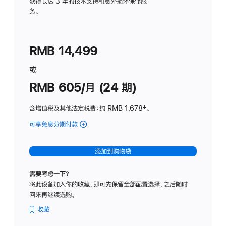
务
获得长达 3 年的技术支持和意外损坏保修服
务。
计
划
(适
RMB 14,499
用
于
或
Studio
RMB 605/月 (24 期)
Display
含增值税及其他法定税费
：约 RMB 1,678
脚
‡。
注
可享免息分期付款
(Studio
Display
-
添加到购物袋
纳
米
需要考虑一下？
纹
将此设备加入你的收藏，即可先保留全部配置选择，之后随时
理
回来再继续选购。
玻
璃
收藏
面