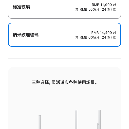
RMB 11,999
起
标准玻璃
或 RMB 500/月 (24 期) 起
RMB 14,499
起
纳米纹理玻璃
或 RMB 605/月 (24 期) 起
三种选择，灵活适应各种使用场景。
标