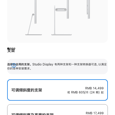
支架
选择你合用的支架。
Studio Display 有两种支架和一种支架转换器可选，以满足
展
你的各种安装需求。
开
RMB 14,499
可调倾斜度的支架
或 RMB 605/月 (24 期) 起
RMB 17,499
可调倾斜度及高‍度的支‍架