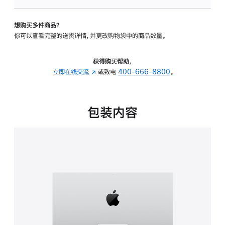
板
-
想购买多件商品？
可
你可以查看完整的送货详情，并更改购物袋中的商品数量。
调
倾
斜
获得购买帮助，
度
立即在线交流
(在
或致电
400-666-8800
。
的
新
支
窗
架
口
包装内容
的
中
分
打
期
开)
付
款
选
项)