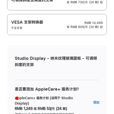
或 RMB 730/月 (24 期) 起
VESA 支架转换器
RMB 14,499
或 RMB 605/月 (24 期) 起
不含支架
Studio Display - 纳米纹理玻璃面板 - 可调倾
斜度的支架
是否要添加 AppleCare+ 服务计划？
AppleCare+ 服务计划 (适用于 Studio
AppleC
添加
Display)
服
RMB 1,249
或
RMB 53/月 (24 期)