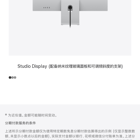
Studio Display (配备纳米纹理玻璃面板和可调倾斜度的支架)
网
脚
‡ 为近似值。金额可能随时间变动。
注
页
分期付款服务的条件
页
上述所示分期付款金额仅为使用特定期数免息分期付款估算得出的示例 (仅显示整数数
脚
额，未显示小数点以后的金额)，实际支付金额以银行、花呗或微信分付账单为准。上述分