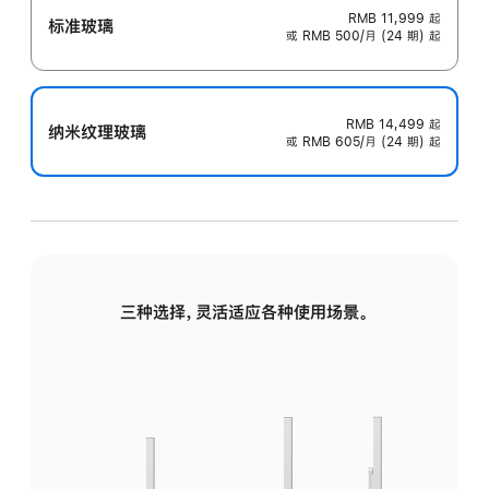
RMB 11,999
起
标准玻璃
或 RMB 500/月 (24 期) 起
RMB 14,499
起
纳米纹理玻璃
或 RMB 605/月 (24 期) 起
三种选择，灵活适应各种使用场景。
标