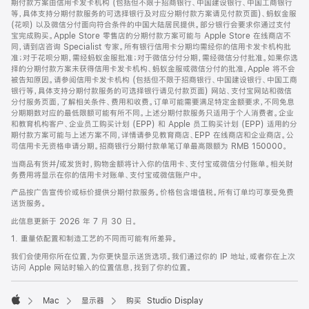
期付款方案由信用卡发卡机构 (包括但不限于招商银行、中国建设银行、中国工商银行
等，具体支持分期付款服务的可选择银行及对应分期付款方案请见付款页面)、蚂蚁金服
(花呗) 以及微信分付面向符合条件的中国大陆居民提供。部分银行会要求你通过支付
宝完成购买。Apple Store 零售店的分期付款方案可能与 Apple Store 在线商店不
同，请到店咨询 Specialist 专家。所有银行信用卡分期均需经你的信用卡发卡机构批
准；对于花呗分期，需经蚂蚁金服批准；对于微信分付分期，需经微信分付批准。如果你选
择的分期付款方案未获得信用卡发卡机构、蚂蚁金服或微信分付的批准，Apple 将不会
被告知原因。请参阅信用卡发卡机构 (包括但不限于招商银行、中国建设银行、中国工商
银行等，具体支持分期付款服务的可选择银行请见付款页面) 网站、支付宝网站和微信
分付服务页面，了解相关条件、费用和收费。订单可能需要满足特定金额要求，不同免息
分期期数对应的最低限额可能有所不同。上述分期付款服务只适用于个人消费者。企业
和教育机构客户、企业员工购买计划 (EPP) 和 Apple 员工购买计划 (EPP) 适用的分
期付款方案可能与上述方案不同，详情请参见教育商店、EPP 在线商店和企业商店。公
司信用卡无资格申请分期。招商银行分期付款单笔订单最高限额为 RMB 150000。
当商品有货并/或发货时，购物金额将计入你的信用卡、支付宝或微信分付账单。相关财
务费用将显示在你的信用卡对账单、支付宝或微信账户中。
产品按广告宣传价或标价提供分期付款服务。价格包含增值税。所有订单均可享受免费
送货服务。
此信息更新于 2026 年 7 月 30 日。
1. 重量依配置和制造工艺的不同而可能有所差异。
我们会使用你所在位置，为你更快显示送货选项。我们通过你的 IP 地址，或者你在上次
访问 Apple 网站时输入的位置信息，找到了你的位置。
Mac
显示器
购买 Studio Display