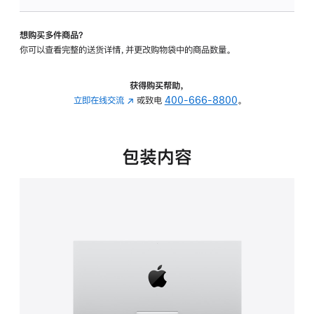
板
-
想购买多件商品？
可
你可以查看完整的送货详情，并更改购物袋中的商品数量。
调
倾
斜
获得购买帮助，
度
立即在线交流
(在
或致电
400-666-8800
。
的
新
支
窗
架
口
包装内容
的
中
分
打
期
开)
付
款
选
项)