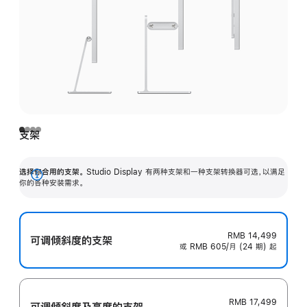
支架
选择你合用的支架。
Studio Display 有两种支架和一种支架转换器可选，以满足
展
你的各种安装需求。
开
RMB 14,499
可调倾斜度的支架
或 RMB 605/月 (24 期) 起
RMB 17,499
可调倾斜度及高‍度的支‍架