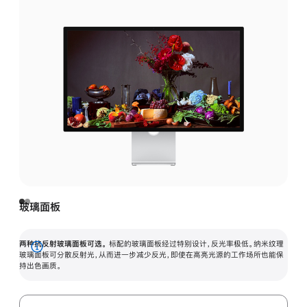
玻璃面板
两种抗反射玻璃面板可选。
标配的玻璃面板经过特别设计，反光率极低。纳米纹理
展
玻璃面板可分散反射光，从而进一步减少反光，即使在高亮光源的工作场所也能保
持出色画质。
开