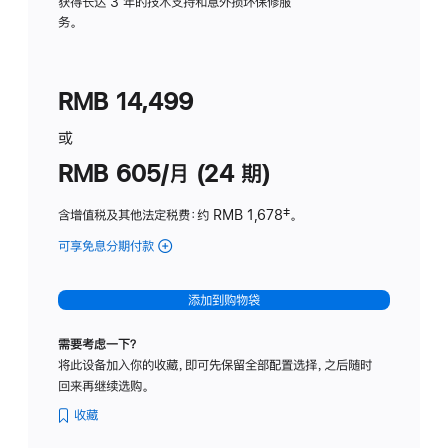
务
获得长达 3 年的技术支持和意外损坏保修服
务。
计
划
(适
RMB 14,499
用
于
或
Studio
RMB 605/月 (24 期)
Display
含增值税及其他法定税费
：约 RMB 1,678
脚
‡。
注
可享免息分期付款
(Studio
Display
-
添加到购物袋
纳
米
需要考虑一下？
纹
将此设备加入你的收藏，即可先保留全部配置选择，之后随时
理
回来再继续选购。
玻
璃
收藏
面