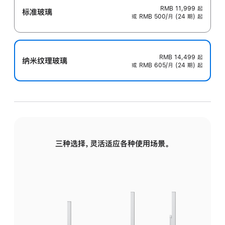
RMB 11,999
起
标准玻璃
或 RMB 500/月 (24 期) 起
RMB 14,499
起
纳米纹理玻璃
或 RMB 605/月 (24 期) 起
三种选择，灵活适应各种使用场景。
标