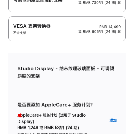
或 RMB 730/月 (24 期) 起
VESA 支架转换器
RMB 14,499
或 RMB 605/月 (24 期) 起
不含支架
Studio Display - 纳米纹理玻璃面板 - 可调倾
斜度的支架
是否要添加 AppleCare+ 服务计划？
AppleCare+ 服务计划 (适用于 Studio
AppleC
添加
Display)
服
RMB 1,249
或
RMB 53/月 (24 期)