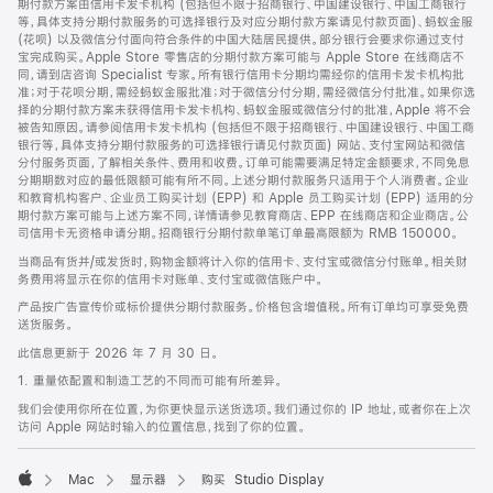
期付款方案由信用卡发卡机构 (包括但不限于招商银行、中国建设银行、中国工商银行
等，具体支持分期付款服务的可选择银行及对应分期付款方案请见付款页面)、蚂蚁金服
(花呗) 以及微信分付面向符合条件的中国大陆居民提供。部分银行会要求你通过支付
宝完成购买。Apple Store 零售店的分期付款方案可能与 Apple Store 在线商店不
同，请到店咨询 Specialist 专家。所有银行信用卡分期均需经你的信用卡发卡机构批
准；对于花呗分期，需经蚂蚁金服批准；对于微信分付分期，需经微信分付批准。如果你选
择的分期付款方案未获得信用卡发卡机构、蚂蚁金服或微信分付的批准，Apple 将不会
被告知原因。请参阅信用卡发卡机构 (包括但不限于招商银行、中国建设银行、中国工商
银行等，具体支持分期付款服务的可选择银行请见付款页面) 网站、支付宝网站和微信
分付服务页面，了解相关条件、费用和收费。订单可能需要满足特定金额要求，不同免息
分期期数对应的最低限额可能有所不同。上述分期付款服务只适用于个人消费者。企业
和教育机构客户、企业员工购买计划 (EPP) 和 Apple 员工购买计划 (EPP) 适用的分
期付款方案可能与上述方案不同，详情请参见教育商店、EPP 在线商店和企业商店。公
司信用卡无资格申请分期。招商银行分期付款单笔订单最高限额为 RMB 150000。
当商品有货并/或发货时，购物金额将计入你的信用卡、支付宝或微信分付账单。相关财
务费用将显示在你的信用卡对账单、支付宝或微信账户中。
产品按广告宣传价或标价提供分期付款服务。价格包含增值税。所有订单均可享受免费
送货服务。
此信息更新于 2026 年 7 月 30 日。
1. 重量依配置和制造工艺的不同而可能有所差异。
我们会使用你所在位置，为你更快显示送货选项。我们通过你的 IP 地址，或者你在上次
访问 Apple 网站时输入的位置信息，找到了你的位置。
Mac
显示器
购买 Studio Display