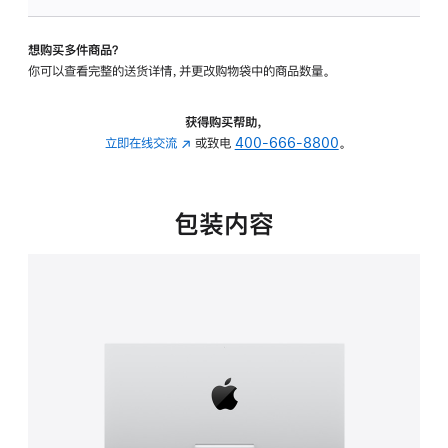
板
-
想购买多件商品？
可
你可以查看完整的送货详情，并更改购物袋中的商品数量。
调
倾
斜
获得购买帮助，
度
立即在线交流
(在
或致电
400-666-8800
。
的
新
支
窗
架
口
包装内容
的
中
分
打
期
开)
付
款
选
项)