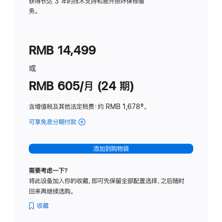
务
获得长达 3 年的技术支持和意外损坏保修服
务。
计
划
(适
RMB 14,499
用
于
或
Studio
RMB 605/月 (24 期)
Display
含增值税及其他法定税费
：约 RMB 1,678
脚
‡。
注
可享免息分期付款
(Studio
Display
-
添加到购物袋
纳
米
需要考虑一下？
纹
将此设备加入你的收藏，即可先保留全部配置选择，之后随时
理
回来再继续选购。
玻
璃
收藏
面