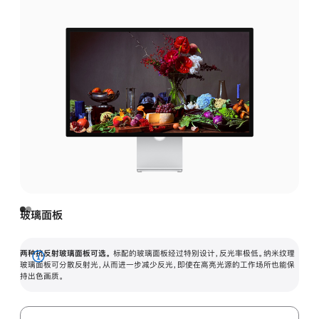
玻璃面板
两种抗反射玻璃面板可选。
标配的玻璃面板经过特别设计，反光率极低。纳米纹理
展
玻璃面板可分散反射光，从而进一步减少反光，即使在高亮光源的工作场所也能保
持出色画质。
开