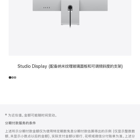
Studio Display (配备纳米纹理玻璃面板和可调倾斜度的支架)
网
脚
‡ 为近似值。金额可能随时间变动。
注
页
分期付款服务的条件
页
上述所示分期付款金额仅为使用特定期数免息分期付款估算得出的示例 (仅显示整数数
脚
额，未显示小数点以后的金额)，实际支付金额以银行、花呗或微信分付账单为准。上述分