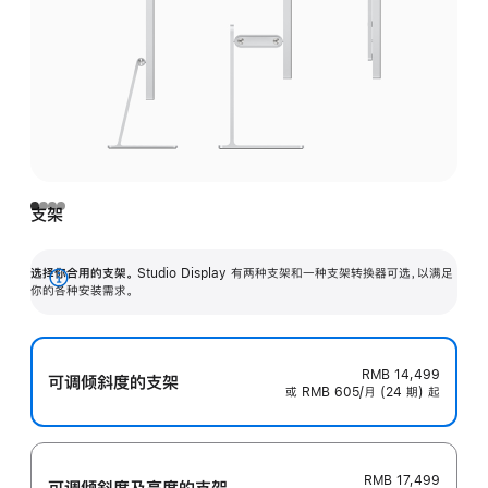
支架
选择你合用的支架。
Studio Display 有两种支架和一种支架转换器可选，以满足
展
你的各种安装需求。
开
RMB 14,499
可调倾斜度的支架
或 RMB 605/月 (24 期) 起
RMB 17,499
可调倾斜度及高‍度的支‍架