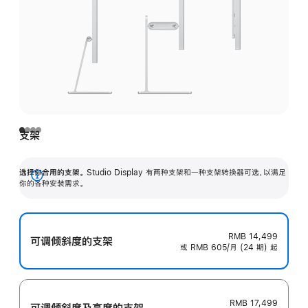
支架
选择你合用的支架。
Studio Display 有两种支架和一种支架转换器可选，以满足
展
你的各种安装需求。
开
RMB 14,499
可调倾斜度的支架
或 RMB 605/月 (24 期) 起
RMB 17,499
可调倾斜度及高‍度的支‍架