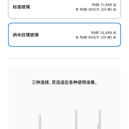
RMB 11,999
起
标准玻璃
或 RMB 500/月 (24 期) 起
RMB 14,499
起
纳米纹理玻璃
或 RMB 605/月 (24 期) 起
三种选择，灵活适应各种使用场景。
标