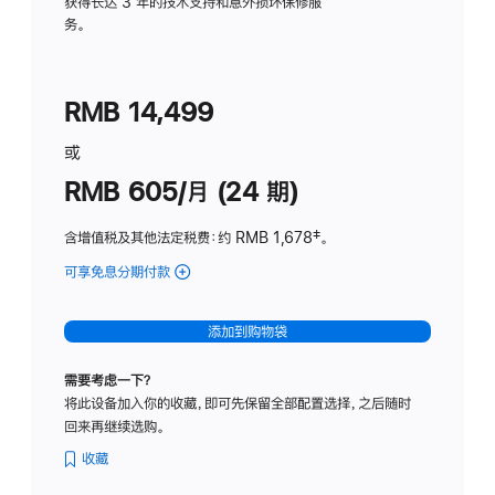
务
获得长达 3 年的技术支持和意外损坏保修服
务。
计
划
(适
RMB 14,499
用
于
或
Studio
RMB 605/月 (24 期)
Display
含增值税及其他法定税费
：约 RMB 1,678
脚
‡。
注
可享免息分期付款
(Studio
Display
-
添加到购物袋
纳
米
需要考虑一下？
纹
将此设备加入你的收藏，即可先保留全部配置选择，之后随时
理
回来再继续选购。
玻
璃
收藏
面