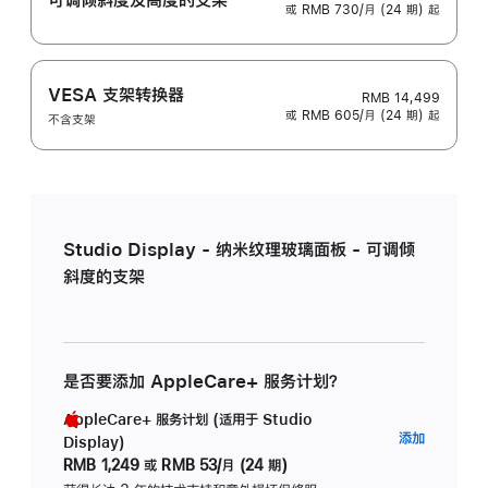
或 RMB 730/月 (24 期) 起
VESA 支架转换器
RMB 14,499
或 RMB 605/月 (24 期) 起
不含支架
Studio Display - 纳米纹理玻璃面板 - 可调倾
斜度的支架
是否要添加 AppleCare+ 服务计划？
AppleCare+ 服务计划 (适用于 Studio
AppleC
添加
Display)
服
RMB 1,249
或
RMB 53/月 (24 期)