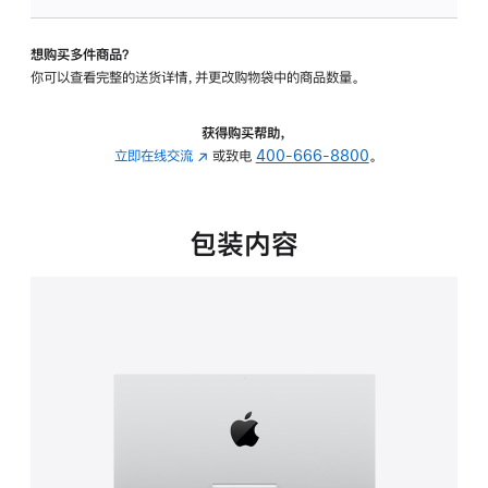
板
-
想购买多件商品？
可
你可以查看完整的送货详情，并更改购物袋中的商品数量。
调
倾
斜
获得购买帮助，
度
立即在线交流
(在
或致电
400-666-8800
。
的
新
支
窗
架
口
包装内容
的
中
分
打
期
开)
付
款
选
项)