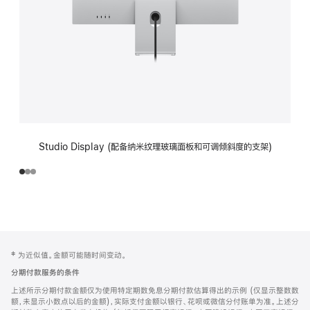
Studio Display (配备纳米纹理玻璃面板和可调倾斜度的支架)
网
脚
‡ 为近似值。金额可能随时间变动。
注
页
分期付款服务的条件
页
上述所示分期付款金额仅为使用特定期数免息分期付款估算得出的示例 (仅显示整数数
脚
额，未显示小数点以后的金额)，实际支付金额以银行、花呗或微信分付账单为准。上述分