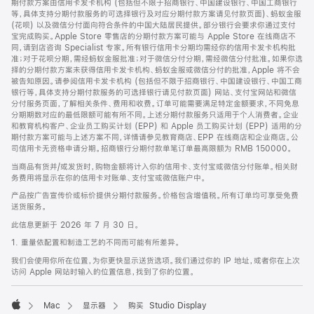
期付款方案由信用卡发卡机构 (包括但不限于招商银行、中国建设银行、中国工商银行
等，具体支持分期付款服务的可选择银行及对应分期付款方案请见付款页面)、蚂蚁金服
(花呗) 以及微信分付面向符合条件的中国大陆居民提供。部分银行会要求你通过支付
宝完成购买。Apple Store 零售店的分期付款方案可能与 Apple Store 在线商店不
同，请到店咨询 Specialist 专家。所有银行信用卡分期均需经你的信用卡发卡机构批
准；对于花呗分期，需经蚂蚁金服批准；对于微信分付分期，需经微信分付批准。如果你选
择的分期付款方案未获得信用卡发卡机构、蚂蚁金服或微信分付的批准，Apple 将不会
被告知原因。请参阅信用卡发卡机构 (包括但不限于招商银行、中国建设银行、中国工商
银行等，具体支持分期付款服务的可选择银行请见付款页面) 网站、支付宝网站和微信
分付服务页面，了解相关条件、费用和收费。订单可能需要满足特定金额要求，不同免息
分期期数对应的最低限额可能有所不同。上述分期付款服务只适用于个人消费者。企业
和教育机构客户、企业员工购买计划 (EPP) 和 Apple 员工购买计划 (EPP) 适用的分
期付款方案可能与上述方案不同，详情请参见教育商店、EPP 在线商店和企业商店。公
司信用卡无资格申请分期。招商银行分期付款单笔订单最高限额为 RMB 150000。
当商品有货并/或发货时，购物金额将计入你的信用卡、支付宝或微信分付账单。相关财
务费用将显示在你的信用卡对账单、支付宝或微信账户中。
产品按广告宣传价或标价提供分期付款服务。价格包含增值税。所有订单均可享受免费
送货服务。
此信息更新于 2026 年 7 月 30 日。
1. 重量依配置和制造工艺的不同而可能有所差异。
我们会使用你所在位置，为你更快显示送货选项。我们通过你的 IP 地址，或者你在上次
访问 Apple 网站时输入的位置信息，找到了你的位置。
Mac
显示器
购买 Studio Display