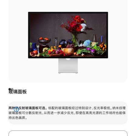
玻璃面板
两种抗反射玻璃面板可选。
标配的玻璃面板经过特别设计，反光率极低。纳米纹理
展
玻璃面板可分散反射光，从而进一步减少反光，即使在高亮光源的工作场所也能保
持出色画质。
开