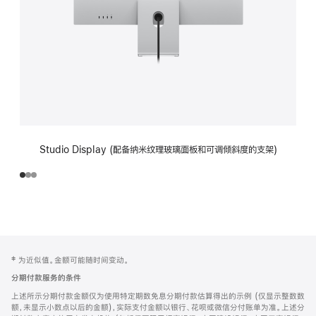
Studio Display (配备纳米纹理玻璃面板和可调倾斜度的支架)
网
脚
‡ 为近似值。金额可能随时间变动。
注
页
分期付款服务的条件
页
上述所示分期付款金额仅为使用特定期数免息分期付款估算得出的示例 (仅显示整数数
脚
额，未显示小数点以后的金额)，实际支付金额以银行、花呗或微信分付账单为准。上述分