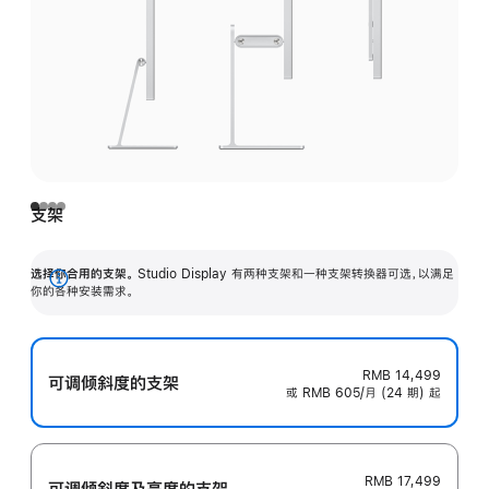
支架
选择你合用的支架。
Studio Display 有两种支架和一种支架转换器可选，以满足
展
你的各种安装需求。
开
RMB 14,499
可调倾斜度的支架
或 RMB 605/月 (24 期) 起
RMB 17,499
可调倾斜度及高‍度的支‍架