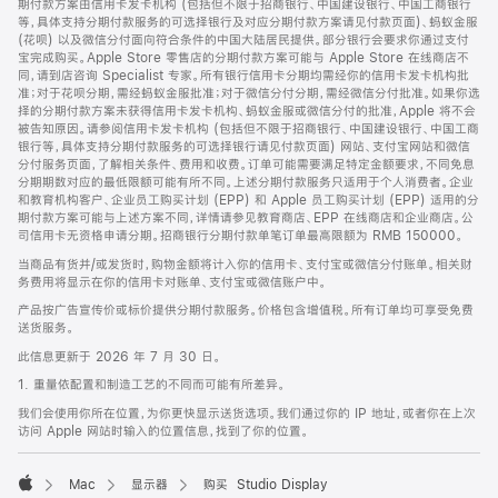
期付款方案由信用卡发卡机构 (包括但不限于招商银行、中国建设银行、中国工商银行
等，具体支持分期付款服务的可选择银行及对应分期付款方案请见付款页面)、蚂蚁金服
(花呗) 以及微信分付面向符合条件的中国大陆居民提供。部分银行会要求你通过支付
宝完成购买。Apple Store 零售店的分期付款方案可能与 Apple Store 在线商店不
同，请到店咨询 Specialist 专家。所有银行信用卡分期均需经你的信用卡发卡机构批
准；对于花呗分期，需经蚂蚁金服批准；对于微信分付分期，需经微信分付批准。如果你选
择的分期付款方案未获得信用卡发卡机构、蚂蚁金服或微信分付的批准，Apple 将不会
被告知原因。请参阅信用卡发卡机构 (包括但不限于招商银行、中国建设银行、中国工商
银行等，具体支持分期付款服务的可选择银行请见付款页面) 网站、支付宝网站和微信
分付服务页面，了解相关条件、费用和收费。订单可能需要满足特定金额要求，不同免息
分期期数对应的最低限额可能有所不同。上述分期付款服务只适用于个人消费者。企业
和教育机构客户、企业员工购买计划 (EPP) 和 Apple 员工购买计划 (EPP) 适用的分
期付款方案可能与上述方案不同，详情请参见教育商店、EPP 在线商店和企业商店。公
司信用卡无资格申请分期。招商银行分期付款单笔订单最高限额为 RMB 150000。
当商品有货并/或发货时，购物金额将计入你的信用卡、支付宝或微信分付账单。相关财
务费用将显示在你的信用卡对账单、支付宝或微信账户中。
产品按广告宣传价或标价提供分期付款服务。价格包含增值税。所有订单均可享受免费
送货服务。
此信息更新于 2026 年 7 月 30 日。
1. 重量依配置和制造工艺的不同而可能有所差异。
我们会使用你所在位置，为你更快显示送货选项。我们通过你的 IP 地址，或者你在上次
访问 Apple 网站时输入的位置信息，找到了你的位置。
Mac
显示器
购买 Studio Display