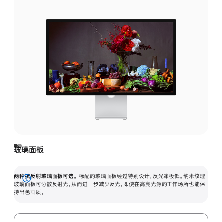
玻璃面板
两种抗反射玻璃面板可选。
标配的玻璃面板经过特别设计，反光率极低。纳米纹理
展
玻璃面板可分散反射光，从而进一步减少反光，即使在高亮光源的工作场所也能保
持出色画质。
开