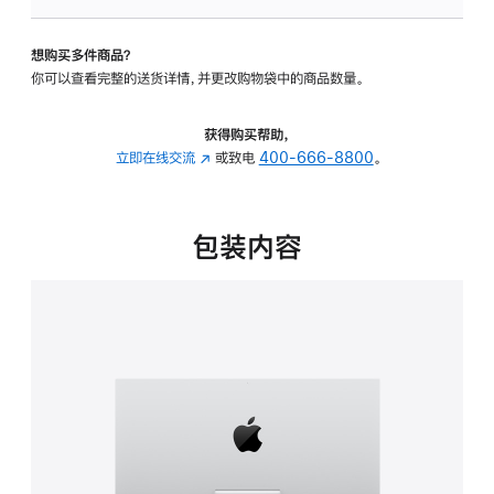
板
-
想购买多件商品？
可
你可以查看完整的送货详情，并更改购物袋中的商品数量。
调
倾
斜
获得购买帮助，
度
立即在线交流
(在
或致电
400-666-8800
。
的
新
支
窗
架
口
包装内容
的
中
分
打
期
开)
付
款
选
项)