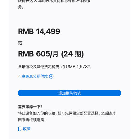
务
获得长达 3 年的技术支持和意外损坏保修服
务。
计
划
(适
RMB 14,499
用
于
或
Studio
RMB 605/月 (24 期)
Display
含增值税及其他法定税费
：约 RMB 1,678
脚
‡。
注
可享免息分期付款
(Studio
Display
-
添加到购物袋
纳
米
需要考虑一下？
纹
将此设备加入你的收藏，即可先保留全部配置选择，之后随时
理
回来再继续选购。
玻
璃
收藏
面