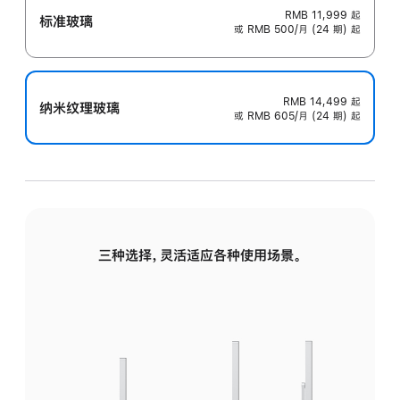
RMB 11,999
起
标准玻璃
或 RMB 500/月 (24 期) 起
RMB 14,499
起
纳米纹理玻璃
或 RMB 605/月 (24 期) 起
三种选择，灵活适应各种使用场景。
标