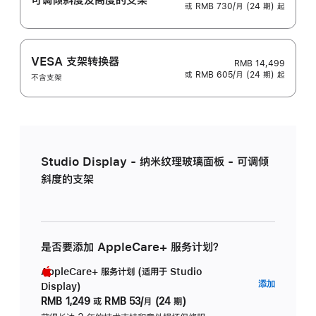
或 RMB 730/月 (24 期) 起
VESA 支架转换器
RMB 14,499
或 RMB 605/月 (24 期) 起
不含支架
Studio Display - 纳米纹理玻璃面板 - 可调倾
斜度的支架
是否要添加 AppleCare+ 服务计划？
AppleCare+ 服务计划 (适用于 Studio
AppleC
添加
Display)
服
RMB 1,249
或
RMB 53/月 (24 期)