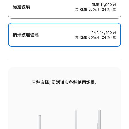
RMB 11,999
起
标准玻璃
或 RMB 500/月 (24 期) 起
RMB 14,499
起
纳米纹理玻璃
或 RMB 605/月 (24 期) 起
三种选择，灵活适应各种使用场景。
标