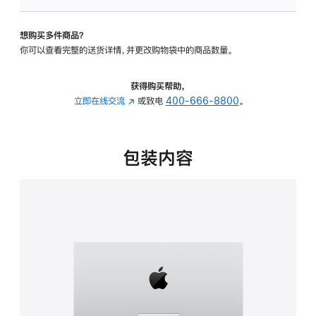
板
-
想购买多件商品？
可
你可以查看完整的送货详情，并更改购物袋中的商品数量。
调
倾
斜
获得购买帮助，
度
立即在线交流
(在
或致电
400-666-8800
。
的
新
支
窗
架
口
包装内容
的
中
分
打
期
开)
付
款
选
项)