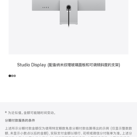
Studio Display (配备纳米纹理玻璃面板和可调倾斜度的支架)
网
脚
‡ 为近似值。金额可能随时间变动。
注
页
分期付款服务的条件
页
上述所示分期付款金额仅为使用特定期数免息分期付款估算得出的示例 (仅显示整数数
脚
额，未显示小数点以后的金额)，实际支付金额以银行、花呗或微信分付账单为准。上述分