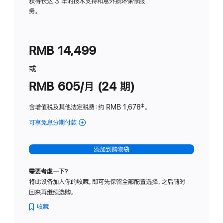
务
获得长达 3 年的技术支持和意外损坏保修服
务。
计
划
(适
RMB 14,499
用
于
或
Studio
RMB 605/月 (24 期)
Display
含增值税及其他法定税费
：约 RMB 1,678
脚
‡。
注
可享免息分期付款
(Studio
Display
-
添加到购物袋
纳
米
需要考虑一下？
纹
将此设备加入你的收藏，即可先保留全部配置选择，之后随时
理
回来再继续选购。
玻
璃
收藏
面