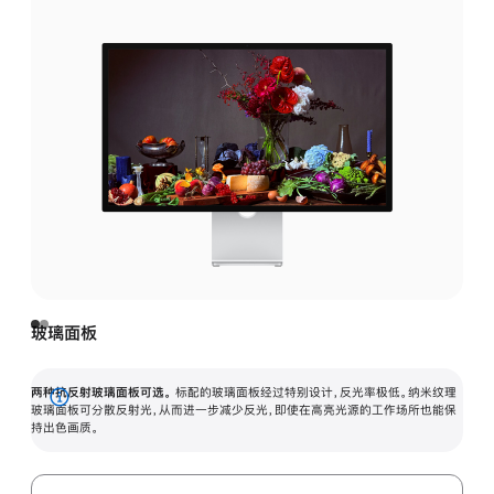
玻璃面板
两种抗反射玻璃面板可选。
标配的玻璃面板经过特别设计，反光率极低。纳米纹理
展
玻璃面板可分散反射光，从而进一步减少反光，即使在高亮光源的工作场所也能保
持出色画质。
开