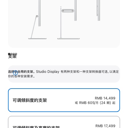
支架
选择你合用的支架。
Studio Display 有两种支架和一种支架转换器可选，以满足
展
你的各种安装需求。
开
RMB 14,499
可调倾斜度的支架
或 RMB 605/月 (24 期) 起
RMB 17,499
可调倾斜度及高‍度的支‍架