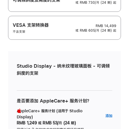
或 RMB 730/月 (24 期) 起
VESA 支架转换器
RMB 14,499
或 RMB 605/月 (24 期) 起
不含支架
Studio Display - 纳米纹理玻璃面板 - 可调倾
斜度的支架
是否要添加 AppleCare+ 服务计划？
AppleCare+ 服务计划 (适用于 Studio
AppleC
添加
Display)
服
RMB 1,249
或
RMB 53/月 (24 期)