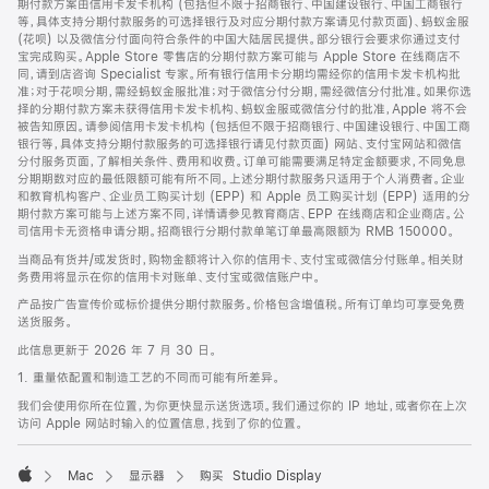
期付款方案由信用卡发卡机构 (包括但不限于招商银行、中国建设银行、中国工商银行
等，具体支持分期付款服务的可选择银行及对应分期付款方案请见付款页面)、蚂蚁金服
(花呗) 以及微信分付面向符合条件的中国大陆居民提供。部分银行会要求你通过支付
宝完成购买。Apple Store 零售店的分期付款方案可能与 Apple Store 在线商店不
同，请到店咨询 Specialist 专家。所有银行信用卡分期均需经你的信用卡发卡机构批
准；对于花呗分期，需经蚂蚁金服批准；对于微信分付分期，需经微信分付批准。如果你选
择的分期付款方案未获得信用卡发卡机构、蚂蚁金服或微信分付的批准，Apple 将不会
被告知原因。请参阅信用卡发卡机构 (包括但不限于招商银行、中国建设银行、中国工商
银行等，具体支持分期付款服务的可选择银行请见付款页面) 网站、支付宝网站和微信
分付服务页面，了解相关条件、费用和收费。订单可能需要满足特定金额要求，不同免息
分期期数对应的最低限额可能有所不同。上述分期付款服务只适用于个人消费者。企业
和教育机构客户、企业员工购买计划 (EPP) 和 Apple 员工购买计划 (EPP) 适用的分
期付款方案可能与上述方案不同，详情请参见教育商店、EPP 在线商店和企业商店。公
司信用卡无资格申请分期。招商银行分期付款单笔订单最高限额为 RMB 150000。
当商品有货并/或发货时，购物金额将计入你的信用卡、支付宝或微信分付账单。相关财
务费用将显示在你的信用卡对账单、支付宝或微信账户中。
产品按广告宣传价或标价提供分期付款服务。价格包含增值税。所有订单均可享受免费
送货服务。
此信息更新于 2026 年 7 月 30 日。
1. 重量依配置和制造工艺的不同而可能有所差异。
我们会使用你所在位置，为你更快显示送货选项。我们通过你的 IP 地址，或者你在上次
访问 Apple 网站时输入的位置信息，找到了你的位置。
Mac
显示器
购买 Studio Display